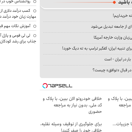
روانشناس خوب در ت
 باشید
کسب درآمد دلاری از 
نه خریداریم!
مهارت زبان خود درآمد د
آموزش نکات مهم قبل 
ای از جامعه تبدیل می‌شود
لی لی فومی و پازل آ
بان وزارت خارجه آمریکا
جذاب برای رشد کودکان
ای تنبیه ایران؛ کفگیر ترامپ به ته دیگ خورد!
بار در ایران - است
ا در قبال «توافق» چیست؟
ین، با پلاک و
خلافی خودروتو الان ببین، با پلاک و
 مراجعه
کد ملی، بدون نیاز به مراجعه
حضوری
فت خلافی۱۴۰۴ با جزییات...
برای جلوگیری از توقیف وسیله نقلیه،
خلافی خود را صفر کنید!