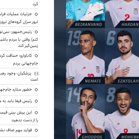
کرد
جزئیات عملیات فرامر
ترور سران گروه‌های ترو
رئیس‌جمهور: نمی‌تو
کنم/ وقتی با مردم باشیم
زمین‌گیر کند
کاناوارو: حماقت کردم
جام‌جهانی بردم
پزشکیان: وجود رهبر
است
حضور ستاره جام‌جها
رئیس فیفا باید به 
را از دست ندهید
فواید مهم صاف نشس