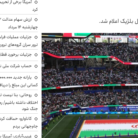
آمریکا برخی از تحریم
کرد
ل بلژیک اعلام شد.
چهارشنبه ۱۴ مرداد
جزئیات عملیات فرامر
ترور سران گروه‌های ترو
جزئیات برخورد قطار 
حساب‌ شرکت ملی نف
کسانی این مبلغ را دریا
روحانی: بنا نیست ت
اختلاف داشته باشیم/ ره
جنگ شود
کاناوارو: حماقت کردم
جام‌جهانی بردم
غریب‌آبادی: آمریکا 