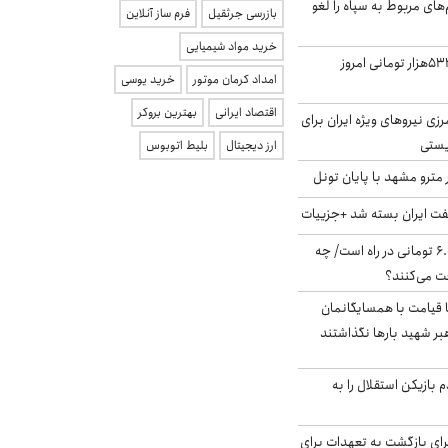
‌های مربوط به سپاه را لغو
بازرسی جرثقیل
فرم ساز آنلاین
خرید مواد شیمیایی
ارزش سهام عدالت ۵۳۲هزار تومانی امروز
امداد کرمان موتور
خرید یوسی
اقتصاد ایرانی
بهترین بروکر
زی نیروهای ویژه ایران برای
ریستی
ارز دیجیتال
بلیط اتوبوس
مترو مشهد با پایان تونل
ت ایران بسته شد +جزییات
یارانه جدید ۶.۰۰۰.۰۰۰ تومانی در راه است/ چه
فت می‌کنند؟
ا قیامت با همسایگانمان
بر شهید بارها نگذاشتند
 بازیکن استقلال را به
برای بازگشت به تعهدات برای