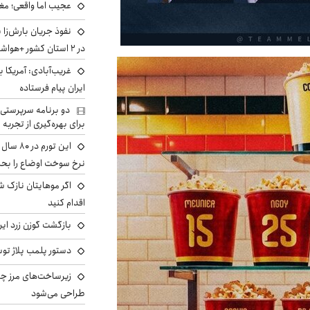
عجیب اما واقعی؛ مغ
نفوذ جریان بارش‌زا 
در ۲ استان کشور +هواشناسی فردا
غریب‌آبادی: آمریکا 
ایران پیام فرستاده
دو برنامه سرپرستی 
برای بهره‌گیری از تجربه
این تور
نرخ سوخت اوضاع را بحرا
اگر موهایتان نازک ش
اقدام کنید
بازگشت گوزن زرد ایر
دستور پلمب پلاژ توس
زیرساخت‌های مرز چی
طراحی می‌شود