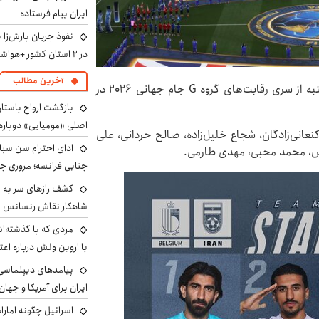
ایران پیام فرستاده
نفوذ جریان بارش‌زا 
در ۲ استان کشور +هواشناسی فردا
آخرین مطالب
تیم‌های ملی فوتبال ایران و بلژیک از ساعت ۲۲:۳۰ یکشنبه از سری رقابت‌های گروه G جام جهانی ۲۰۲۶ در
بازگشت ارواح باستان 
اصلی «مومیایی» دوباره
نعانی‌زادگان، شجاع خلیل‌زاده، صالح حردانی، علی
ادای احترام سن سبا
س، محمد محبی، مهدی طارمی.
جنایی فرانسه؛ مروری جام
کشف رازهای سر به مه
شاهکار نقاش رنسانس ب
مردی که با گذشته‌ا
با اروین ولش درباره اعت
پیامدهای دیپلماسی 
ایران برای آمریکا و جهان
اسرائیل چگونه امارا