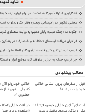
شاید ندیده
آشکارترین اعتراف آمریکا به شکست در برابر ایران؛ ایده خلاقا
مجتبی شکوری در راهپیمایی اربعین؛ وقتی یک ویدئو به آیینه‌
چگونه به «جنگ هرمز» پایان دهیم؛ به روایت سخنگوی فارسی‌ز
فراخوان دریافت ایده‌های «خلاقانه و نامتعارف» در پنتاگون بر
ترامپ در حال تکرار کارزار فاجعه‌بار آمریکا در افغانستان - این 
چرا ترامپ حمله به ایران را متوقف کرد؛ موضع ایران و آمریک
مطالب پیشنهادی
قبل از سفرهای برون استانی خلافی
خلافی خودروتو الان بب
خود را صفر کنید!
کد ملی، بدون نیاز به
حضوری ✅
استعلام آنلاین خلافی خودرو 👈با کد
دریا
ملی و پلاک، سریع، دقیق و بدون
(استعلام و پرداخت)