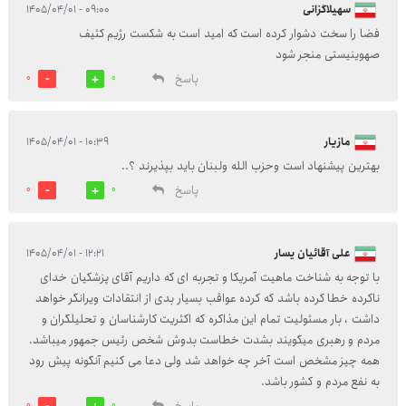
سهیلاگزانی
۰۹:۰۰ - ۱۴۰۵/۰۴/۰۱
فضا را سخت دشوار کرده است که امید است به شکست رژیم کثیف
صهوینیستی منجر شود
پاسخ
0
0
مازیار
۱۰:۳۹ - ۱۴۰۵/۰۴/۰۱
بهترین پیشنهاد است وحزب الله ولبنان باید بپذیرند ؟..
پاسخ
0
0
علی آقائیان یسار
۱۲:۲۱ - ۱۴۰۵/۰۴/۰۱
با توجه به شناخت ماهیت آمریکا و تجربه ای که داریم آقای پزشکیان خدای
ناکرده خطا کرده باشد که کرده عواقب بسیار بدی از انتقادات ویرانگر خواهد
داشت ، بار مسئولیت تمام این مذاکره که اکثریت کارشناسان و تحلیلگران و
مردم و رهبری میگویند بشدت خطاست بدوش شخص رئیس جمهور میباشد.
همه چیز مشخص است آخر چه خواهد شد ولی دعا می کنیم آنگونه پیش رود
به نفع مردم و کشور باشد.
0
0