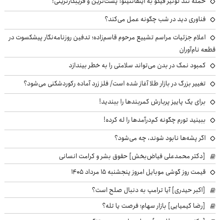
حمله تند لوئیز فیگو به اینفانتینو: پست‌ترین و فریبکارترینی!
فناوری دید در شب چگونه عمل می‌کند؟
اعلام جزئیات مراسم تشییع مرحوم قاسم‌زاده؛ تدفین روزنامه‌نگار پیشکسوت در
قطعه نام‌آوران
کمبود نمک در بدن می‌تواند سلامتی را به خطر بیندازد
تغییر بزرگ در بازار طلا آغاز شده است/ فلز زرد آماده رکوردشکنی می‌شود؟
برای یک پاییز پربارش کمربندها را ببندید!
ببینید تورم چگونه کم‌درآمدها را له کرده!
اگر پشه‌ها نابود شوند، چه می‌شود؟
[دکتر محمدعلی فیاض‌بخش] حقوق بشر و کرامت انسانی
قیمت روز گوشی موبایل امروز پنجشنبه ۱۵ مرداد ۱۴۰۵
[اکبر حیدری] آیا ترامپ به دنبال صلح است؟
[رضا کیمیایی] بازار سهام؛ فرصت یا تله؟