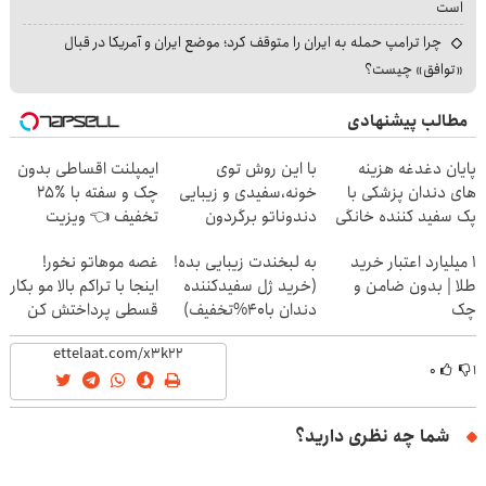
است
چرا ترامپ حمله به ایران را متوقف کرد؛ موضع ایران و آمریکا در قبال
«توافق» چیست؟
مطالب پیشنهادی
پایان دغدغه هزینه
با این روش توی
ایمپلنت اقساطی بدون
های دندان پزشکی با
خونه،سفیدی و زیبایی
چک و سفته با ٪۲۵
پک سفید کننده خانگی
دندوناتو برگردون
تخفیف 👈 ویزیت
(40%off)
رایگان توسط متخصص
۱ میلیارد اعتبار خرید
به لبخندت زیبایی بده!
غصه موهاتو نخور!
طلا | بدون ضامن و
(خرید ژل سفیدکننده
اینجا با تراکم بالا مو بکار
چک
دندان با40%تخفیف)
قسطی پرداختش کن
۰
۱
شما چه نظری دارید؟