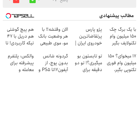
پاسخ
مطالب پیشنهادی
با یک برگ چک
پژو پارس
الان وقتشه‼️ با
هم پیچ گوشتی
150 میلیون وام
پرتقاضاترین
هر وضعیت بانک
هم دریل با 47
تکنولایف بگیر
خودروی ایران |
مو، موی طبیعی
تیکه کاربردی! تا
برای فروشش
بکار!
تخفیف داره
17 میخوای؟ 150
تو تابستون بو
گردونه شانس
والکس: پلتفرم
فرصت رو از
بخرش!🔥
میلیون وام فوری
میگیری؟! تو دو
بدون پوچ، از
پیشرفته برای
دست نده!
تکنوپی بگیر،
دقیقه برای
آیفون17تا PS5 و
معامله و
نارنجیشو بخر😍
همیشه درمانش
طلای دیجیتال و
سرمایه‌گذاری
کن
دلار🔥
ایمن