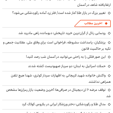
ارتقایافته شاهد در آسمان
تغییر بزرگ در بازار طلا آغاز شده است/ فلز زرد آماده رکوردشکنی می‌شود؟
آخرین مطالب
رونمایی رئال از گران‌ترین خرید تاریخش؛ دیومانده راهی مادرید شد
پزشکیان: پاسداشت مشروطه، فراخوانی است برای وفاق ملی، عقلانیت جمعی و
تکیه بر حاکمیت قانون
این صور فلکی را به راحتی می‌توانید در آسمان شب رصد کنید!
حملات اسرائیل به لبنان؛ دو سرباز صهیونیست کشته شدند
واکنش خانواده شهید لاریجانی به اظهارات سردار کوثری: شهدا هیچ تلفن
همراهی نداشتند
توقف عرضه ۶ ارز دیجیتال در صرافی‌ها؛ آخرین وضعیت بازار رمزارزها مشخص
شد
مدال طلا و رکوردشکنی؛ دختر ورزشکار ایرانی در بلاروس کولاک کرد