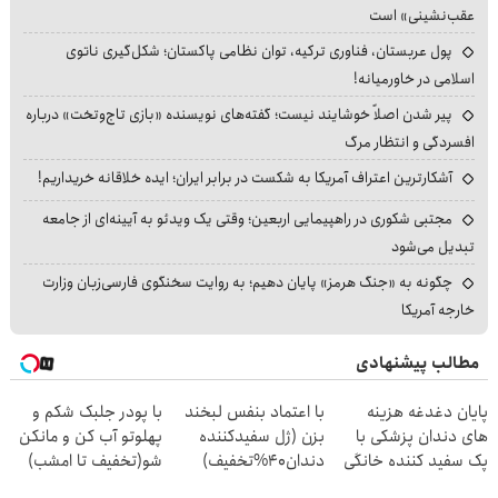
عقب‌نشینی» است
پول عربستان، فناوری ترکیه، توان نظامی پاکستان؛ شکل‌گیری ناتوی
اسلامی در خاورمیانه!
پیر شدن اصلاً خوشایند نیست؛ گفته‌های نویسنده «بازی تاج‌وتخت» درباره
افسردگی و انتظار مرگ
آشکارترین اعتراف آمریکا به شکست در برابر ایران؛ ایده خلاقانه خریداریم!
مجتبی شکوری در راهپیمایی اربعین؛ وقتی یک ویدئو به آیینه‌ای از جامعه
تبدیل می‌شود
چگونه به «جنگ هرمز» پایان دهیم؛ به روایت سخنگوی فارسی‌زبان وزارت
خارجه آمریکا
مطالب پیشنهادی
پایان دغدغه هزینه
با اعتماد بنفس لبخند
با پودر جلبک شکم و
های دندان پزشکی با
بزن (ژل سفیدکننده
پهلوتو آب کن و مانکن
پک سفید کننده خانگی
دندان40%تخفیف)
شو(تخفیف تا امشب)