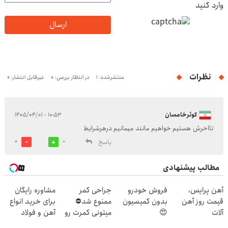
وارد کنید
ارسال
نظرات
منتشرشده: 1
در انتظار بررسی: 0
غیرقابل انتشار: 0
کوثرخامسان
۱۰:۵۳ - ۱۴۰۵/۰۴/۰۱
تااخرش هستیم خواهیم مانند میمانیم درهرشرایط
پاسخ
0
0
مطالب پیشنهادی
آهن پرایس،
فروش خودرو
جراحی کمر
مشاوره رایگان
قیمت روز آهن
بدون کمیسیون
ممنوع شد⛔
برای خرید انواع
آلات
😍
میتونی کمرت رو
آهن و فولاد
در منزل درمان