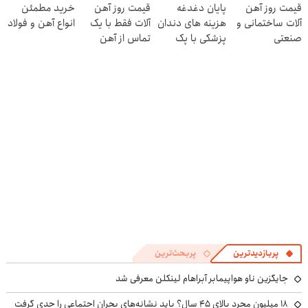
قیمت روز آهن
پایان دغدغه
قیمت روز آهن
خرید مطمئن
کنی! 👈🏻
آلات ساختمانی و
هزینه های دندان
آلات فقط با یک
انواع آهن و فولاد
پرسش‌نامه
صنعتی
پزشکی با پک
تماس از آهن
سفید کننده
پرایس
خانگی
پربازدیدترین
پربحث‌ترین
جایگزین ناو هواپیمابر آبراهام لینکلن معرفی شد
۱۸ میلیون مجرد بالای ۴۵ سال؟ باید نشانه‌های بحران اجتماعی را جدی گرفت