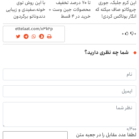
این کرم جلبک، جوری
تا 70 درصد تخفیف
با این روش توی
چروکاتو صاف میکنه که
محصولات جین وست +
خونه،سفیدی و زیبایی
انگار بوتاکس کردی!
خرید در 4 قسط
دندوناتو برگردون
(تخفیف ویژه)
(40%off)
۰
۰
شما چه نظری دارید؟
0
/
400
لطفا عدد مقابل را در جعبه متن