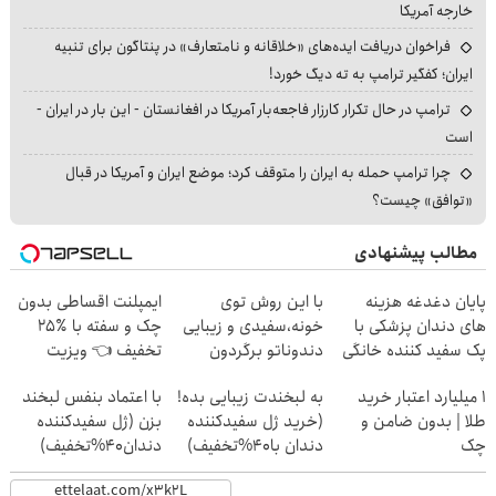
خارجه آمریکا
فراخوان دریافت ایده‌های «خلاقانه و نامتعارف» در پنتاگون برای تنبیه
ایران؛ کفگیر ترامپ به ته دیگ خورد!
ترامپ در حال تکرار کارزار فاجعه‌بار آمریکا در افغانستان - این بار در ایران -
است
چرا ترامپ حمله به ایران را متوقف کرد؛ موضع ایران و آمریکا در قبال
«توافق» چیست؟
مطالب پیشنهادی
پایان دغدغه هزینه
با این روش توی
ایمپلنت اقساطی بدون
های دندان پزشکی با
خونه،سفیدی و زیبایی
چک و سفته با ٪۲۵
پک سفید کننده خانگی
دندوناتو برگردون
تخفیف 👈 ویزیت
(40%off)
رایگان توسط متخصص
۱ میلیارد اعتبار خرید
به لبخندت زیبایی بده!
با اعتماد بنفس لبخند
طلا | بدون ضامن و
(خرید ژل سفیدکننده
بزن (ژل سفیدکننده
چک
دندان با40%تخفیف)
دندان40%تخفیف)