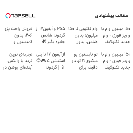
مطالب پیشنهادی
150 میلیون وام با
وام تکنوپی تا ۱۵۰
PS5 و آیفون17 از
فروش راحت پژو
واریز فوری - وام
میلیون؛ بدون
گردونه شانس
۲۰6، بدون
جدید تکنولایف
ضامن، بدون
جایزه بگیر 🎁
کمیسیون و
دردسر
دردسر
150 میلیون وام با
تو تابستون بو
از آیفون 17 تا پلی
تجربه‌ی نوین
واریز فوری - وام
میگیری؟! تو دو
استیشن 5 🎮😍
ترید با والکس،
جدید تکنولایف
دقیقه برای
📱 | گردونه
آینده‌ای روشن در
همیشه درمانش
بچرخون جایزه
انتظار شماست
کن
ببر