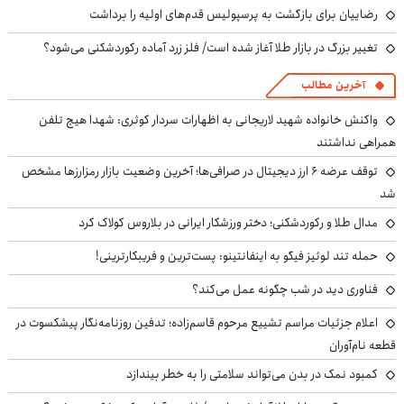
رضاییان برای بازگشت به پرسپولیس قدم‌های اولیه را برداشت
تغییر بزرگ در بازار طلا آغاز شده است/ فلز زرد آماده رکوردشکنی می‌شود؟
آخرین مطالب
واکنش خانواده شهید لاریجانی به اظهارات سردار کوثری: شهدا هیچ تلفن
همراهی نداشتند
توقف عرضه ۶ ارز دیجیتال در صرافی‌ها؛ آخرین وضعیت بازار رمزارزها مشخص
شد
مدال طلا و رکوردشکنی؛ دختر ورزشکار ایرانی در بلاروس کولاک کرد
حمله تند لوئیز فیگو به اینفانتینو: پست‌ترین و فریبکارترینی!
فناوری دید در شب چگونه عمل می‌کند؟
اعلام جزئیات مراسم تشییع مرحوم قاسم‌زاده؛ تدفین روزنامه‌نگار پیشکسوت در
قطعه نام‌آوران
کمبود نمک در بدن می‌تواند سلامتی را به خطر بیندازد