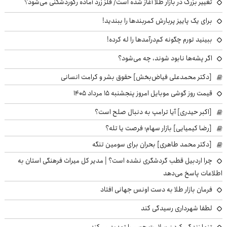
تغییر بزرگ در بازار طلا آغاز شده است/ فلز زرد آماده رکوردشکنی می‌شود؟
برای یک پاییز پربارش کمربندها را ببندید!
ببینید تورم چگونه کم‌درآمدها را له کرده!
اگر پشه‌ها نابود شوند، چه می‌شود؟
[دکتر محمدعلی فیاض‌بخش] حقوق بشر و کرامت انسانی
قیمت روز گوشی موبایل امروز پنجشنبه ۱۵ مرداد ۱۴۰۵
[اکبر حیدری] آیا ترامپ به دنبال صلح است؟
[رضا کیمیایی] بازار سهام؛ فرصت یا تله؟
[دکتر محمد طاهری] بحران برای سومین تنگه
چرا اردبیل قطب گردشگری نشده است؟ | مدیر کل میراث فرهنگی استان به
اطلاعات پاسخ می‌دهد
فرمان بازار طلا به دست اونس جهانی افتاد
لطفا شهرداری رسیدگی کند
تنها زندگی کردن سلامت جسم را تهدید می‌کند