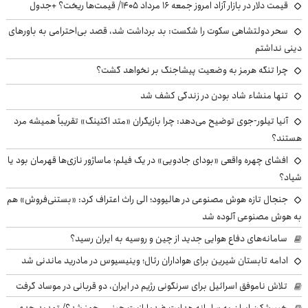
قیمت دلار در بازار آزاد امروز جمعه ۱۶ مرداد ۱۴۰۵/ قیمت‌ها ریخت؟ +جدول
سحر دولتشاهی سکوت را شکست: بد برداشت شد، قصد بی‌احترامی به باورهای
دینی نداشتم
چرا تنگه هرمز به وضعیت پیشاجنگ بر نخواهد گشت؟
تنها منشاء شاد بودن در زندگی کشف شد
آنیا تیلور-جوی توضیح می‌دهد: چرا بازیگران «متد اکتینگ» تقریباً همیشه مرد
هستند؟
افشای چهره واقعی «بودای جادویی» در یک فیلم؛ ماساژور نازی‌ها قهرمان بود یا
شیاد؟
جنجال تازه هوش مصنوعی در هالیوود؛ الی راث اعتراف کرد: «بستنی‌فروش» هم
به هوش مصنوعی آلوده شد
سامانه‌های دفاع هوایی جدید از چین و روسیه به ایران رسید؟
ادامه تابستان شیرین برای هواداران رئال؛ وینیسیوس در مادرید ماندنی شد
تلاش ناموفق اسرائیل برای سرنگونی رژیم در ایران، دو قربانی در موساد گرفت