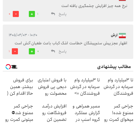
نرخ همه چیز افزایش چشمگیری یافته است
پاسخ
0
1
ارش
۱۰:۲۰ - ۱۴۰۵/۰۴/۰۳
اظهار عجز پیش ستم‌پیشگان خطاست اشک کباب باعث طغیان آتش است
پاسخ
1
0
مطالب پیشنهادی
تا 3میلیارد وام
تا 3میلیارد وام
با فروش اعتباری
برای فروش
سرمایه در گردش
سرمایه در گردش
دیجی پی فروش
بیشتر، همین
فروشندگان
فروشندگان =>
محصولت رو
حالا اقدام کن (
فروشگاهت رو
بالاببر
ثبت نام کن )
جراحی کمر
مسیر همراهی و
افزایش درآمـد
جراحی کمر
ثبت کن
ممنوع شده!
گزارش عملکرد
فروشگاهت رو
ممنوع شد⛔
میخوای کمرت رو
گروه اسنپ در
تضمین کن
میتونی کمرت رو
در منزل درمان
۱۴۰۴
در منزل درمان
کنی؟
کنی! 👈🏻