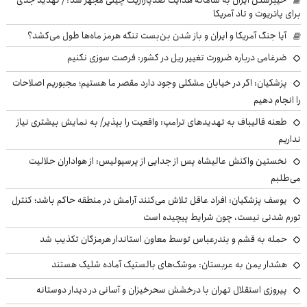
خیبرشکن ایران به سامانه هدایت ضدپارازیت چینی مجهز شد؟/ تهدید جدی
برای پاتریوت و تاد آمریکا
آیا جنگ آمریکا و ایران و باز شدن بن‌بست تنگه هرمز ماه‌ها طول می‌کشد؟
ضرغامی درباره ضرورت تغییر ریل در کشور: فرصت سوزی نکنیم
پزشکیان: اگر در خیابان مشکلی وجود دارد مقصر ما هستیم؛ مجبوریم اصلاحات
را انجام دهیم
طعنه قالیباف به تهدیدهای ترامپ: واقعیت را بپذیر/ به نمایش بیشتری نیاز
نداریم
نخستین واکنش عالیشاه پس از جدایی از پرسپولیس: از هواداران حلالیت
می‌طلبم
یوسف پزشکیان: افراد عاقل تلاش می‌کنند آرامش در منطقه حاکم باشد؛ کنترل
تورم شدنی نیست، چون شرایط پیچیده است
حمله به قشم و بندرعباس توسط معاون استاندار هرمزگان تکذیب شد
هشدار یمن به عربستان: موشک‌های بالستیک آماده شلیک هستند
پیروزی استقلال تهران با درخشش سحرخیزان و آسانی در دیدار دوستانه