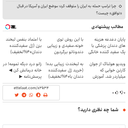
چرا ترامپ حمله به ایران را متوقف کرد؛ موضع ایران و آمریکا در قبال
«توافق» چیست؟
مطالب پیشنهادی
پایان دغدغه هزینه
با این روش توی
با اعتماد بنفس لبخند
های دندان پزشکی با
خونه،سفیدی و زیبایی
بزن (ژل سفیدکننده
پک سفید کننده خانگی
دندوناتو برگردون
دندان40%تخفیف)
(40%off)
ویدیو هولناک از جوان
به لبخندت زیبایی بده!
زانو درد دیگه تمومه! در
کارتن خوابی که
(خرید ژل سفیدکننده
خانه درمانش کن ◀
میلیاردر شد. آموزش
دندان با40%تخفیف)
پرسش‌نامه ▶
رایگان
۰
۰
شما چه نظری دارید؟