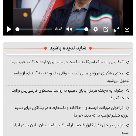
01:06
Play
Mute
Settings
PIP
Enter
Dow
fullscre
شاید ندیده باشید
آشکارترین اعتراف آمریکا به شکست در برابر ایران؛ ایده خلاقانه خریداریم!
مجتبی شکوری در راهپیمایی اربعین؛ وقتی یک ویدئو به آیینه‌ای از جامعه
تبدیل می‌شود
چگونه به «جنگ هرمز» پایان دهیم؛ به روایت سخنگوی فارسی‌زبان وزارت
خارجه آمریکا
فراخوان دریافت ایده‌های «خلاقانه و نامتعارف» در پنتاگون برای تنبیه
ایران؛ کفگیر ترامپ به ته دیگ خورد!
ترامپ در حال تکرار کارزار فاجعه‌بار آمریکا در افغانستان - این بار در ایران -
است