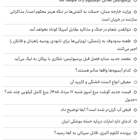
پرسپولیس مقابل آلومینیوم اراک متوقف شد
وزارت خارجه عمان: حملات به کشتی‌ها در تنگه هرمز محکوم است/ مذاکراتی
سازنده در جریان است
ذوالقدر: شعام در جنگ و مذاکره مقابل آمریکا کوتاه نخواهد آمد
طعنه مدودوف به زلنسکی: اروپایی‌ها برای نابودی روسیه راهزنان و قاتلان را
اجیر می‌کنند
مقصد جدید ستاره فصل قبل پرسپولیس؛ شکاری با پیکان به لیگ می‌آید
کدام آبمیوه‌ها واقعا سالم هستند؟
معرفی انواع المنت فشنگی و کاربرد آن
قیمت جدید گوشت مرغ امروز شنبه ۱۷ مرداد ۱۴۰۵/ مرغ کامل کیلویی چند شد؟
+جدول
قبض آب گران‌تر شده است؟ آبفا توضیح داد
ادعای تازه امارات درباره حمله موشکی ایران
پرونده کلثوم اکبری، قاتل سریالی به کجا رسید؟