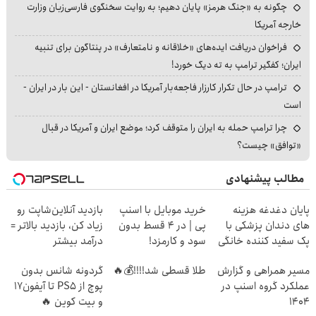
چگونه به «جنگ هرمز» پایان دهیم؛ به روایت سخنگوی فارسی‌زبان وزارت
خارجه آمریکا
فراخوان دریافت ایده‌های «خلاقانه و نامتعارف» در پنتاگون برای تنبیه
ایران؛ کفگیر ترامپ به ته دیگ خورد!
ترامپ در حال تکرار کارزار فاجعه‌بار آمریکا در افغانستان - این بار در ایران -
است
چرا ترامپ حمله به ایران را متوقف کرد؛ موضع ایران و آمریکا در قبال
«توافق» چیست؟
مطالب پیشنهادی
پایان دغدغه هزینه
خرید موبایل با اسنپ
بازدید آنلاین‌شاپت رو
های دندان پزشکی با
پی | در ۴ قسط بدون
زیاد کن، بازدید بالاتر =
پک سفید کننده خانگی
سود و کارمزد!
درآمد بیشتر
مسیر همراهی و گزارش
طلا قسطی شد!!!!💰🔥
گردونه شانس بدون
عملکرد گروه اسنپ در
پوچ از PS5 تا آیفون17
۱۴۰۴
و بیت کوین 🔥