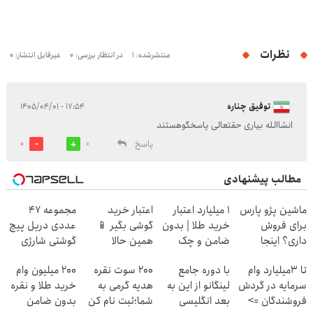
نظرات
منتشرشده: 1
در انتظار بررسی: 0
غیرقابل انتشار: 0
توفیق چناره
۱۷:۵۴ - ۱۴۰۵/۰۴/۰۱
انشاالله بیاری حقتعالی پاسخگوهستند
پاسخ
0
0
مطالب پیشنهادی
ماشین پژو پارس
۱ میلیارد اعتبار
اعتبار خرید
مجموعه 47
برای فروش
خرید طلا | بدون
گوشی بگیر 📱
عددی دریل پیچ
داری؟ اینجا
ضامن و چک
همین حالا
گوشتی شارژی
سریع بفروشش
درخواست اعتبار
(تخفیف به مدت
تا 3میلیارد وام
با دوره جامع
200 سوت نقره
200 میلیون وام
بده 🎯
محدود)
سرمایه در گردش
لینگانو از این به
هدیه گرمی به
خرید طلا و نقره
فروشندگان =>
بعد انگلیسی
شما؛ثبت نام کن
بدون ضامن