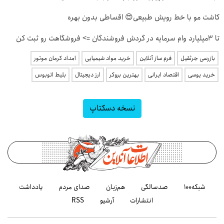
کاشت مو با خط رویش طبیعی😍 اقساطی بدون بهره
تا 3میلیارد وام سرمایه در گردش فروشندگان => فروشگاهت رو ثبت کن
بازرسی جرثقیل
فرم ساز آنلاین
خرید مواد شیمیایی
امداد کرمان موتور
خرید یوسی
اقتصاد ایرانی
بهترین بروکر
ارز دیجیتال
بلیط اتوبوس
نسخه دسکتاپ
شبکه۱۰۰
صدسالگی
هم‌زبان
صدای مردم
یادداشت
انتشارات
آرشیو
RSS