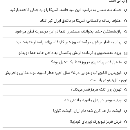
وارداتی است!
حمله تند سندرز به ترامپ: این مرد فاسد، آمریکا را وارد جنگی فاجعه‌بار کرد
اعتراف رسانه پاکستانی: آمریکا در باتلاق ایران گیر افتاد
بازنشستگان حتما بخوانند: مستمری شما در این درصورت قطع می‌شود
پیام معنادار عراقچی در آستانه روز خبرنگار؛ قاسم‌زاده پاسدار حقیقت بود
ورود نخست‌وزیر و فرمانده ارتش پاکستان به داخل خانه خدا +ویدئو
۱۰ هزار قدم پیاده‌روی در روز فقط یک تخیل بود؟
قوی‌ترین الگوی آب و هوایی در ۷۵ سال اخیر؛ خطر کمبود مواد غذایی و افزایش
تورم با ال‌نینو در راه است
تهران روی تنگه هرمز قمار می‌کند؟
وینیسیوس در رئال مادرید ماندنی شد
گوشت باز هم گران شد؛ دام ارزان، گوشت گران!
فرش قرمز نیویورک زیر پای گودزیلا