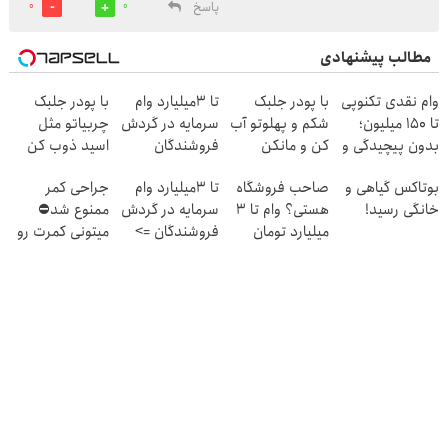
پاسخ
0
0
مطالب پیشنهادی
وام نقدی تکنوپی
با پودر جلبک
تا 3میلیارد وام
با پودر جلبک
تا ۱۵۰ میلیون؛
شکم و پهلوتو آب
سرمایه در گردش
چربیاتو مثل
بدون پیچیدگی و
کن و مانکن
فروشندگان
اسید ذوب کن
شرایط سخت
شو(تخفیف تا
(تخفیف تا
بوتاکس گیاهی و
صاحب فروشگاه
تا 3میلیارد وام
جراحی کمر
امشب)
امشب)
خانگی رسید!
هستی؟ وام تا ۳
سرمایه در گردش
ممنوع شد⛔
میلیارد تومان
فروشندگان =>
میتونی کمرت رو
بگیر
فروشگاهت رو
در منزل درمان
ثبت کن
کنی! 👈🏻
پرسش‌نامه