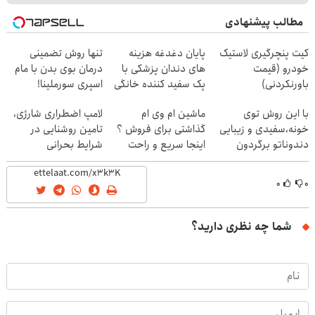
مطالب پیشنهادی
کیت پنچرگیری لاستیک
پایان دغدغه هزینه
تنها روش تضمینی
خودرو (قیمت
های دندان پزشکی با
درمان بوی بدن با مام
باورنکردنی)
پک سفید کننده خانگی
اسپری سورملینا!
با این روش توی
ماشین ام وی ام
لامپ اضطراری شارژی،
خونه،سفیدی و زیبایی
گذاشتی برای فروش ؟
تامین روشنایی در
دندوناتو برگردون
اینجا سریع و راحت
شرایط بحرانی
(40%off)
بفروش
۰
۰
شما چه نظری دارید؟