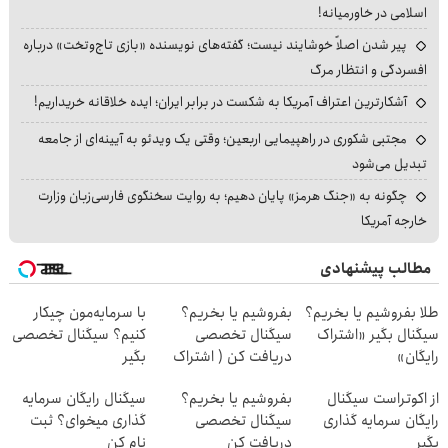
اسلامی در خاورمیانه!
پیر شدن اصلاً خوشایند نیست؛ گفته‌های نویسنده «بازی تاج‌وتخت» درباره
افسردگی و انتظار مرگ
آشکارترین اعتراف آمریکا به شکست در برابر ایران؛ ایده خلاقانه خریداریم!
مجتبی شکوری در راهپیمایی اربعین؛ وقتی یک ویدئو به آیینه‌ای از جامعه
تبدیل می‌شود
چگونه به «جنگ هرمز» پایان دهیم؛ به روایت سخنگوی فارسی‌زبان وزارت
خارجه آمریکا
مطالب پیشنهادی
طلا بفروشیم یا بخریم؟
بفروشیم یا بخریم؟
با سرمایه‌مون چیکار
سیگنال بگیر «اشتراک
سیگنال تخصصی
کنیم؟ سیگنال تخصصی
رایگان»
دریافت کن ( اشتراک
بگیر
رایگان )
از اکوتراست سیگنال
بفروشیم یا بخریم؟
سیگنال رایگان سرمایه
رایگان سرمایه گذاری
سیگنال تخصصی
گذاری میخوای؟ ثبت
بگیر
دریافت کن
نام کن