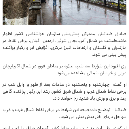
صادق ضیائیان مدیرکل پیش‌بینی سازمان هواشناسی کشور اظهار
داشت:امشب در شمال آذربایجان شرقی، اردبیل، گیلان، برخی نقاط در
مازندران و گلستان و ارتفاعات البرز مرکزی، افزایش ابر و رگبار پراکنده
پیش بینی می شود.
وی افزود:این شرایط سه شنبه علاوه بر مناطق فوق در شمال آذربایجان
غربی و خراسان شمالی مشاهده می‌شود.
او گفت: چهارشنبه و پنجشنبه در ساعات بعد از ظهر و اوایل شب در
برخی نقاط شمال غرب و شمال شرق کشور، رشد ابر، رگبار پراکنده گاهی
رعد و برق و وزش باد شدید رخ خواهد داد.
ضیائیان توضیح داد:جمعه این شرایط در برخی نقاط شمال غرب و غرب
سواحل دریای خزر پیش بینی می شود.
او گفت: طی این مدت در سایر نقاط کشور آسمان صاف تا کمی ابری