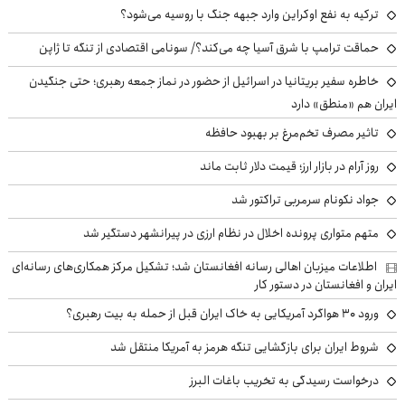
ترکیه به نفع اوکراین وارد جبهه جنگ با روسیه می‌شود؟
حماقت ترامپ با شرق آسیا چه می‌کند؟/ سونامی اقتصادی از تنگه تا ژاپن
خاطره سفیر بریتانیا در اسرائیل از حضور در نماز جمعه رهبری؛ حتی جنگیدن
ایران هم «منطق» دارد
تاثیر مصرف تخم‌مرغ بر بهبود حافظه
روز آرام در بازار ارز؛ قیمت دلار ثابت ماند
جواد نکونام سرمربی تراکتور شد
متهم متواری پرونده اخلال در نظام ارزی در پیرانشهر دستگیر شد
اطلاعات میزبان اهالی رسانه افغانستان شد؛ تشکیل مرکز همکاری‌های رسانه‌ای
ایران و افغانستان در دستور کار
ورود ۳۰ هواگرد آمریکایی به خاک ایران قبل از حمله به بیت رهبری؟
شروط ایران برای بازگشایی تنگه هرمز به آمریکا منتقل شد
درخواست رسیدگی به تخریب باغات البرز