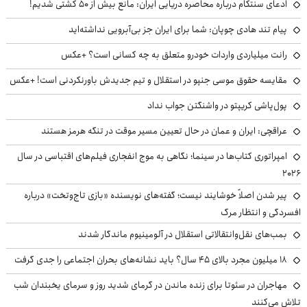
ادعای سنتکام درباره محاصره دریایی ایران: مانع بیش از ۵۰ کشتی شدیم!
پیام تند هادی چوپان: شما برای ایران جز بی‌آبرویی نداشته‌اید
رانت میلیاردی واردات خودرو متعلق به چه کسانی است؟ +عکس
مقایسه حقوق موسی جنپو در استقلال و تیم جدیدش باورنکردنی است! +عکس
پول‌پاشی کریپتو در واشنگتن جواب نداد
عراقچی: ایران و عمان در حال تعیین مسیر موقت در تنگه هرمز هستند
امپراتوری کتاب‌ها در سینما؛ نگاهی به موج انفجاری فیلم‌های اقتباسی در سال
۲۰۲۶
پیر شدن اصلاً خوشایند نیست؛ گفته‌های نویسنده «بازی تاج‌وتخت» درباره
افسردگی و انتظار مرگ
بمب‌های نقل‌وانتقالاتی استقلال در آلومینیوم ماندگار شدند
۱۸ میلیون مجرد بالای ۴۵ سال؟ باید نشانه‌های بحران اجتماعی را جدی گرفت
مهاجران در سئوتا برای زنده ماندن در گرمای شدید روز و سرمای یخبندان شب
تلاش می‌کنند