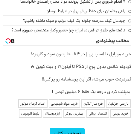
۷ اقدام ضروری پس از تشکیل پرونده مواد مخدر؛ راهنمای خانواده‌ها
راهی مطمئن برای حفظ ارزش پول در شرایط نوسان
چیدمان کیف مدرسه؛ چگونه یک کیف مرتب و سبک داشته باشیم؟
ناگفته‌های طلاق توافقی در ایران؛ چرا حضور وکیل متخصص ضروری است؟
مطالب پیشنهادی
خرید موبایل با اسنپ پی | در ۴ قسط بدون سود و کارمزد!
گردونه شانس بدون پوچ از PS5 تا آیفون17 و بیت کوین 🔥
کمردردت خوب می‌شه، اگر این پرسشنامه رو پر کنی!!
ایمپلنت کره‌ای درجه یک فقط 6 میلیون تومن ❗
بازرسی جرثقیل
فرم ساز آنلاین
خرید مواد شیمیایی
امداد کرمان موتور
خرید یوسی
اقتصاد ایرانی
بهترین بروکر
ارز دیجیتال
بلیط اتوبوس
نسخه دسکتاپ