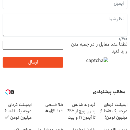
0
/
400
لطفا عدد مقابل را در جعبه متن
وارد کنید
ارسال
مطالب پیشنهادی
ایمپلنت کره‌ای
گردونه شانس
طلا قسطی
ایمپلنت کره‌ای
درجه یک فقط 6
بدون پوچ از PS5
شد!!!!💰🔥
درجه یک فقط 6
میلیون تومن❗
تا آیفون17 و بیت
میلیون تومن ✅
کوین 🔥
درمان زانو درد
با این نوشیدنی
خرید موبایل با
جراحی کمر