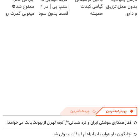
بدون عمل،تزریق
گیاهی کبدت
اسنپ پی | در ۴
ممنوع شد⛔
و دارو
همیشه
قسط بدون سود
میتونی کمرت رو
(◂پرسش‌نامه)
پرقدرته55%تخفیف
و کارمزد!
در منزل درمان
کنی! 👈🏻
پرسش‌نامه
پربازدیدترین
پربحث‌ترین
آغاز همکاری موشکی ایران و کره شمالی؟/ آنچه تهران از پیونگ‌یانگ می‌خواهد!
جایگزین ناو هواپیمابر آبراهام لینکلن معرفی شد