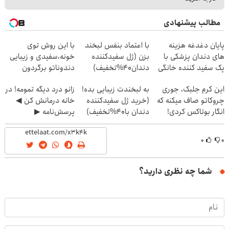
مطالب پیشنهادی
پایان دغدغه هزینه
با اعتماد بنفس لبخند
با این روش توی
های دندان پزشکی با
بزن (ژل سفیدکننده
خونه،سفیدی و زیبایی
پک سفید کننده خانگی
دندان40%تخفیف)
دندوناتو برگردون
(40%off)
این کرم جلبک، جوری
به لبخندت زیبایی بده!
زانو درد دیگه تمومه! در
چروکاتو صاف میکنه که
(خرید ژل سفیدکننده
خانه درمانش کن ◀
انگار بوتاکس کردی!
دندان با40%تخفیف)
پرسش‌نامه ▶
(تخفیف ویژه)
۰
۰
شما چه نظری دارید؟