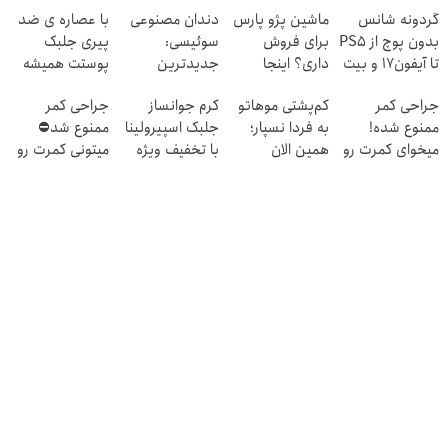
گردونه شانس
ماشین پژو پارس
دندان مصنوعی
با عصاره ی ضد
بدون پوچ از PS5
برای فروش
سوئیسی:
پیری جلبک
تا آیفون17 و بیت
داری؟ اینجا
جدیدترین
پوستت همیشه
کوین 🔥
سریع بفروشش
فناوری اروپا،
جوونه!
جراحی کمر
کم‌پشتی موهاتو
کرم جوانساز
جراحی کمر
سبک و مقاوم |
ممنوع شده!
به فردا نسپار؛
جلبک اسپیرولینا
ممنوع شد⛔
پرداخت قسطی
میخوای کمرت رو
همین الان
با تخفیف ویژه
میتونی کمرت رو
در منزل درمان
مشاوره رایگان
در منزل درمان
کنی؟
بگیر!
کنی! 👈🏻
((پرسش‌نامه))
پرسش‌نامه