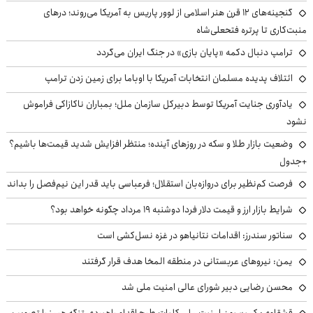
گنجینه‌های ۱۲ قرن هنر اسلامی از لوور پاریس به آمریکا می‌روند؛ درهای
منبت‌کاری تا پرتره فتحعلی‌شاه
ترامپ دنبال دکمه «پایان بازی» در جنگ ایران می‌گردد
ائتلاف پدیده مسلمان انتخابات آمریکا با اوباما برای زمین زدن ترامپ
یادآوری جنایت آمریکا توسط دبیرکل سازمان ملل؛ بمباران ناکازاکی فراموش
نشود
وضعیت بازار طلا و سکه در روزهای آینده؛ منتظر افزایش شدید قیمت‌ها باشیم؟
+جدول
فرصت کم‌نظیر برای دروازه‌بان استقلال؛ فرعباسی باید قدر این نیم‌فصل را بداند
شرایط بازار ارز و قیمت دلار فردا دوشنبه ۱۹ مرداد چگونه خواهد بود؟
سناتور سندرز: اقدامات نتانیاهو در غزه نسل‌کشی است
یمن: نیروهای عربستانی در منطقه المخا هدف قرار گرفتند
محسن رضایی دبیر شورای عالی امنیت ملی شد
قشقاوی: کمیسیون امنیت ملی کلیات طرح اقدام راهبردی تنگه هرمز را تصویب