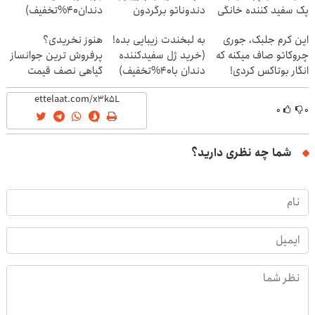
پک سفید کننده خانگی
دندوناتو برگردون
دندان40%تخفیف)
(40%off)
این کرم جلبک، جوری
به لبخندت زیبایی بده!
هنوز نخریدی؟
چروکاتو صاف میکنه که
(خرید ژل سفیدکننده
پرفروش ترین جوانساز
انگار بوتاکس کردی!
دندان با40%تخفیف)
گیاهی نصف قیمت
(تخفیف ویژه)
۰
۰
شما چه نظری دارید؟