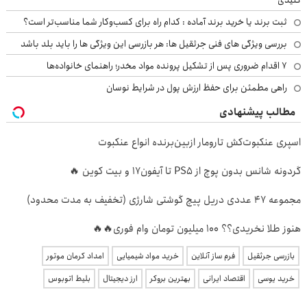
ثبت برند یا خرید برند آماده : کدام راه برای کسب‌وکار شما مناسب‌تر است؟
بررسی ویژگی های فنی جرثقیل ها: هر بازرسی این ویژگی ها را باید بلد باشد
۷ اقدام ضروری پس از تشکیل پرونده مواد مخدر؛ راهنمای خانواده‌ها
راهی مطمئن برای حفظ ارزش پول در شرایط نوسان
مطالب پیشنهادی
اسپری عنکبوت‌‌کش تارومار ازبین‌برنده انواع عنکبوت
گردونه شانس بدون پوچ از PS5 تا آیفون17 و بیت کوین 🔥
مجموعه 47 عددی دریل پیچ گوشتی شارژی (تخفیف به مدت محدود)
هنوز طلا نخریدی؟؟ 100 میلیون تومان وام فوری🔥🔥
بازرسی جرثقیل
فرم ساز آنلاین
خرید مواد شیمیایی
امداد کرمان موتور
خرید یوسی
اقتصاد ایرانی
بهترین بروکر
ارز دیجیتال
بلیط اتوبوس