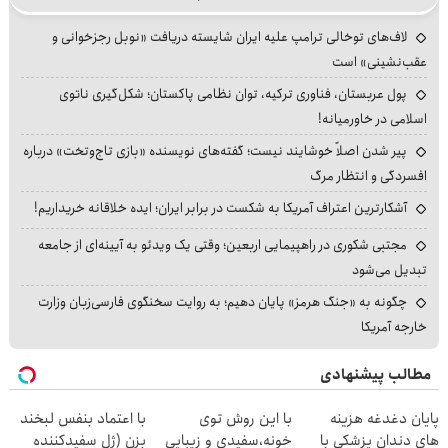
لاف‌های توخالی ترامپ علیه ایران شایسته دریافت «نوبل رجزخوانی و
عقب‌نشینی» است
پول عربستان، فناوری ترکیه، توان نظامی پاکستان؛ شکل‌گیری ناتوی
اسلامی در خاورمیانه!
پیر شدن اصلاً خوشایند نیست؛ گفته‌های نویسنده «بازی تاج‌وتخت» درباره
افسردگی و انتظار مرگ
آشکارترین اعتراف آمریکا به شکست در برابر ایران؛ ایده خلاقانه خریداریم!
مجتبی شکوری در راهپیمایی اربعین؛ وقتی یک ویدئو به آیینه‌ای از جامعه
تبدیل می‌شود
چگونه به «جنگ هرمز» پایان دهیم؛ به روایت سخنگوی فارسی‌زبان وزارت
خارجه آمریکا
مطالب پیشنهادی
پایان دغدغه هزینه
با این روش توی
با اعتماد بنفس لبخند
های دندان پزشکی با
خونه،سفیدی و زیبایی
بزن (ژل سفیدکننده