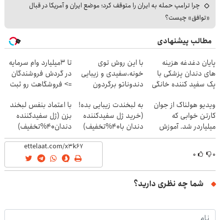
چرا ترامپ حمله به ایران را متوقف کرد؛ موضع ایران و آمریکا در قبال
«توافق» چیست؟
مطالب پیشنهادی
پایان دغدغه هزینه
با این روش توی
تا 3میلیارد وام سرمایه
های دندان پزشکی با
خونه،سفیدی و زیبایی
در گردش فروشندگان
پک سفید کننده خانگی
دندوناتو برگردون
=> فروشگاهت رو ثبت
(40%off)
کن
ویدیو هولناک از جوان
به لبخندت زیبایی بده!
با اعتماد بنفس لبخند
کارتن خوابی که
(خرید ژل سفیدکننده
بزن (ژل سفیدکننده
میلیاردر شد. آموزش
دندان با40%تخفیف)
دندان40%تخفیف)
رایگان
۰
۰
شما چه نظری دارید؟