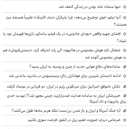
تنها منشاء شاد بودن در زندگی کشف شد
آنیا تیلور-جوی توضیح می‌دهد: چرا بازیگران «متد اکتینگ» تقریباً همیشه مرد
هستند؟
افشای چهره واقعی «بودای جادویی» در یک فیلم؛ ماساژور نازی‌ها قهرمان بود یا
شیاد؟
جنجال تازه هوش مصنوعی در هالیوود؛ الی راث اعتراف کرد: «بستنی‌فروش» هم
به هوش مصنوعی آلوده شد
سامانه‌های دفاع هوایی جدید از چین و روسیه به ایران رسید؟
ادامه تابستان شیرین برای هواداران رئال؛ وینیسیوس در مادرید ماندنی شد
تلاش ناموفق اسرائیل برای سرنگونی رژیم در ایران، دو قربانی در موساد گرفت
خیبرشکن ایران به سامانه هدایت ضدپارازیت چینی مجهز شد؟/ تهدید جدی
برای پاتریوت و تاد آمریکا
آیا جنگ آمریکا و ایران و باز شدن بن‌بست تنگه هرمز ماه‌ها طول می‌کشد؟
ضرغامی درباره ضرورت تغییر ریل در کشور: فرصت سوزی نکنیم