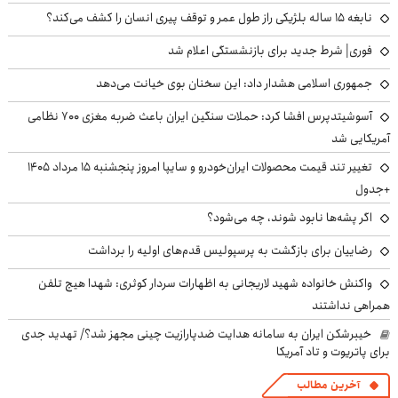
نابغه ۱۵ ساله بلژیکی راز طول عمر و توقف پیری انسان را کشف می‌کند؟
فوری| شرط جدید برای بازنشستگی اعلام شد
جمهوری اسلامی هشدار داد: این سخنان بوی خیانت می‌دهد
آسوشیتدپرس افشا کرد: حملات سنگین ایران باعث ضربه مغزی ۷۰۰ نظامی
آمریکایی شد
تغییر تند قیمت محصولات ایران‌خودرو و سایپا امروز پنجشنبه ۱۵ مرداد ۱۴۰۵
+جدول
اگر پشه‌ها نابود شوند، چه می‌شود؟
رضاییان برای بازگشت به پرسپولیس قدم‌های اولیه را برداشت
واکنش خانواده شهید لاریجانی به اظهارات سردار کوثری: شهدا هیچ تلفن
همراهی نداشتند
خیبرشکن ایران به سامانه هدایت ضدپارازیت چینی مجهز شد؟/ تهدید جدی
برای پاتریوت و تاد آمریکا
آخرین مطالب