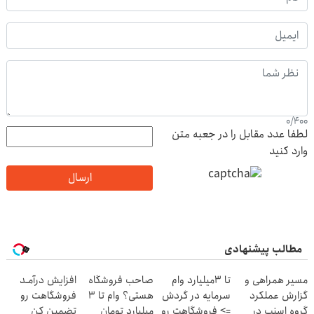
0
/
400
لطفا عدد مقابل را در جعبه متن
وارد کنید
ارسال
مطالب پیشنهادی
مسیر همراهی و
تا 3میلیارد وام
صاحب فروشگاه
افزایش درآمـد
گزارش عملکرد
سرمایه در گردش
هستی؟ وام تا ۳
فروشگاهت رو
گروه اسنپ در
=> فروشگاهت رو
میلیارد تومان
تضمین کن