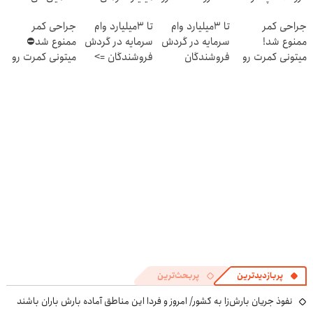
۱۴۰۴
ثبت کن
بگیر
جراحی کمر
تا 3میلیارد وام
تا 3میلیارد وام
جراحی کمر
ممنوع شد!
سرمایه در گردش
سرمایه در گردش
ممنوع شد⛔
میتونی کمرت رو
فروشندگان
فروشندگان =>
میتونی کمرت رو
در منزل درمان
فروشگاهت رو
در منزل درمان
کنی!
ثبت کن
کنی! 👈🏻
((پرسش‌نامه))
پرسش‌نامه
پربازدیدترین
پربحث‌ترین
نفوذ جریان بارش‌زا به کشور/ امروز و فردا این مناطق آماده بارش باران باشند