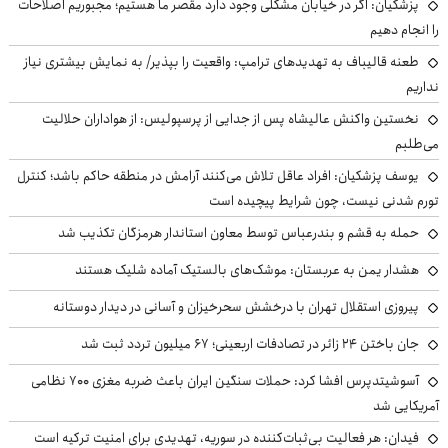
پزشکیان: اگر در خیابان مشکلی وجود دارد مقصر ما هستیم؛ مجبوریم اصلاحات
را انجام دهیم
طعنه قالیباف به تهدیدهای ترامپ: واقعیت را بپذیر/ به نمایش بیشتری نیاز
نداریم
نخستین واکنش عالیشاه پس از جدایی از پرسپولیس: از هواداران حلالیت
می‌طلبم
یوسف پزشکیان: افراد عاقل تلاش می‌کنند آرامش در منطقه حاکم باشد؛ کنترل
تورم شدنی نیست، چون شرایط پیچیده است
حمله به قشم و بندرعباس توسط معاون استاندار هرمزگان تکذیب شد
هشدار یمن به عربستان: موشک‌های بالستیک آماده شلیک هستند
پیروزی استقلال تهران با درخشش سحرخیزان و آسانی در دیدار دوستانه
جان باختن ۲۴ زائر در تصادفات اربعینی؛ ۶۷ میلیون تردد ثبت شد
آسوشیتدپرس افشا کرد: حملات سنگین ایران باعث ضربه مغزی ۷۰۰ نظامی
آمریکایی شد
فیدان: هر فعالیت بی‌ثبات‌کننده در سوریه، تهدیدی برای امنیت ترکیه است