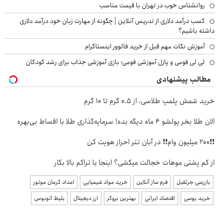
روانشناس خوب در تهران با قیمت مناسب
کسب درآمد دلاری از تدریس آنلاین | چگونه از مهارت زبان خود درآمد دلاری
داشته باشیم؟
آموزش نکات مهم قبل از خرید فالوور اینستاگرام
لی لی فومی و پازل آموزشی فومی؛ بازی آموزشی جذاب برای رشد کودکان
مطالب پیشنهادی
خرید شمش پلمپ طلاسی، از ۰.۵ گرم تا ۱۰ گرم
الان طلا بخر پولشو 4 ماه دیگه بده! سرمایه‌گذاری طلا با اقساط بی‌بهره
❗❗200 میلیون وام❗❗ در آبان تتر احراز هویت کن
از کم پشتی موهات خجالت میکشی؟ اینجا با تراکم بالا بکار
بازرسی جرثقیل
فرم ساز آنلاین
خرید مواد شیمیایی
امداد کرمان موتور
خرید یوسی
اقتصاد ایرانی
بهترین بروکر
ارز دیجیتال
بلیط اتوبوس