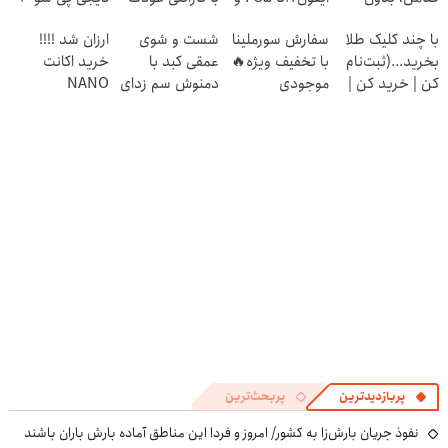
دردسر
طلای دیجیتال و
وجه‼️ همین الان
میلیارد وام بگیر
با چند کلیک طلا
سفارش سورملینا
شست و شوی
ارزان شد !!!!
دلار🔥
ببین
بخرید...(ثبت‌نام
با تخفیف ویژه🔥
عمقی کبد با
خرید اکانت
کن | خرید کن |
موجودی
دمنوش سم زدای
NANO
هدیه بگیر)
محدود!!!!
گیاهی
BANANA با
تخفیف ویژه
پربازدیدترین
پربحث‌ترین
نفوذ جریان بارش‌زا به کشور/ امروز و فردا این مناطق آماده بارش باران باشند