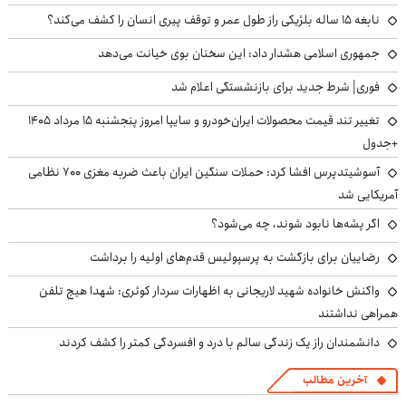
نابغه ۱۵ ساله بلژیکی راز طول عمر و توقف پیری انسان را کشف می‌کند؟
جمهوری اسلامی هشدار داد: این سخنان بوی خیانت می‌دهد
فوری| شرط جدید برای بازنشستگی اعلام شد
تغییر تند قیمت محصولات ایران‌خودرو و سایپا امروز پنجشنبه ۱۵ مرداد ۱۴۰۵
+جدول
آسوشیتدپرس افشا کرد: حملات سنگین ایران باعث ضربه مغزی ۷۰۰ نظامی
آمریکایی شد
اگر پشه‌ها نابود شوند، چه می‌شود؟
رضاییان برای بازگشت به پرسپولیس قدم‌های اولیه را برداشت
واکنش خانواده شهید لاریجانی به اظهارات سردار کوثری: شهدا هیچ تلفن
همراهی نداشتند
دانشمندان راز یک زندگی سالم با درد و افسردگی کمتر را کشف کردند
آخرین مطالب