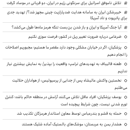
تلاش ناموفق اسرائیل برای سرنگونی رژیم در ایران، دو قربانی در موساد گرفت
خیبرشکن ایران به سامانه هدایت ضدپارازیت چینی مجهز شد؟/ تهدید جدی
برای پاتریوت و تاد آمریکا
آیا جنگ آمریکا و ایران و باز شدن بن‌بست تنگه هرمز ماه‌ها طول می‌کشد؟
ضرغامی درباره ضرورت تغییر ریل در کشور: فرصت سوزی نکنیم
پزشکیان: اگر در خیابان مشکلی وجود دارد مقصر ما هستیم؛ مجبوریم اصلاحات
را انجام دهیم
طعنه قالیباف به تهدیدهای ترامپ: واقعیت را بپذیر/ به نمایش بیشتری نیاز
نداریم
نخستین واکنش عالیشاه پس از جدایی از پرسپولیس: از هواداران حلالیت
می‌طلبم
یوسف پزشکیان: افراد عاقل تلاش می‌کنند آرامش در منطقه حاکم باشد؛ کنترل
تورم شدنی نیست، چون شرایط پیچیده است
حمله به قشم و بندرعباس توسط معاون استاندار هرمزگان تکذیب شد
هشدار یمن به عربستان: موشک‌های بالستیک آماده شلیک هستند