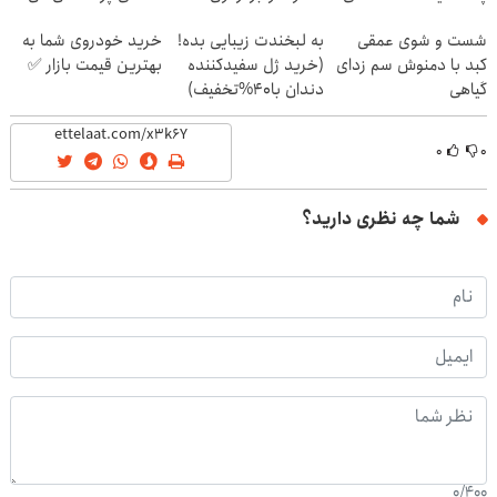
(40%off)
شست و شوی عمقی
به لبخندت زیبایی بده!
خرید خودروی شما به
کبد با دمنوش سم زدای
(خرید ژل سفیدکننده
بهترین قیمت بازار ✅
گیاهی
دندان با40%تخفیف)
۰
۰
شما چه نظری دارید؟
0
/
400