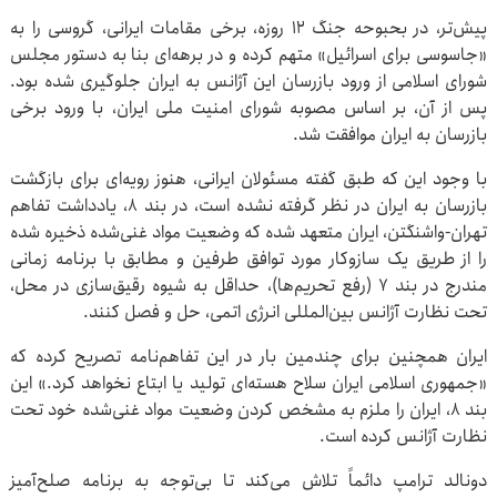
پیش‌تر، در بحبوحه جنگ ۱۲ روزه، برخی مقامات ایرانی، گروسی را به
«جاسوسی برای اسرائیل» متهم کرده و در برهه‌ای بنا به دستور مجلس
شورای اسلامی از ورود بازرسان این آژانس به ایران جلوگیری شده بود.
پس از آن، بر اساس مصوبه شورای امنیت ملی ایران، با ورود برخی
بازرسان به ایران موافقت شد.
با وجود این که طبق گفته مسئولان ایرانی، هنوز رویه‌ای برای بازگشت
بازرسان به ایران در نظر گرفته نشده است، در بند ۸، یادداشت تفاهم
تهران-واشنگتن، ایران متعهد شده که وضعیت مواد غنی‌شده ذخیره شده
را از طریق یک سازوکار مورد توافق طرفین و مطابق با برنامه زمانی
مندرج در بند ۷ (رفع تحریم‌ها)، حداقل به شیوه رقیق‌سازی در محل،
تحت نظارت آژانس بین‌المللی انرژی اتمی، حل و فصل کنند.
ایران همچنین برای چندمین بار در این تفاهم‌نامه تصریح کرده که
«جمهوری اسلامی ایران سلاح هسته‌ای تولید یا ابتاع نخواهد کرد.» این
بند ۸، ایران را ملزم به مشخص کردن وضعیت مواد غنی‌شده خود تحت
نظارت آژانس کرده است.
دونالد ترامپ دائماً تلاش می‌کند تا بی‌توجه به برنامه صلح‌آمیز