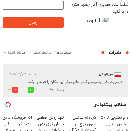
لطفا عدد مقابل را در جعبه متن
وارد کنید
ارسال
نظرات
منتشرشده: 1
در انتظار بررسی: 0
غیرقابل انتشار: 0
مریلازنگن
۰۲:۱۸ - ۱۴۰۵/۰۴/۰۳
درصورت تکرار پشتیبانی کشورهای دیگر این امکان را فراهم میکند
پاسخ
0
0
مطالب پیشنهادی
وام تکنوپی تا ۱۵۰
گردونه شانس
تنها روش قطعی
اگه فروشگاه داری
میلیون؛ بدون
بدون پوچ، از
درمان بوی بدن
عضو فروشندگان
ضامن، بدون
آیفون17تا PS5 و
با گارانتی عودت
دیجی پی شو 3