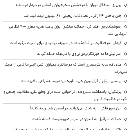
پیروزی استقلال تهران با درخشش سحرخیزان و آسانی در دیدار دوستانه
جان باختن ۲۴ زائر در تصادفات اربعینی؛ ۶۷ میلیون تردد ثبت شد
آسوشیتدپرس افشا کرد: حملات سنگین ایران باعث ضربه مغزی ۷۰۰ نظامی
آمریکایی شد
فیدان: هر فعالیت بی‌ثبات‌کننده در سوریه، تهدیدی برای امنیت ترکیه است
اسرائیلی‌ها به خبرنگار پرس‌تی‌وی با نارنجک حمله کردند
مدودف: مایه شرمساری است که در سالگرد بمباران اتمی ژاپنی‌ها نامی از آمریکا
نمی‌برند
رونمایی رئال از گران‌ترین خرید تاریخش؛ دیومانده راهی مادرید شد
پزشکیان: پاسداشت مشروطه، فراخوانی است برای وفاق ملی، عقلانیت جمعی و
تکیه بر حاکمیت قانون
این صور فلکی را به راحتی می‌توانید در آسمان شب رصد کنید!
حملات اسرائیل به لبنان؛ دو سرباز صهیونیست کشته شدند
واکنش خانواده شهید لاریجانی به اظهارات سردار کوثری: شهدا هیچ تلفن