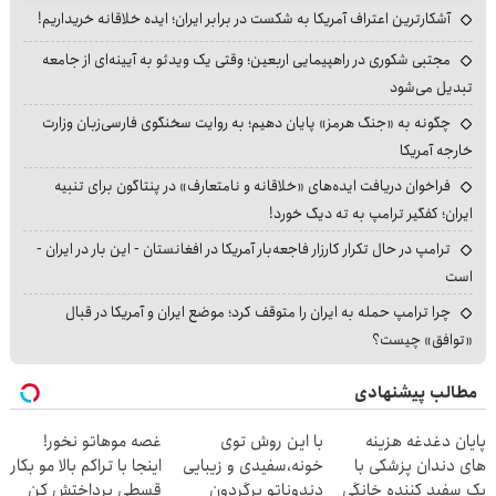
آشکارترین اعتراف آمریکا به شکست در برابر ایران؛ ایده خلاقانه خریداریم!
مجتبی شکوری در راهپیمایی اربعین؛ وقتی یک ویدئو به آیینه‌ای از جامعه
تبدیل می‌شود
چگونه به «جنگ هرمز» پایان دهیم؛ به روایت سخنگوی فارسی‌زبان وزارت
خارجه آمریکا
فراخوان دریافت ایده‌های «خلاقانه و نامتعارف» در پنتاگون برای تنبیه
ایران؛ کفگیر ترامپ به ته دیگ خورد!
ترامپ در حال تکرار کارزار فاجعه‌بار آمریکا در افغانستان - این بار در ایران -
است
چرا ترامپ حمله به ایران را متوقف کرد؛ موضع ایران و آمریکا در قبال
«توافق» چیست؟
مطالب پیشنهادی
پایان دغدغه هزینه
با این روش توی
غصه موهاتو نخور!
های دندان پزشکی با
خونه،سفیدی و زیبایی
اینجا با تراکم بالا مو بکار
پک سفید کننده خانگی
دندوناتو برگردون
قسطی پرداختش کن