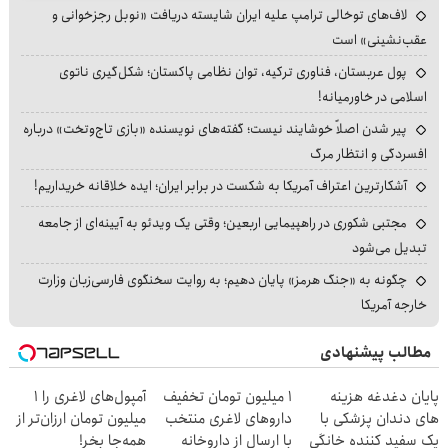
لاف‌های توخالی ترامپ علیه ایران شایسته دریافت «نوبل رجزخوانی و
عقب‌نشینی» است
پول عربستان، فناوری ترکیه، توان نظامی پاکستان؛ شکل‌گیری ناتوی
اسلامی در خاورمیانه!
پیر شدن اصلاً خوشایند نیست؛ گفته‌های نویسنده «بازی تاج‌وتخت» درباره
افسردگی و انتظار مرگ
آشکارترین اعتراف آمریکا به شکست در برابر ایران؛ ایده خلاقانه خریداریم!
مجتبی شکوری در راهپیمایی اربعین؛ وقتی یک ویدئو به آیینه‌ای از جامعه
تبدیل می‌شود
چگونه به «جنگ هرمز» پایان دهیم؛ به روایت سخنگوی فارسی‌زبان وزارت
خارجه آمریکا
مطالب پیشنهادی
پایان دغدغه هزینه
۱ میلیون تومان تخفیف
آمپول‌های لاغری را ۱
های دندان پزشکی با
داروهای لاغری منتخب
میلیون تومان ارزان‌تر از
پک سفید کننده خانگی
با ارسال از داروخانه
همه‌جا بخر!