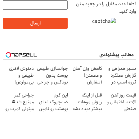
لطفا عدد مقابل را در جعبه متن
وارد کنید
ارسال
مطالب پیشنهادی
مسیر همراهی و
کاهش وزن آسان
جوانسازی طبیعی
دمنوش لاغری
گزارش عملکرد
و مطمئن!
پوست بدون
طبیعی و
گروه اسنپ در
(سفارش
بوتاکس و جراحی
بی‌عوارض!
۱۴۰۴
چربیسوز لاغری
😳! خرید با
سفارش با
قیمت روز آهن
قبل از اینکه
این کرم
جراحی کمر
گیاهی با تخفیف
تخفیف ویژه
50%تخفیف تا
آلات ساختمانی و
ریزش موهات
ضدچروک غذای
ممنوع شد⛔
شگفت انگیز)
امشب(کلیک کن)
صنعتی
بیشتر دیده بشه،
پوستت رو تامین
میتونی کمرت رو
اقدام کن‼️
میکنه (خرید با
در منزل درمان
40%تخفیف)
کنی! 👈🏻
پرسش‌نامه