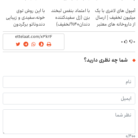
نزدیکت
آمپول های لاغری با یک
با اعتماد بنفس لبخند
با این روش توی
میلیون تخفیف | ارسال
بزن (ژل سفیدکننده
خونه،سفیدی و زیبایی
از داروخانه های معتبر
دندان40%تخفیف)
دندوناتو برگردون
(40%off)
۰
۰
شما چه نظری دارید؟
0
/
400