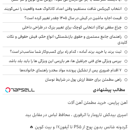
انتخاب گیربکس شافت مستقیم؛ وقتی اعداد کاتالوگ همه واقعیت را نمی‌گویند
قیمت اجاره ماشین در کیش در سال ۱۴۰۵ چقدر تغییر کرده است؟
چراغ سقفی توکار؛ انتخابی کوچک برای تغییر بزرگ در طراحی داخلی
راهنمای جامع مستمری و حقوق بازنشستگی؛ انواع حکم، فیش حقوقی و نکات
کلیدی
ثبت برند یا خرید برند آماده : کدام راه برای کسب‌وکار شما مناسب‌تر است؟
بررسی ویژگی های فنی جرثقیل ها: هر بازرسی این ویژگی ها را باید بلد باشد
۷ اقدام ضروری پس از تشکیل پرونده مواد مخدر؛ راهنمای خانواده‌ها
راهی مطمئن برای حفظ ارزش پول در شرایط نوسان
مطالب پیشنهادی
آهن پرایس، خرید مطمئن آهن آلات
اسپری بیدکش تارومار با اثرفوری ، محافظ لباس در مقابل بید
گردونه شانس بدون پوچ از PS5 تا آیفون17 و بیت کوین 🔥