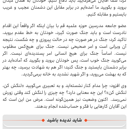
کرد: شما آقایان می‌فرمایید باید دفاع کنیم، خودتان به همان میدان
بروید و بگویید ما آمده‌ایم در برابر مقابل این دشمنان عجیب و غریب
بایستیم و مقابله کنیم.
عضو جامعه مدرسین حوزه علمیه قم با بیان اینکه اگر واقعاً این اقدام
نادرست است و باید جنگ صورت گیرد، خودتان به خط مقدم بروید،
تاکید کرد: جنگ در هر صورت چه در حالت پیروزی و چه شکست، نتیجه
آن ویرانی است و امر صحیحی نیست. جنگ برای هیچ‌کس مطلوب
نیست. اساساً جنگ برای هیچ انسانی امر پسندیده‌ای نیست. اگر
می‌گویید جنگ خوب است، پس خودتان بروید و بگویید که آماده‌اید در
برابر دشمنان بایستید و جنگ کنید؛ اگر هم به شهادت برسید، چه بهتر
که به بهشت می‌روید، و اگر شهید نشدید به خانه برمی‌گردید.
وی افزود: چرا مدام کنار نشسته‌اید و به تعبیری می‌گویید «لنگش کن،
لنگش کن»؟ این چه معنایی دارد؟ چه چیزی را لنگش کند وقتی زورش
نمی‌رسد. اکنون وضعیت نیز همین‌گونه است. عرض من این است که
این آقایان کارهایی با فکر و حساب‌شده انجام بدهند.
شاید ندیده باشید