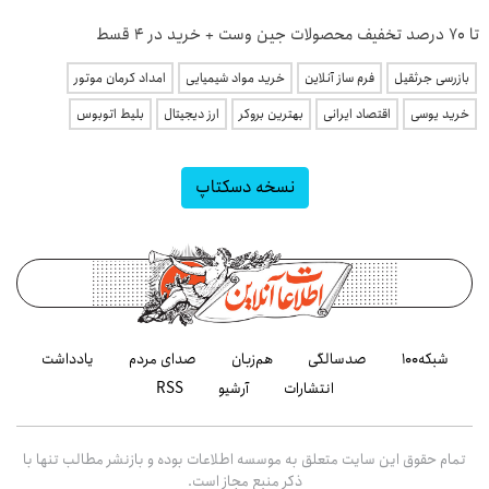
تا 70 درصد تخفیف محصولات جین وست + خرید در 4 قسط
بازرسی جرثقیل
فرم ساز آنلاین
خرید مواد شیمیایی
امداد کرمان موتور
خرید یوسی
اقتصاد ایرانی
بهترین بروکر
ارز دیجیتال
بلیط اتوبوس
نسخه دسکتاپ
شبکه۱۰۰
صدسالگی
هم‌زبان
صدای مردم
یادداشت
انتشارات
آرشیو
RSS
تمام حقوق این سایت متعلق به موسسه اطلاعات بوده و بازنشر مطالب تنها با
ذکر منبع مجاز است.