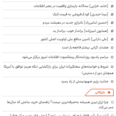
[حامد خزایی] سه‌گانه بازسازی واقعیت در عصر اطلاعات
[مینا حیدری] کودک‌فروشی به قیمت لایک
[حسین امامی‌راد] ناترازی جدید در معیشت مردم
[همایون امیرزاده] برانداز خوب، برانداز بد
[علی دارابی] تأمین منافع ملی اولویت اصلی کشور
هشدار: گرانی بیشتر فاجعه‌بار است
مراسم یادبود روزنامه‌نگار پیشکسوت اطلاعات امروز برگزار می‌شود
شروط و خواسته‌های سختگیرانه ایران برای بازگشایی تنگه هرمز؛ توافق با آمریکا
همچنان دور از دسترس!
جنایت رژیم صهیونیستی از راه رسید
بازرگانی
چرا ارزان‌ترین همیشه به‌صرفه‌ترین نیست؟ راهنمای خرید ساعتی که سال‌ها
عمر می‌کند
آیا دیسک کمر فقط با جراحی درمان می شود؟ (روش های نوین و کم خطر)