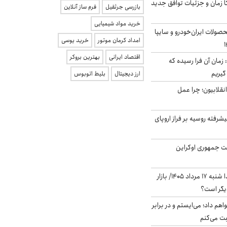
کا زمان و جزئیات توافق جدید
بازرسی جرثقیل
فرم ساز آنلاین
خرید مواد شیمیایی
ولات ایران‌خودرو و سایپا
امداد کرمان موتور
خرید یوسی
اقتصاد ایرانی
بهترین بروکر
 زمان آن فرا رسیده که
گیریم
ارز دیجیتال
بلیط اتوبوس
انقلابیون؛ چرا عمل
گنده پیشرفته روسیه بر فراز اروپای
ست جمهوری اوکراین
پیش‌بینی بورس فردا شنبه ۱۷ مرداد ۱۴۰۵/ بازار
یگر است؟
هم داد؛ می‌ایستم و در برابر
بت می‌کنم