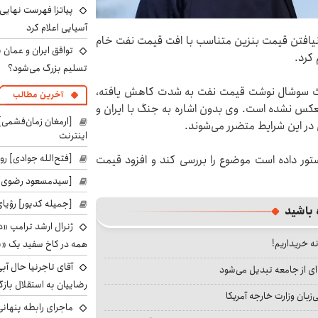
پیاتزا فهرست نهایی 
آسیایی اعلام کرد
نیافتن قیمت بنزین متناسب با افت قیمت نفت خام
توافق ایران و عمان ب
 کرد.
تسلیم بزرگ می‌شود؟
تروث سوشال نوشت قیمت نفت به شدت کاهش یافته،
آخرین مطالب
کس نشده است. وی بدون اشاره به جنگ با ایران و
[ارمغان زمان‌فشمی] 
در این شرایط متضرر می‌شوند.
اینترنت
[فتح‌الله جوادی] روز
ستور داده است موضوع را بررسی کند و افزود قیمت
[سیدمسعود رضوی] 
[جمیله کدیور] رؤیای
 باشید
ژنرال ارشد ترامپ «دن
نه خریداریم!
همه در کاخ سفید یک «پ
آقای تاجرنیا حال آب
ای از جامعه تبدیل می‌شود
رضاییان به استقلال بازگر
بان وزارت خارجه آمریکا
ماجرای رابطه پنهانی