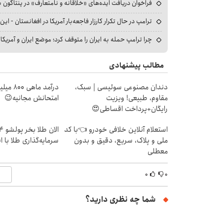
فراخوان دریافت ایده‌های «خلاقانه و نامتعارف» در پنتاگون بر
ترامپ در حال تکرار کارزار فاجعه‌بار آمریکا در افغانستان - این 
چرا ترامپ حمله به ایران را متوقف کرد؛ موضع ایران و آمریک
مطالب پیشنهادی
دندان مصنوعی سوئیسی | سبک،
درآمد ما
مقاوم، طبیعی! ویزیت
امتحانش مجانیه😉
رایگان+پرداخت اقساطی😍
استعلام آنلاین خلافی خودرو 👈با کد
ملی و پلاک، سریع، دقیق و بدون
سرمایه‌گذاری طلا با 
معطلی
۰
۰
شما چه نظری دارید؟