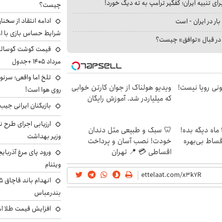
ای تنبیه ایران؛ کفگیر ترامپ به ته دیگ خورد!
چیست؟
ادامه انتقاد از سخنا
بار در ایران - است
شرایط حساس بازی با ا
ا در قبال «توافق» چیست؟
مرداد ۱۴۰۵ +جدول
تلخ اما واقعی؛ سرنو
هی 800 میلیونی رویا نیست!
ویدیو هولناک از جوان کارتن خوابی
روی هوا است!
که میلیاردر شد. آموزش رایگان
بازیکنان ایرانی جیب ا
ارزیابی اجرای طرح ن
الان طلا بخر پولشو 4 ماه دیگه بده!
🦷 سبک و طبیعی مثل دندان
وزیر بهداشت
اقساط بی‌بهره
خودت! نصب آسان و پرداخت
اقساطی 💳 📍 تهران
ورود پای مرغ آذربای
ویتنام
بندرعباس
افزایش قیمت طلا امروز شنبه 