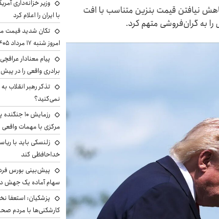
وزیر خزانه‌داری آمری
کاهش نیافتن قیمت بنزین متناسب با افت
با ایران را اعلام کرد
را به گران‌فروشی متهم کرد.
تکان شدید قیمت محص
امروز شنبه ۱۷ مرداد ۱۴۰۵
پیام معنادار عراقچی:
برادری واقعی را در پیش 
تذکر رهبر انقلاب به 
نمی‌کنید؟
رزمایش ۱۰ جن
مرکزی با مهمات واقعی
زلنسکی باید با ریا
خداحافظی کند
سهام آماده یک جهش د
پزشکیان: استعفا نخوا
کارشکنی‌ها با مردم صح