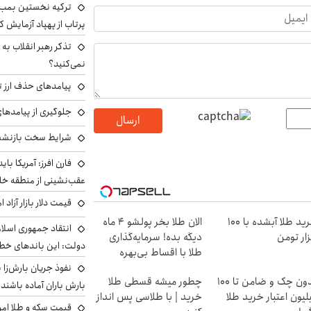
ترکیه نخستین بمب س
پرتاب از پهپاد آزمایش ک
تذکر رهبر انقلاب به 
نمی‌کنید؟
پیامدهای حذف ارز تر
جلوگیری از پیامدها
ارسال
شرایط سخت بازنشست
فارن افرز: آمریکا بای
عقب‌نشینی از منطقه خ
قیمت دلار بازار آزاد امروز شنب
خرید طلا آبشده با 100
الان طلا بخر پولشو 4 ماه
انتقاد جمهوری اسلام
ار تومن
دیگه بده! سرمایه‌گذاری
دولت: این باندهای خطرن
طلا با اقساط بی‌بهره
بدون چک و ضامن تا 100
چطور میشه قسطی طلا
بارش باران آماده باشند
لیون اعتبار خرید طلا
خرید | با طلاسی پس انداز