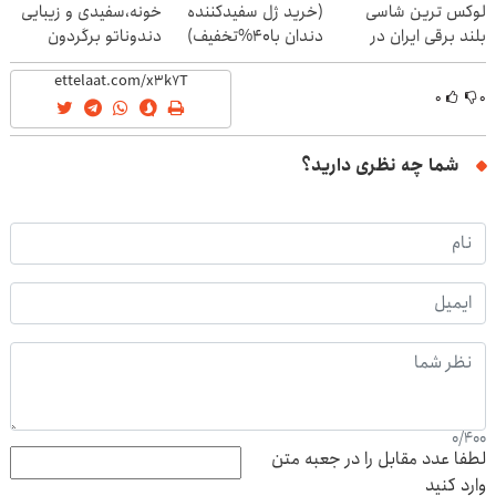
لوکس ترین شاسی
(خرید ژل سفیدکننده
خونه،سفیدی و زیبایی
بلند برقی ایران در
دندان با40%تخفیف)
دندوناتو برگردون
باشگاه انقلاب
(40%off)
۰
۰
شما چه نظری دارید؟
0
/
400
لطفا عدد مقابل را در جعبه متن
وارد کنید