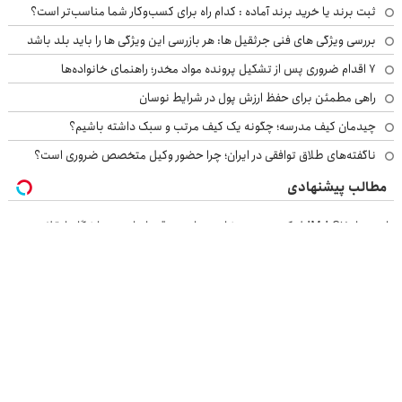
ثبت برند یا خرید برند آماده : کدام راه برای کسب‌وکار شما مناسب‌تر است؟
بررسی ویژگی های فنی جرثقیل ها: هر بازرسی این ویژگی ها را باید بلد باشد
۷ اقدام ضروری پس از تشکیل پرونده مواد مخدر؛ راهنمای خانواده‌ها
راهی مطمئن برای حفظ ارزش پول در شرایط نوسان
چیدمان کیف مدرسه؛ چگونه یک کیف مرتب و سبک داشته باشیم؟
ناگفته‌های طلاق توافقی در ایران؛ چرا حضور وکیل متخصص ضروری است؟
مطالب پیشنهادی
بازدید از IM LS7 لوکس ترین شاسی بلند برقی ایران در باشگاه انقلاب
خرید موبایل با اسنپ پی | در ۴ قسط بدون سود و کارمزد!
IM LS7 لوکس ترین شاسی بلند برقی ایران
اجاره خودرو استانبول و سراسر ترکیه
بازرسی جرثقیل
فرم ساز آنلاین
خرید مواد شیمیایی
امداد کرمان موتور