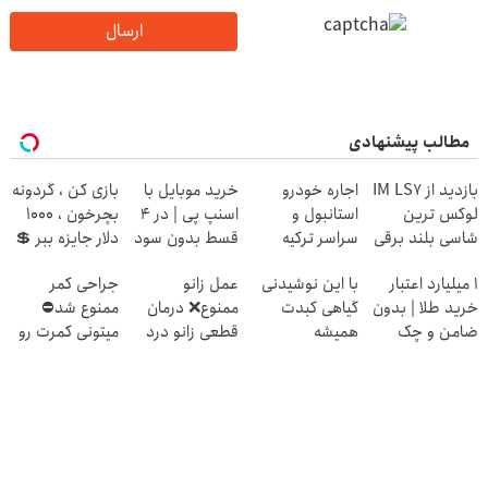
ارسال
مطالب پیشنهادی
بازدید از IM LS7
اجاره خودرو
خرید موبایل با
بازی کن ، گردونه
لوکس ترین
استانبول و
اسنپ پی | در ۴
بچرخون ، 1000
شاسی بلند برقی
سراسر ترکیه
قسط بدون سود
دلار جایزه ببر 💲
ایران در باشگاه
و کارمزد!
🤑💲
۱ میلیارد اعتبار
با این نوشیدنی
عمل زانو
جراحی کمر
انقلاب
خرید طلا | بدون
گیاهی کبدت
ممنوع❌ درمان
ممنوع شد⛔
ضامن و چک
همیشه
قطعی زانو درد
میتونی کمرت رو
پرقدرته55%تخفیف
بدون جراحی و
در منزل درمان
دارو (پرسش
کنی! 👈🏻
نامه)
پرسش‌نامه