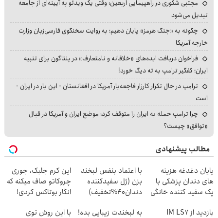
مجتبی شکوری در راهپیمایی اربعین؛ وقتی یک ویدئو به آیینه‌ای از جامعه
تبدیل می‌شود
چگونه به «جنگ هرمز» پایان دهیم؛ به روایت سخنگوی فارسی‌زبان وزارت
خارجه آمریکا
فراخوان دریافت ایده‌های «خلاقانه و نامتعارف» در پنتاگون برای تنبیه
ایران؛ کفگیر ترامپ به ته دیگ خورد!
ترامپ در حال تکرار کارزار فاجعه‌بار آمریکا در افغانستان - این بار در ایران -
است
چرا ترامپ حمله به ایران را متوقف کرد؛ موضع ایران و آمریکا در قبال
«توافق» چیست؟
مطالب پیشنهادی
پایان دغدغه هزینه
با اعتماد بنفس لبخند
این کرم جلبک، جوری
های دندان پزشکی با
بزن (ژل سفیدکننده
چروکاتو صاف میکنه که
پک سفید کننده خانگی
دندان40%تخفیف)
انگار بوتاکس کردی!
(تخفیف ویژه)
بازدید از IM LS7
به لبخندت زیبایی بده!
با این روش توی