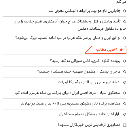
می‌کنم
جایگزین ناو هواپیمابر آبراهام لینکلن معرفی شد
تأیید ربایش و قتل وحشتناک مداح جوان؛ آدمکش‌ها فیلم جنایت را برای
خانواده مقتول فرستادند +عکس
توافق ایران و عمان بر سر تنگه هرمز؛ ترامپ آماده تسلیم بزرگ می‌شود؟
آخرین مطالب
پرونده کلثوم اکبری، قاتل سریالی به کجا رسید؟
ماجرای پیامک « مشمول سهمیه جنگ هستید» چیست؟
نقشه ترور مسی و رونالدو در آمریکا لو رفت
سخنگوی سپاه «شرط اصلی ایران» برای بازگشایی تنگه هرمز را اعلام کرد
مشاهده پرنده نادر «شبگرد مصری» پس از ۶۰ سال غیبت در نهاوند
بازار اجاره خانه و مشکل ناتمام مستاجران
تصاویری از قدیمی‌ترین خبرنگاران مشهد!