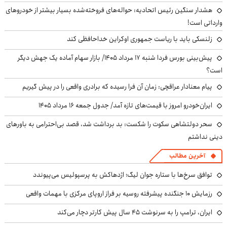
هشدار سنگین رئیس اتحادیه: حواله‌های فروخته‌شده بسیار بیشتر از خودروهای
وارداتی است!
زلنسکی باید با ریاست جمهوری اوکراین خداحافظی کند
پیش‌بینی بورس فردا شنبه ۱۷ مرداد ۱۴۰۵/ بازار سهام آماده یک جهش دیگر
است؟
پیام معنادار عراقچی: زمان آن فرا رسیده که برادری واقعی را در پیش گیریم
ایران‌خودرو امروز با قیمت‌های تازه آمد/ جدول جمعه ۱۶ مرداد ۱۴۰۵
سحر دولتشاهی سکوت را شکست: بد برداشت شد، قصد بی‌احترامی به باورهای
دینی نداشتم
آخرین مطالب
توافق سرخ‌ها با ستاره جوان لیگ؛ اژدهاکش به پرسپولیس می‌پیوندد
رزمایش ۱۰ جنگنده پیشرفته روسیه بر فراز اروپای مرکزی با مهمات واقعی
ایران، ترامپ را به سرنوشت ۴۵ سال پیش کارتر دچار می‌کند