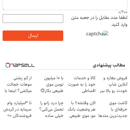
0
/
400
لطفا عدد مقابل را در جعبه متن
وارد کنید
ارسال
مطالب پیشنهادی
فروش مغازه و
کالا و خدمات
با 10 میلیون
از کم پشتی
آنلاین شاپ
خود را به صورت
تومن موی
موهات خجالت
خودت رو بالا ببر
اقساطی
طبیعی بکار😍
میکشی؟ اینجا با
بفروشید
تراکم بالا بکار
کاشت موی
الان وقتشه‼️ با
چرا درد زانو را
تا 3میلیارد وام
حرفه‌ای با
هر وضعیت بانک
تحمل می‌کنی؟
سرمایه در گردش
جدیدترین متدها
مو، موی طبیعی
خیلی ساده
فروشندگان =>
و قیمت عالی
بکار!
درمنزل درمانش
فروشگاهت رو
کن
ثبت کن