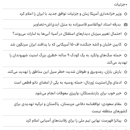
+جزئیات
وزیر خزانه‌داری آمریکا زمان و جزئیات توافق جدید با ایران را اعلام کرد
بدرقه استاد ابوالقاسم قاسم‌زاده به منزل ابدی‌اش+تصاویر
احتمال تغییر میزبان دیدارهای استقلال در آسیا؛ آبی‌ها به امارات می‌روند؟
کابین خلبان و لاشه جنگنده اف-۱۵ آمریکایی که با پدافند ایران سرنگون شد
حمله سگ‌های ولگرد به یک کودک ۹ ساله؛ خطری بزرگ امنیت شهروندان را
تهدید می‌کند
بارش باران، رعدوبرق و طوفان شدید؛ خطر سیل این مناطق را تهدید می‌کند
ادعای وال‌استریت ژورنال: حمله روسیه به یکی از اعضای ناتو قطعی است
خبر خوب برای بازنشستگان: واریزی معوقات انجام می‌شود
مقام سعودی: توافقنامه دفاعی عربستان، پاکستان و ترکیه تهدیدی برای
کشورهای منطقه نیست
پیاتزا فهرست نهایی تیم ملی را برای رقابت‌های آسیایی اعلام کرد