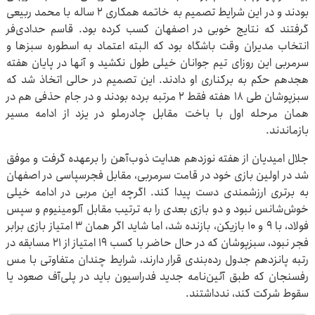
بودند و در این شرایط تصمیم به خاتمه همکاری ۲ ساله با محمد ربیعی
گرفتند که نتایج خوبی در اصفهان کسب کرده بود. قاسم حدادی‌فر
انتخاب مدیران وقت باشگاه بود که البته اعتماد به اسطوره سبزها و
سرمربی این روزای تیم جوانان خیلی طول نکشید و آنها در پایان هفته
هجدهم حکم به برکناری او دادند. این تصمیم در حالی اتخاذ شد که
سبزپوشان طی ۱۸ هفته فقط ۲ مرتبه برده بودند و در جام حذفی هم در
همان مرحله اول با باخت مقابل چادرملو در یزد از ادامه مسیر
بازماندند.
جلال امیدیان از هفته نوزدهم هدایت ذوب‌آهن را برعهده گرفت و موفق
شد در اولین بازی خود در قامت سرمربی، مقابل فجرسپاسی در اصفهان
به برتری ارزشمندی دست پیدا کند. اگرچه این مربی در ادامه خیلی
خوش‌شانس نبود و دو بازی بعدی را به ترتیب مقابل آلومینیوم و سپس
فولاد، با ۹ و ۱۰ بازیکن، بازنده شد، اما شاید اگر همان ۳ امتیاز بازی برابر
فجر نبود، سبزپوشان که در حال حاضر با کسب ۱۹ امتیاز از ۲۱ مسابقه در
رتبه پانزدهم جدول رده‌بندی قرار دارند، شرایط چندان متفاوتی با مس
رفسنجان که طبق آئین‌نامه جدید فدراسیون باید در پلی‌آف صعود یا
سقوط شرکت کند، ندداشتند.