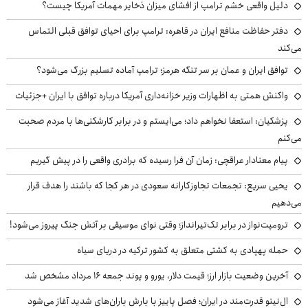
دلیل واقعی خشم ترامپ از افشای میزان ذخایر مهمات آمریکا چیست؟
دفتر حفاظت منافع ایران در قاهره: ترامپ برای احیای توافق قبلی التماس
می‌کند
توافق ایران و عمان بر سر تنگه هرمز؛ ترامپ آماده تسلیم بزرگ می‌شود؟
واکنش همتی به اظهارات وزیر خزانه‌داری آمریکا درباره توافق با ایران +جزئیات
پزشکیان: استعفا نخواهم داد؛ می‌ایستم و در برابر کارشکنی‌ها با مردم صحبت
می‌کنم
پیام معنادار عراقچی: زمان آن فرا رسیده که برادری واقعی را در پیش گیریم
یحیی سریع: تجمعات تجاوزکارانه سعودی در هر کجا که باشند را هدف قرار
می‌دهیم
ترومپت‌نواز در برابر تک‌تیرانداز؛ وقتی نوای موسیقی بر آتش جنگ پیروز می‌شود!
حمله پهپادی به کشتی متعلق به کشور ترکیه در دریای سیاه
آخرین وضعیت بازار ارز؛ قیمت دلار، یورو و پوند جمعه ۱۶ مرداد مشخص شد
ال‌نینو قدرت‌مند در ایران؛ فصل پاییز با بارش باران‌های شدید آغاز می‌شود