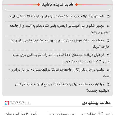
شاید ندیده باشید
آشکارترین اعتراف آمریکا به شکست در برابر ایران؛ ایده خلاقانه خریداریم!
مجتبی شکوری در راهپیمایی اربعین؛ وقتی یک ویدئو به آیینه‌ای از جامعه
تبدیل می‌شود
چگونه به «جنگ هرمز» پایان دهیم؛ به روایت سخنگوی فارسی‌زبان وزارت
خارجه آمریکا
فراخوان دریافت ایده‌های «خلاقانه و نامتعارف» در پنتاگون برای تنبیه
ایران؛ کفگیر ترامپ به ته دیگ خورد!
ترامپ در حال تکرار کارزار فاجعه‌بار آمریکا در افغانستان - این بار در ایران -
است
چرا ترامپ حمله به ایران را متوقف کرد؛ موضع ایران و آمریکا در قبال
«توافق» چیست؟
مطالب پیشنهادی
بازدید آنلاین‌شاپت رو
غصه موهاتو نخور!
وام تا ۳ میلیارد تومان