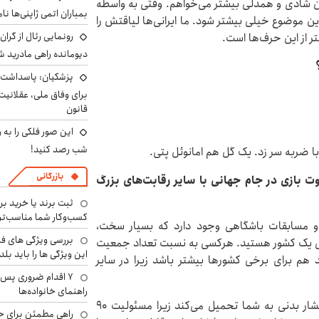
ین شادی و همدلی بیشتر می‌خواهم. وقتی به واسطه
بمباران اتمی ژاپنی‌ها نام
این موضوع خیلی بیشتر شود. ما ایرانی‌ها لیاقتش را
رونمایی رئال از گرا
ر از این حرف‌ها است.
دیومانده راهی مادرید ش
پزشکیان: پاسداشت 
برای وفاق ملی، عقلانیت
قانون
این صور فلکی را به ر
شب رصد کنید!
با ضربه سر زد. یک گل هم امانوئل پتی.
بازرگانی
فاوت بازی در جام جهانی با سایر رقابت‌های بزرگ
ثبت برند یا خرید برن
کسب‌وکار شما مناسب‌ت
 و مسابقات باشگاهی وجود دارد که بسیار سخت،
بررسی ویژگی های فن
ول یک کشور هستید. هرکسی به نسبت تعداد جمعیت
این ویژگی ها را باید بلد
هم برای برخی کشورها بیشتر باشد زیرا در سایر
۷ اقدام ضروری پس 
راهنمای خانواده‌ها
این بار مسئولیت، استرس ذهنی بیشتری را نسبت به فشار بدنی به شما تحمیل می‌کند زیرا مسئولیت ۹۰
راهی مطمئن برای ح