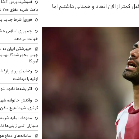
آسوشیتدپرس افشا ک
ل کمتر از الان اتحاد و همدلی داشتیم اما
باعث ضربه مغزی ۷۰۰ نظامی آمریکایی شد
فوری| شرط جدید برا
جمهوری اسلامی هشد
خیانت می‌دهد
خیبرشکن ایران به س
چینی مجهز شد؟/ تهدید 
آمریکا
رضاییان برای بازگش
اولیه را برداشت
اگر پشه‌ها نابود شو
واکنش خانواده شهید 
کوثری: شهدا هیچ تلفن 
مدودف: مایه شرمسا
بمباران اتمی ژاپنی‌ها نام
سامانه‌های دفاع هو