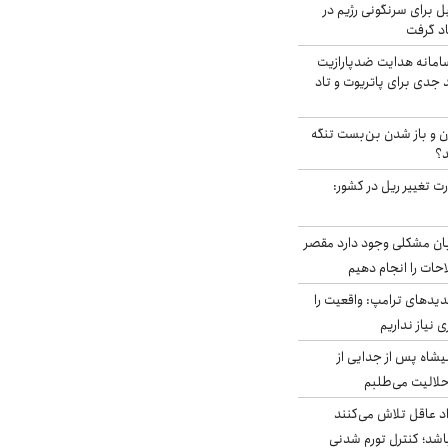
ل برای سرنگونی رژیم در
اد گرفت
امانه هدایت ضدپارازیت
جدی برای پاتریوت و تاد
ران و باز شدن بن‌بست تنگه
د؟
ت تغییر ریل در کشور:
ابان مشکلی وجود دارد مقصر
حات را انجام دهیم
دیدهای ترامپ: واقعیت را
 نیاز نداریم
شاه پس از جدایی از
حلالیت می‌طلبم
د عاقل تلاش می‌کنند
اشد؛ کنترل تورم شدنی