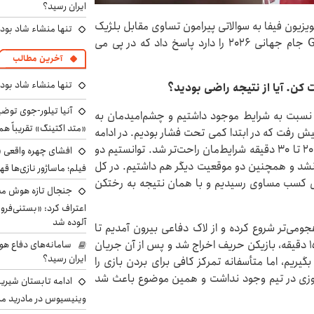
ایران رسید؟
یزیون فیفا به سوالاتی پیرامون تساوی مقابل بلژیک
تنها منشاء شاد بو
و پیش‌بینی‌اش از دیدار با مصر که حکم صعود از گروه G جام جهانی ۲۰۲۶ را دارد پاسخ داد که در پی می
آخرین مطالب
تنها منشاء شاد بو
کن. آیا از نتیجه راضی بودید؟
آنیا تیلور-جوی توضی
 نسبت به شرایط موجود داشتیم و چشم‌امیدمان به
«متد اکتینگ» تقریباً 
 پیش رفت که در ابتدا کمی تحت فشار بودیم. در ادامه
توانستیم خودمان را در زمین نشان دهیم و بعد از حدود ۲۰ تا ۳۰ دقیقه شرایط‌مان راحت‌تر شد. توانستیم دو
افشای چهره واقعی «
 نشد و همچنین دو موقعیت دیگر هم داشتیم. در کل
فیلم؛ ماساژور نازی‌ها قه
عنی کسب مساوی رسیدیم و با همان نتیجه به رختکن
جنجال تازه هوش مصن
اعتراف کرد: «بستنی‌ف
آلوده شد
ومی‌تر شروع کرده و از لاک دفاعی بیرون آمدیم تا
بازی را در وسط زمین کنترل کنیم. اما بعد از حدود ۱۰ تا ۱۵ دقیقه، بازیکن حریف اخراج شد و پس از آن جریان
سامانه‌های دفاع هو
ایران رسید؟
گیریم، اما متأسفانه تمرکز کافی برای بردن بازی را
ودباوری ۱۰۰ درصدی برای پیروزی در تیم وجود نداشت و همین موضوع باعث شد
ادامه تابستان شیرین
وینیسیوس در مادرید م