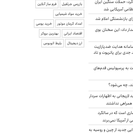
رد: حملات سنگین ایران
بازرسی جرثقیل
فرم ساز آنلاین
خرید مواد شیمیایی
ی بازنشستگی اعلام شد
امداد کرمان موتور
خرید یوسی
ار داد: این سخنان بوی
اقتصاد ایرانی
بهترین بروکر
ارز دیجیتال
بلیط اتوبوس
امانه هدایت ضدپارازیت
جدی برای پاتریوت و تاد
ت به پرسپولیس قدم‌های
ند، چه می‌شود؟
لاریجانی به اظهارات سردار
همراهی نداشتند
ری است که در سالگرد
ی از آمریکا نمی‌برند
ایی جدید از چین و روسیه به