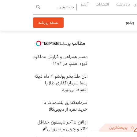
ی
یادداشت
انتشارات
آرشیو
ویدیو
نسخه روزنامه
مطالب پیشنهادی
مسیر همراهی و گزارش عملکرد
گروه اسنپ در ۱۴۰۴
الان طلا بخر پولشو 4 ماه دیگه
بده! سرمایه‌گذاری طلا با
اقساط بی‌بهره
سرمایه‌گذاری بلندمدت با
خرید نقره از دیجی‌کالا
از الان تا آخر تابستون حداقل
پربحث‌ترین
12کیلو چربی میسوزونی🧨