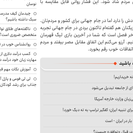
ل مردم شاد شود. این فشار روانی قابل مقایسه با
نوسان
چیدمان کیف مدرسه؛
سبک داشته باشیم؟
ش را دارد اما در جام جهانی برای کشور و مردم‌تان.
کنان هم گفته‌ام تاکنون بردی در جام جهانی تجربه
ناگفته‌های طلاق توا
 آخر فصل است که شما در آخرین بازی لیگ قهرمان
متخصص ضروری است؟
م. آرزو می‌کنم این اتفاق مقابل مصر بیفتد و مردم
روانشناس خوب در ت
 اتفاقات خوب رقم بخورد.
کسب درآمد دلاری از 
مهارت زبان خود درآمد د
 باشید
آموزش نکات مهم قبل 
نه خریداریم!
لی لی فومی و پازل آ
جذاب برای رشد کودکان
ای از جامعه تبدیل می‌شود
بان وزارت خارجه آمریکا
ای تنبیه ایران؛ کفگیر ترامپ به ته دیگ خورد!
بار در ایران - است
ا در قبال «توافق» چیست؟