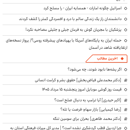
اسرائیل چگونه امارات - همسایه ایران - را مسلح کرد
دانشمندان راز یک زندگی سالم با درد و افسردگی کمتر را کشف کردند
پزشکیان با مجریان گوش به فرمان جبلی و جلیلی مصاحبه نکرد!
حمله ایران به پایگاه‌های آمریکا با پهپادهای پیشرفته روسی؟/ پرواز نسخه‌های
ارتقایافته شاهد در آسمان
آخرین مطالب
اگر پشه‌ها نابود شوند، چه می‌شود؟
[دکتر محمدعلی فیاض‌بخش] حقوق بشر و کرامت انسانی
قیمت روز گوشی موبایل امروز پنجشنبه ۱۵ مرداد ۱۴۰۵
[اکبر حیدری] آیا ترامپ به دنبال صلح است؟
[رضا کیمیایی] بازار سهام؛ فرصت یا تله؟
[دکتر محمد طاهری] بحران برای سومین تنگه
چرا اردبیل قطب گردشگری نشده است؟ | مدیر کل میراث فرهنگی استان به