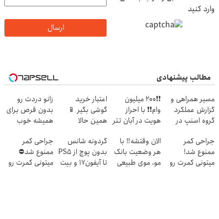
وارد کنید
ارسال
مطالب پیشنهادی
مسیر همراهی و
❗❗200 میلیون
اعتبار خرید
زانو دردت رو
گزارش عملکرد
وام❗❗ با احراز
گوشی بگیر 📱
بدون قرص برای
گروه اسنپ در
هویت در آبان تتر
همین حالا
همیشه خوب
۱۴۰۴
درخواست اعتبار
کن! (قدم اول،
جراحی کمر
الان وقتشه‼️ با
گردونه شانس
جراحی کمر
بده 🎯
پرسش‌نامه)
ممنوع شد!
هر وضعیت بانک
بدون پوچ از PS5
ممنوع شد⛔
میتونی کمرت رو
مو، موی طبیعی
تا آیفون17 و بیت
میتونی کمرت رو
در منزل درمان
بکار!
کوین 🔥
در منزل درمان
کنی!
کنی! 👈🏻
((پرسش‌نامه))
پرسش‌نامه