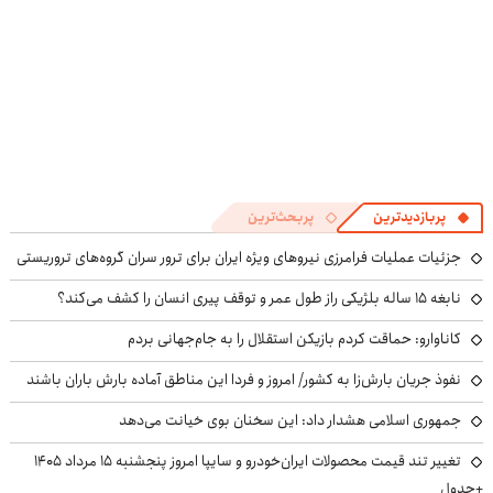
پربازدیدترین
پربحث‌ترین
جزئیات عملیات فرامرزی نیروهای ویژه ایران برای ترور سران گروه‌های تروریستی
نابغه ۱۵ ساله بلژیکی راز طول عمر و توقف پیری انسان را کشف می‌کند؟
کاناوارو: حماقت کردم بازیکن استقلال را به جام‌جهانی بردم
نفوذ جریان بارش‌زا به کشور/ امروز و فردا این مناطق آماده بارش باران باشند
جمهوری اسلامی هشدار داد: این سخنان بوی خیانت می‌دهد
تغییر تند قیمت محصولات ایران‌خودرو و سایپا امروز پنجشنبه ۱۵ مرداد ۱۴۰۵
+جدول