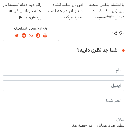
با اعتماد بنفس لبخند
این ژل سفیدکننده
زانو درد دیگه تمومه! در
بزن (ژل سفیدکننده
دندوناتو در حد لمینت
خانه درمانش کن ◀
دندان40%تخفیف)
سفید میکنه
پرسش‌نامه ▶
(40%تخفیف)
۱
۰
شما چه نظری دارید؟
0
/
400
لطفا عدد مقابل را در جعبه متن