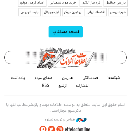
بازرسی جرثقیل
فرم ساز آنلاین
خرید مواد شیمیایی
امداد کرمان موتور
خرید یوسی
اقتصاد ایرانی
بهترین بروکر
ارز دیجیتال
بلیط اتوبوس
نسخه دسکتاپ
شبکه۱۰۰
صدسالگی
هم‌زبان
صدای مردم
یادداشت
انتشارات
آرشیو
RSS
تمام حقوق این سایت متعلق به موسسه اطلاعات بوده و بازنشر مطالب تنها با
ذکر منبع مجاز است.
طراحی و تولید: نستوه