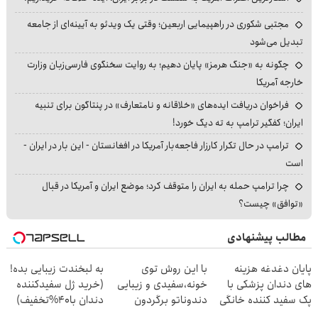
مجتبی شکوری در راهپیمایی اربعین؛ وقتی یک ویدئو به آیینه‌ای از جامعه
تبدیل می‌شود
چگونه به «جنگ هرمز» پایان دهیم؛ به روایت سخنگوی فارسی‌زبان وزارت
خارجه آمریکا
فراخوان دریافت ایده‌های «خلاقانه و نامتعارف» در پنتاگون برای تنبیه
ایران؛ کفگیر ترامپ به ته دیگ خورد!
ترامپ در حال تکرار کارزار فاجعه‌بار آمریکا در افغانستان - این بار در ایران -
است
چرا ترامپ حمله به ایران را متوقف کرد؛ موضع ایران و آمریکا در قبال
«توافق» چیست؟
مطالب پیشنهادی
پایان دغدغه هزینه
با این روش توی
به لبخندت زیبایی بده!
های دندان پزشکی با
خونه،سفیدی و زیبایی
(خرید ژل سفیدکننده
پک سفید کننده خانگی
دندوناتو برگردون
دندان با40%تخفیف)
(40%off)