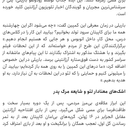
برای مسی زمزمه کنند. این ایده جذاب توسط رودولفو باریلی، یکی از
سرشناس‌ترین مجریان و گویندگان اخبار تلویزیون آرژانتین کلید خورده
است.
باریلی در زمان معرفی این کمپین گفت: «چه می‌شود اگر این چهارشنبه
همه ما برای کاپیتان سرود تولد بخوانیم؟ بیایید این کار را در کلاس‌های
درس، محل کار، داخل اتوبوس و هر جایی که هستیم انجام دهیم.»
برگزارکنندگان این طرح از مردم خواسته‌اند که از این لحظات فیلم
بگیرند و با هشتگ مذکور به اشتراک بگذارند تا این پیام‌های عاشقانه از
سراسر کشور به دست فوق‌ستاره آرژانتینی برسد. باریلی در این خصوص
اضافه کرد: «ما درهای این کمپین را به روی همه باز کرده‌ایم؛ بیایید آن
را میلیونی کنیم و حمایتی را که لئو در این لحظات به آن نیاز دارد، به او
هدیه بدهیم.»
اشک‌های معنادار لئو و شایعه مرگ پدر
این ابراز علاقه‌ی بی‌مرز مردمی، پس از یک دوره بسیار سخت و
طاقت‌فرسا برای مسی شکل می‌گیرد. پس از بازی افتتاحیه آرژانتین
مقابل الجزایر در ۱۶ ژوئن، گریه‌های بی‌امان کاپیتان بعد از به ثمر
رساندن گل اول، تعجب همگان را برانگیخت و او بعد از بازی اعتراف کرد