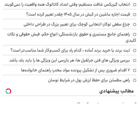
انتخاب گیربکس شافت مستقیم؛ وقتی اعداد کاتالوگ همه واقعیت را نمی‌گویند
قیمت اجاره ماشین در کیش در سال ۱۴۰۵ چقدر تغییر کرده است؟
چراغ سقفی توکار؛ انتخابی کوچک برای تغییر بزرگ در طراحی داخلی
راهنمای جامع مستمری و حقوق بازنشستگی؛ انواع حکم، فیش حقوقی و نکات
کلیدی
ثبت برند یا خرید برند آماده : کدام راه برای کسب‌وکار شما مناسب‌تر است؟
بررسی ویژگی های فنی جرثقیل ها: هر بازرسی این ویژگی ها را باید بلد باشد
۷ اقدام ضروری پس از تشکیل پرونده مواد مخدر؛ راهنمای خانواده‌ها
راهی مطمئن برای حفظ ارزش پول در شرایط نوسان
مطالب پیشنهادی
آهن پرایس، خرید مطمئن آهن آلات
تا 70 درصد تخفیف محصولات جین وست + خرید در 4 قسط
گردونه شانس بدون پوچ از PS5 تا آیفون17 و بیت کوین 🔥