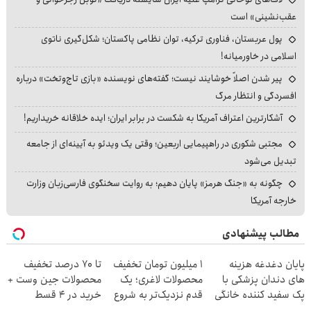
عقب‌نشینی» است
پول عربستان، فناوری ترکیه، توان نظامی پاکستان؛ شکل‌گیری ناتوی
اسلامی در خاورمیانه!
پیر شدن اصلاً خوشایند نیست؛ گفته‌های نویسنده «بازی تاج‌وتخت» درباره
افسردگی و انتظار مرگ
آشکارترین اعتراف آمریکا به شکست در برابر ایران؛ ایده خلاقانه خریداریم!
مجتبی شکوری در راهپیمایی اربعین؛ وقتی یک ویدئو به آیینه‌ای از جامعه
تبدیل می‌شود
چگونه به «جنگ هرمز» پایان دهیم؛ به روایت سخنگوی فارسی‌زبان وزارت
خارجه آمریکا
مطالب پیشنهادی
پایان دغدغه هزینه
۱ میلیون تومان تخفیف
تا 70 درصد تخفیف
های دندان پزشکی با
محصولات لاغری؛ یک
محصولات جین وست +
پک سفید کننده خانگی
قدم نزدیک‌تر به شروع
خرید در 4 قسط
کاهش وزن