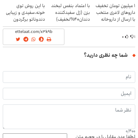
۱ میلیون تومان تخفیف
با اعتماد بنفس لبخند
با این روش توی
داروهای لاغری منتخب
بزن (ژل سفیدکننده
خونه،سفیدی و زیبایی
با ارسال از داروخانه
دندان40%تخفیف)
دندوناتو برگردون
نزدیکت
(40%off)
۰
۱
شما چه نظری دارید؟
0
/
400
لطفا عدد مقابل را در جعبه متن