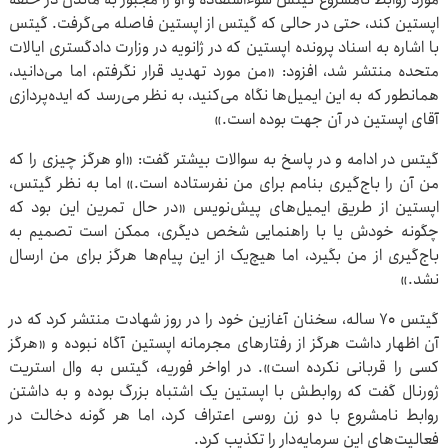
اپستین کند، حتی در حالی که گیتس از اپستین فاصله می‌گرفت. گیتس
با اشاره به اسناد پرونده اپستین که در ژانویه در وزارت دادگستری ایالات
متحده منتشر شد، افزود: «من مورد تهدید قرار نگرفتم، اما می‌دانید،
همانطور که به این ایمیل‌ها نگاه می‌کنید، به نظر می‌رسد که ایده‌پردازی
آقای اپستین در آن جهت بوده است.»
گیتس در ادامه و در پاسخ به سوالات بیشتر گفت: «او هرگز چیزی را که
من آن را باج‌گیری بنامم برای من نفرستاده است.» اما به نظر گیتس،
اپستین از طریق ایمیل‌های پیش‌نویس «در حال تمرین این بود که
چگونه خودش یا با راهنمایی شخص دیگری، ممکن است تصمیم به
باج‌گیری از من بگیرد، اما هیچ‌یک از این پیام‌ها هرگز برای من ارسال
نشد.»
گیتس ۷۰ ساله، سخنان آغازین خود را در روز شهادت منتشر کرد که در
آن اظهار داشت هرگز از رفتارهای مجرمانه اپستین آگاه نبوده و «هرگز
کسی را قربانی نکرده است». در اواخر فوریه، گیتس به وال استریت
ژورنال گفت که روابطش با اپستین یک اشتباه بزرگ بوده و به داشتن
روابط نامشروع با دو زن روسی اعتراف کرد، اما هر گونه دخالت در
فعالیت‌های این سرمایه‌دار را تکذیب کرد.