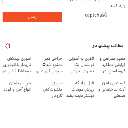
وارد کنید
ارسال
مطالب پیشنهادی
مسیر همراهی و
لاغری به آسونیِ
جراحی کمر
اسپری بیدکش
گزارش عملکرد
نوشیدن یک
ممنوع شد⛔
تارومار با اثرفوری
گروه اسنپ در
دمنوش خوش
میتونی کمرت رو
، محافظ لباس در
۱۴۰۴
طعم
در منزل درمان
مقابل بید
قیمت روز آهن
قبل از اینکه
اسپری
خرید مطمئن
کنی! 👈🏻
آلات ساختمانی و
ریزش موهات
عنکبوت‌‌کش
انواع آهن و فولاد
پرسش‌نامه
صنعتی
بیشتر دیده بشه،
تارومار
اقدام کن‼️
ازبین‌برنده انواع
عنکبوت