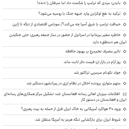
بایدن؛ مردی که ترامپ را شکست داد اما سرطان را «نه»!
ترکیه به نفع اوکراین وارد جبهه جنگ با روسیه می‌شود؟
حماقت ترامپ با شرق آسیا چه می‌کند؟/ سونامی اقتصادی از تنگه تا ژاپن
خاطره سفیر بریتانیا در اسرائیل از حضور در نماز جمعه رهبری؛ حتی جنگیدن
ایران هم «منطق» دارد
تاثیر مصرف تخم‌مرغ بر بهبود حافظه
روز آرام در بازار ارز؛ قیمت دلار ثابت ماند
جواد نکونام سرمربی تراکتور شد
متهم متواری پرونده اخلال در نظام ارزی در پیرانشهر دستگیر شد
اطلاعات میزبان اهالی رسانه افغانستان شد؛ تشکیل مرکز همکاری‌های رسانه‌ای
ایران و افغانستان در دستور کار
ورود ۳۰ هواگرد آمریکایی به خاک ایران قبل از حمله به بیت رهبری؟
شروط ایران برای بازگشایی تنگه هرمز به آمریکا منتقل شد