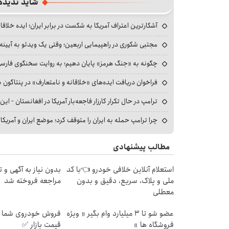
شاید ندیده
آشکارترین اعتراف آمریکا به شکست در برابر ایران؛ ایده خلاقا
مجتبی شکوری در راهپیمایی اربعین؛ وقتی یک ویدئو به آیینه‌
چگونه به «جنگ هرمز» پایان دهیم؛ به روایت سخنگوی فارسی‌ز
فراخوان دریافت ایده‌های «خلاقانه و نامتعارف» در پنتاگون بر
ترامپ در حال تکرار کارزار فاجعه‌بار آمریکا در افغانستان - این 
چرا ترامپ حمله به ایران را متوقف کرد؛ موضع ایران و آمریک
مطالب پیشنهادی
استعلام آنلاین خلافی خودرو 👈با کد
بدون نیاز به آگهی و تن
ملی و پلاک، سریع، دقیق و بدون
مراجعه فروخته شد
معطلی
عضو شو تا 3 میلیارد وام بگیر « ویژه
فروش خودروی شما ب
فروشگاه ها »
قیمت بازار ✅