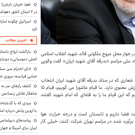
نفوذ جریان بارش‌زا 
در ۲ استان کشور +هواشناسی فردا
اسرائیل چگونه امارا
کرد
آخرین مطالب
بازگشت ارواح باستان 
داری محرم در جوار محل عروج ملکوتی قائد شهید انقلاب اسلامی
اصلی «مومیایی» دوباره
 ملی مراسم «بدرقه آقای شهید ایران» گفت وگویی
ادای احترام سن سبا
جنایی فرانسه؛ مروری جام
عاری که در ستاد بدرقه آقای شهید ایران انتخاب
کشف رازهای سر به مه
شد؛ یعنی شعار قیام، بخشی از تفکر اسلامی ما است و ارزش معنوی دارد. ما قیام عاشورا می گوییم، قیام ۱۵
شاهکار نقاش رنسانس ب
 بر این باوریم که این قیام ما را به قله‌ای که امام شهید گفتند
مردی که با گذشته‌ا
با اروین ولش درباره اعت
یت فضا داریم و تابستان است و درجه حرارت هوا
پیامدهای دیپلماسی 
ن ۱۵ میلیون جمعیتی که برآورد شده در مراسم تهران شرکت کنند، خیلی کار
ایران برای آمریکا و جهان