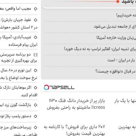
 باشید
عجیب اما واقعی؛ مغ
نه خریداریم!
نفوذ جریان بارش‌زا 
ای از جامعه تبدیل می‌شود
در ۲ استان کشور +هواشناسی فردا
غریب‌آبادی: آمریکا 
بان وزارت خارجه آمریکا
ایران پیام فرستاده
ای تنبیه ایران؛ کفگیر ترامپ به ته دیگ خورد!
دو برنامه سرپرستی 
بار در ایران - است
برای بهره‌گیری از تجربه
این تور
ا در قبال «توافق» چیست؟
نرخ سوخت اوضاع را بحرا
اگر موهایتان نازک ش
اقدام کنید
ها با یک بار
بازار پر از خریدار دانگ فنگ h30
بازگشت گوزن زرد ایر
cross!! ماشینتو به راحتی بفروش
دستور پلمب پلاژ توس
ه بهترین
207 داری برای فروش؟ با کارنامه به
زیرساخت‌های مرز چی
بهترین قیمت بفروش!
طراحی می‌شود