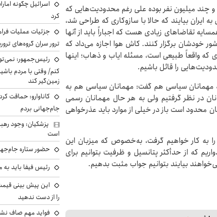
اسرائیل چگونه امارا
 چند میلیون نفر بوده علی رغم محدودیت‌هایی که
کرد
 به ایران بیایند که حالا با سازوکاری که طراحی شد،
جزئیات عملیات فرامر
سایه تقاضاهای زیادی هست که اجباراً باید از آنها
ور خودشان برگزار کنند. کاش هوا اجازه می‌داد که
ترور سران گروه‌های ترو
ی که واقعاً طبیعی است، مسئله ایاب و ذهاب؛ اینها
رئیس‌جمهور: نمی‌تو
ودیت‌هایی را قائل باشیم.
کنم/ وقتی با مردم باشیم
زمین‌گیر کند
ره مهمانان سیاسی هم گفت: مهمانان سیاسی هم به
کاناوارو: حماقت کردم
ن در نظر گرفتیم ولی به هر حال مهمانان رسمی
جام‌جهانی بردم
ان محدود است باز در خیلی از موارد باید عذرخواهی
پزشکیان: وجود رهبر
است
را به کار خواهیم گرفت، به‌خصوص که میزبان این
حضور ستاره جام‌جها
ریم که از حدأکثر پتانسیل و ظرفیت بتوانیم برای
ی‌خواهند بیایند بتوانیم جواب مثبت بدهیم.
رئیس فیفا باید به 
را از دست ندهید
فواید مهم صاف نشس