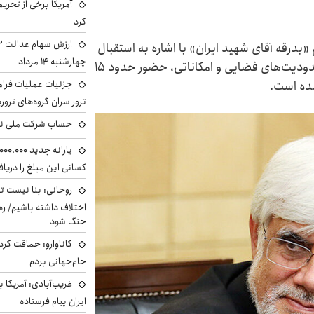
آمریکا برخی از تحریم
کرد
درقه آقای شهید ایران» با اشاره به استقبال
چهارشنبه ۱۴ مرداد
گسترده مردمی از آیین تشییع، گفت: با وجود محدودیت‌های فضایی و امکاناتی، حضور حدود ۱۵
شده است.
جزئیات عملیات فرامر
ترور سران گروه‌های ترو
حساب‌ شرکت ملی نف
کسانی این مبلغ را دریا
روحانی: بنا نیست ت
اختلاف داشته باشیم/ ره
جنگ شود
کاناوارو: حماقت کردم
جام‌جهانی بردم
غریب‌آبادی: آمریکا 
ایران پیام فرستاده