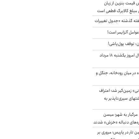
ش قیمت بنزین از زبان
مبلغ کالابرگ قطعی است
هفته گذشته +جدول تغییرات
وامل آلزایمر است!
ان: توقف پول‌پاشی!
قیمت ارزهای دیجیتال امروز یکشنبه ۱۸ مرداد
ده در میان رودخانه، جنگل و
ی» زمین‌گیر شد؛ اعتراف
شتهای سیری‌ناپذیر به
رگبار به شهر؛ میسن
اره‌های دنباله «خزش» شدند
نین تار در پاریس؛ مروری بر