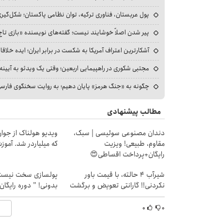
پول عربستان، فناوری ترکیه، توان نظامی پاکستان؛ شکل‌گیری
پیر شدن اصلاً خوشایند نیست؛ گفته‌های نویسنده «بازی تاج
آشکارترین اعتراف آمریکا به شکست در برابر ایران؛ ایده خلاقا
مجتبی شکوری در راهپیمایی اربعین؛ وقتی یک ویدئو به آیینه‌
چگونه به «جنگ هرمز» پایان دهیم؛ به روایت سخنگوی فارسی‌ز
مطالب پیشنهادی
دندان مصنوعی سوئیسی | سبک،
ویدیو هولناک از جوا
مقاوم، طبیعی! ویزیت
که میلیاردر شد. آموز
رایگان+پرداخت اقساطی😍
شیر‌آب ۴ حالته، با قیمت باور
پولسازی سخت نیست 
نکردنی!! گارانتی تعویض و برگشت
بدونی! " دوره رایگان
۰
۰