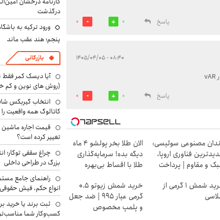
کارنامه درخشان امین‌ال
درگذشت
پاسخ
0
0
ورود ترکیه به باشگا
پنجم؛ هند عقب ماند
بازرگانی
۰۸:۴۰ - ۱۴۰۵/۰۴/۰۵
آیا دیسک کمر فقط ب
v
(روش های نوین و کم خ
پاسخ
0
0
انتخاب گیربکس شاف
کاتالوگ همه واقعیت را 
تغییر کرده است؟
دان مصنوعی سوئیسی:
الان طلا بخر پولشو 4 ماه
چراغ سقفی توکار؛ ان
یدترین فناوری اروپا،
دیگه بده! سرمایه‌گذاری
بزرگ در طراحی داخلی
ک و مقاوم | پرداخت
طلا با اقساط بی‌بهره
سطی
راهنمای جامع مستم
خرید شمش 1 گرمی از
خرید شمش زیوتو ۰.۵
انواع حکم، فیش حقوقی 
اسی
گرمی عیار ۹۹۵ | ضد جعل
ثبت برند یا خرید برن
و پلمپ مخصوص
کسب‌وکار شما مناسب‌ت