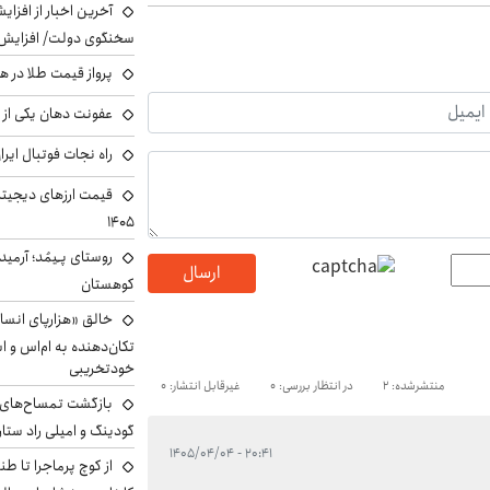
آخرین اخبار از افزای
سخنگوی دولت/ افزایش 
پرواز قیمت طلا در 
عفونت دهان یکی از ع
راه نجات فوتبال ایر
۱۴۰۵
روستای پـِیمُد؛ آرمی
ارسال
کوهستان
خالق «هزارپای انسان
تکان‌دهنده به ام‌اس و ا
خودتخریبی
منتشرشده: 2
در انتظار بررسی: 0
غیرقابل انتشار: 0
بازگشت تمساح‌های م
گودینگ و امیلی راد ست
۲۰:۴۱ - ۱۴۰۵/۰۴/۰۴
از کوچ‌ پرماجرا تا ط