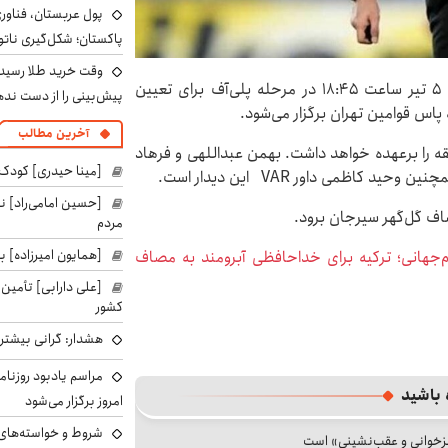
پول عربستان، فناوری
پاکستان؛ شکل‌گیری ناتو
وقت خرید طلا رسیده
دیدار تیم‌های پرسپولیس و چادرملو اردکان روز جمعه ۵ تیر ساعت ۱۸:۴۵ در مرحله پلی‌آف برای تعیین
پیش‌بینی را از دست نده
 پاس قوامین تهران برگزار می‌شود.
آخرین مطالب
بقه را برعهده خواهد داشت. بهمن عبداللهی و فرهاد
[مینا حیدری] کودک‌
اظمی داور VAR این دیدار است.
[حسین امامی‌راد] ن
اف گل‌گهر سیرجان برود.
مردم
[همایون امیرزاده] بر
‌جهانی؛ ترکیه برای خداحافظی آبرومند به مصاف
[علی دارابی] تأمین
کشور
هشدار: گرانی بیشتر 
مراسم یادبود روزنام
 باشید
امروز برگزار می‌شود
شروط و خواسته‌های 
جزخوانی و عقب‌نشینی» است