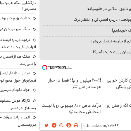
بازگشایی تنگه هرمز؛ تواف
دسترس!
 ناتوی اسلامی در خاورمیانه!
جنایت رژیم صهیونیست
‌وتخت» درباره افسردگی و انتظار مرگ
بانک شیر نوزادان در
نه خریداریم!
تردید درباره آینده 
ای از جامعه تبدیل می‌شود
افزایش قیمت نفت شد
بان وزارت خارجه آمریکا
سنگ هم از آسمان ببار
را نمی‌زنند
دیدار استاندار اردبی
ن کارتن خوابی
❗❗200 میلیون وام❗❗ فقط با احراز
آذربایجان حول محور تو
ش رایگان
هویت در آبان تتر
جواد نکونام سرمربی 
کارگاه هوش مصنوعی و
اگه راهش رو
درآمد ماهی 800 میلیونی رویا نیست!
رسانه‌ای در دشتی
 "
امتحانش مجانیه😉
در رفسنجان