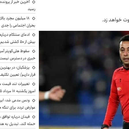
آخرین خبر از پرونده
رسید
وت خواهد زد.
بحران اجتماعی را جدی 
ادعای سنتکام درباره
بیش از ۵۰ کشتی شدیم!
سقوط هلی‌کوپتر آمر
خبری در دسترس نیست
پزشکیان‌: در بهترین
قرار داریم/ تعیین تکل
تغییرات تند قیمت مح
امروز یکشنبه ۱۸ مرداد ۱۴۰۵ +جدول
ونس مدعی شد: ایران 
عوارض تردد برای تنگه ه
فیدان درباره توافق 
حمله کند، تبدیل به هد