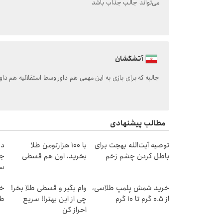
می‌تواند جالب جذاب باشد
آتشگشان
جالبه‌ که برای بازی به این مهمی هم داور وسط استقلالیه هم داور AR
مطالب پیشنهادی
توصیه آیت‌الله بهجت برای
با ۱۰۰ هزارتومن طلا
دن
باطل کردن چشم زخم
بخرید، اون هم قسطی
جد
سب
ق
خرید شمش پلمپ طلاسی،
وام بگیر و قسطی طلا بخر!
از ۰.۵ گرم تا ۱۰ گرم
چی از این بهتر!! سریع
طل
احراز کن