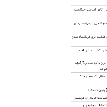
یارد ریال کالای اساسی احتکارشده
ر تقوایی در موزه هنرهای
۳ مگاواتی ظرفیت برق کرمانشاه بدون
ان کشید: با این افراد
یران و کره شمالی؟/ آنچه
خواهد!
رسناکی که بعد از جنگ
 پایان «محک»
سیاست هزینه‌زای عربستان
انتخابات میشیگان و