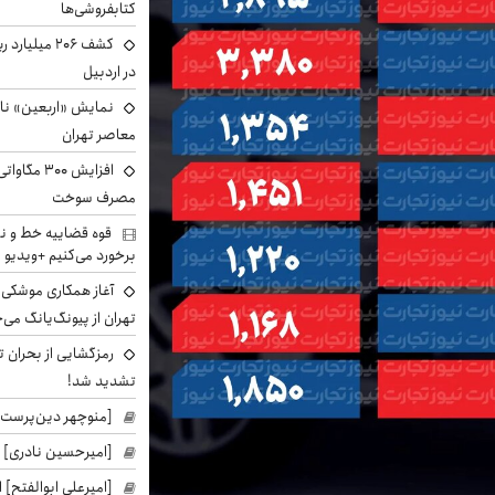
کتابفروشی‌ها
کشف ۲۰۶ میل
در اردبیل
نمایش «اربعین» ناص
معاصر تهران
افزایش ۰۰
مصرف سوخت
قوه قضاییه خط و نش
برخورد می‌کنیم +ویدیو
آغاز همکاری موشکی ا
تهران از پیونگ‌یانگ می‌
رمزگشایی از بحران ت
تشدید شد!
[منوچهر دین‌پرست]
[امیرحسین نادری] 
[امیرعلی ابوالفتح] 