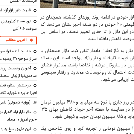
فرستادند +عکس
قیمت دلار بازار آزاد امروز شنب
یطی اعلام شد که بازار خودرو در ادامه روند روزهای گذشته، همچنان در
فاز رکود و انتظار قرار دارد. با این حال، بررسی تغییرات قیمتی ۲۰ خودرو در دو هفته اخیر نشان می‌دهد که
سوخت ۹.۶ تُنی
 این بازار را تا حدی تغییر دهند. بر اساس این
آخرین مطالب
ازار به فاز تعادل پایدار تلقی کرد. بازار همچنان با
هند جنگنده فرانسوی ر
قیمت کارخانه و بازار آزاد مواجه است. این مساله
سراغ سوخو-30 روسیه می‌رود
ین در سازوکار عرضه و تقاضا باشد، متاثر از فضای
آخرین وضعیت پروند
‌مدت احتمال تداوم نوسانات محدود و رفتار سینوسی
ساعدی‌نیا از زبان سخنگ
 ارزیابی می‌شود.
درخشش ستاره فیلم ف
افیرا جایزه «لئوپارد کلاب
ری‌را طی ۲ هفته گذشته ۲۳۷ میلیون تومان ارزان شد تا در روز جاری با نرخ سه میلیارد و ۳۸۰ میلیون تومان
[روزبه کردونی] نامی
معامله شود. از سوی دیگر، پژو ۲۰۷ دنده‌ای (هیدرولیک) در مقایسه با هفته آخر خرداد کاهش بهای ۱۳۵
دلار بازا
فروش شود.
+نرخ امروز ۱۷ مرداد
شاهین GL در فاصله ۲ هفته گذشته کاهش بهای ۱۱۴ میلیون تومانی را تجربه کرد و روی شاخص یک
این داروی تلخ چاره