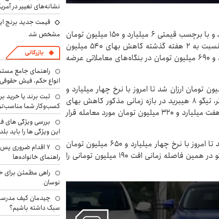
نشانه‌های تغییر در آمریک
قیمت جدید برنج ایر
لوکانو L۷ در ۲ هفته گذشته ۵۶۰ میلیون تومان ارزان شد و با برچسب قیمتی ۶ میلیارد و ۱۵۰ میلیون تومان
مشخص شد
به معاملات روز جاری رسید. از سوی دیگر، اکستریم TX نسبت به ۲ هفته گذشته کاهش بهای ۵۴۰ میلیون
بازرگانی
تومانی را پشت سر گذاشت تا امروز با نرخ هشت میلیارد و ۶۹۰ میلیون تومان در بنگاه‌های معاملاتی عرضه
راهنمای جامع مستم
انواع حکم، فیش حقوقی 
 الیت (۷ نفره) نسبت به ۱۴ روز گذشته ۴۲۰ میلیون تومان ارزان شد تا امروز با نرخ چهار میلیارد و
ثبت برند یا خرید برن
۸۸۰ میلیون تومان در بازار آزاد عرضه شود. از طرف دیگر، تیگو ۸ هیبرید در بازه زمانی مذکور کاهش بهای
کسب‌وکار شما مناسب‌ت
۳۳۰ میلیون تومانی را تجربه کرد تا در روز جاری با نرخ هفت میلیارد و ۳۲۰ میلیون تومان مورد معامله قرار
بررسی ویژگی های فن
این ویژگی ها را باید بلد
هایما ۸S در ۲ هفته گذشته ۲۶۰ میلیون تومان ارزان شد تا امروز با نرخ چهار میلیارد و ۶۵۰ میلیون تومان
۷ اقدام ضروری پس 
مورد توجه فعالان بازار قرار گیرد. از سوی دیگر، لاماری اکو در همین فاصله زمانی افت ۱۹۰ میلیون تومانی را
راهنمای خانواده‌ها
راهی مطمئن برای ح
نوسان
چیدمان کیف مدرسه؛
سبک داشته باشیم؟