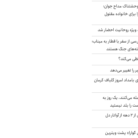
وحشتناک مداح جوان؛
 برای خانواده مقتول
ه ویژه روحانیت احضار شد
سی از سفر با قطار به میناب؛
شته‌های جنگ هستند
ی می‌کند؟
را تغییر می‌دهد
 ۴.۶ ریشتری بامداد امروز گلباف کرمان
له می‌کنند، یک روز به
ت را بلد نیستید
آیا جیمز کامرون پس از ۲ دهه از آواتار دل
گوارا» پشت ویترین