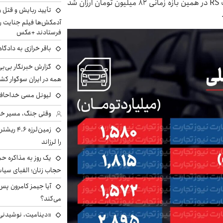
میلیارد و ۸۵۰ میلیون تومان ایستاد. از طرف دیگر، کوییک RS در همین بازه زمانی ۸۲ میلیون تومان ارزان شد
تأیید ربایش و قتل 
آدمکش‌ها فیلم جنایت را
فرستادند +عکس
باقر خرازی به دادگا
گزارش خبرنگار بی‌بی‌
همه در ایران سوگوار ک
لیونل مسی خداحافظ
وقتی جنگ، مسیر خبر 
زمین‌لرزه
را لرزاند
یک روز به مذاکره حم
حجاب زنان؛ الفبای سیاس
می‌کند؟
«دینامیت، نوشیدنی 