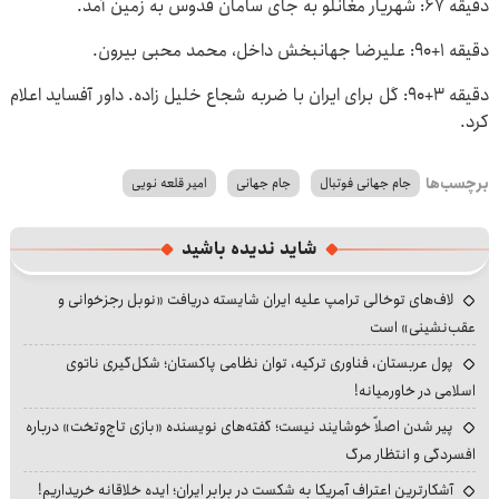
دقیقه ۶۷: شهریار مغانلو به جای سامان قدوس به زمین آمد.
دقیقه ۱+۹۰: علیرضا جهانبخش داخل، محمد محبی بیرون.
دقیقه ۳+۹۰: گل برای ایران با ضربه شجاع خلیل زاده. داور آفساید اعلام
کرد.
برچسب‌ها
جام جهانی فوتبال
جام جهانی
امیر قلعه نویی
شاید ندیده باشید
لاف‌های توخالی ترامپ علیه ایران شایسته دریافت «نوبل رجزخوانی و
عقب‌نشینی» است
پول عربستان، فناوری ترکیه، توان نظامی پاکستان؛ شکل‌گیری ناتوی
اسلامی در خاورمیانه!
پیر شدن اصلاً خوشایند نیست؛ گفته‌های نویسنده «بازی تاج‌وتخت» درباره
افسردگی و انتظار مرگ
آشکارترین اعتراف آمریکا به شکست در برابر ایران؛ ایده خلاقانه خریداریم!