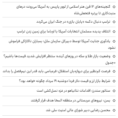
گنجینه‌های ۱۲ قرن هنر اسلامی از لوور پاریس به آمریکا می‌روند؛ درهای
منبت‌کاری تا پرتره فتحعلی‌شاه
ترامپ دنبال دکمه «پایان بازی» در جنگ ایران می‌گردد
ائتلاف پدیده مسلمان انتخابات آمریکا با اوباما برای زمین زدن ترامپ
یادآوری جنایت آمریکا توسط دبیرکل سازمان ملل؛ بمباران ناکازاکی فراموش
نشود
وضعیت بازار طلا و سکه در روزهای آینده؛ منتظر افزایش شدید قیمت‌ها باشیم؟
+جدول
فرصت کم‌نظیر برای دروازه‌بان استقلال؛ فرعباسی باید قدر این نیم‌فصل را بداند
شرایط بازار ارز و قیمت دلار فردا دوشنبه ۱۹ مرداد چگونه خواهد بود؟
سناتور سندرز: اقدامات نتانیاهو در غزه نسل‌کشی است
یمن: نیروهای عربستانی در منطقه المخا هدف قرار گرفتند
محسن رضایی دبیر شورای عالی امنیت ملی شد