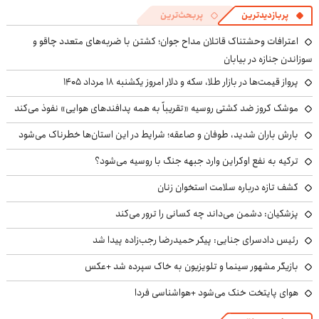
پربازدیدترین
پربحث‌ترین
اعترافات وحشتناک قاتلان مداح جوان؛ کشتن با ضربه‌های متعدد چاقو و
سوزاندن جنازه در بیابان
پرواز قیمت‌ها در بازار طلا، سکه و دلار امروز یکشنبه ۱۸ مرداد ۱۴۰۵
موشک کروز ضد کشتی روسیه «تقریباً به همه پدافندهای هوایی» نفوذ می‌کند
بارش باران شدید، طوفان و صاعقه؛ شرایط در این استان‌ها خطرناک می‌شود
ترکیه به نفع اوکراین وارد جبهه جنگ با روسیه می‌شود؟
کشف تازه درباره سلامت استخوان زنان
پزشکیان: دشمن می‌داند چه کسانی را ترور می‌کند
رئیس دادسرای جنایی: پیکر حمیدرضا رجب‌زاده پیدا شد
بازیگر مشهور سینما و تلویزیون به خاک سپرده شد +عکس
هوای پایتخت خنک می‌شود +هواشناسی فردا