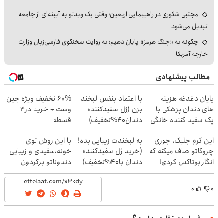
مجتبی شکوری در راهپیمایی اربعین؛ وقتی یک ویدئو به آیینه‌ای از جامعه
تبدیل می‌شود
چگونه به «جنگ هرمز» پایان دهیم؛ به روایت سخنگوی فارسی‌زبان وزارت
خارجه آمریکا
مطالب پیشنهادی
پایان دغدغه هزینه
با اعتماد بنفس لبخند
60% تخفیف ویژه جین
های دندان پزشکی با
بزن (ژل سفیدکننده
وست + خرید در4
پک سفید کننده خانگی
دندان40%تخفیف)
قسطه
این کرم جلبک، جوری
به لبخندت زیبایی بده!
با این روش توی
چروکاتو صاف میکنه که
(خرید ژل سفیدکننده
خونه،سفیدی و زیبایی
انگار بوتاکس کردی!
دندان با40%تخفیف)
دندوناتو برگردون
(تخفیف ویژه)
(40%off)
۰
۰