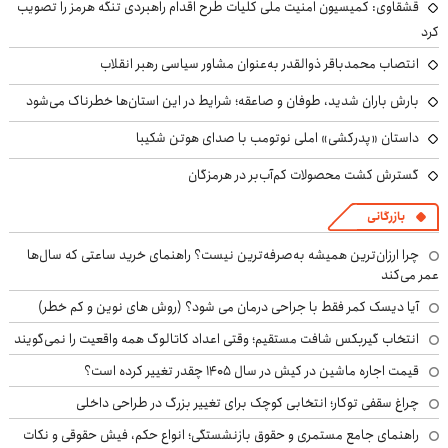
قشقاوی: کمیسیون امنیت ملی کلیات طرح اقدام راهبردی تنگه هرمز را تصویب
کرد
انتصاب محمدباقر ذوالقدر به‌عنوان مشاور سیاسی رهبر انقلاب
بارش باران شدید، طوفان و صاعقه؛ شرایط در این استان‌ها خطرناک می‌شود
داستان «پدرکشی» املی نوتومب با صدای هوتن شکیبا
گسترش کشت محصولات کم‌آب‌بر در هرمزگان
بازرگانی
چرا ارزان‌ترین همیشه به‌صرفه‌ترین نیست؟ راهنمای خرید ساعتی که سال‌ها
عمر می‌کند
آیا دیسک کمر فقط با جراحی درمان می شود؟ (روش های نوین و کم خطر)
انتخاب گیربکس شافت مستقیم؛ وقتی اعداد کاتالوگ همه واقعیت را نمی‌گویند
قیمت اجاره ماشین در کیش در سال ۱۴۰۵ چقدر تغییر کرده است؟
چراغ سقفی توکار؛ انتخابی کوچک برای تغییر بزرگ در طراحی داخلی
راهنمای جامع مستمری و حقوق بازنشستگی؛ انواع حکم، فیش حقوقی و نکات