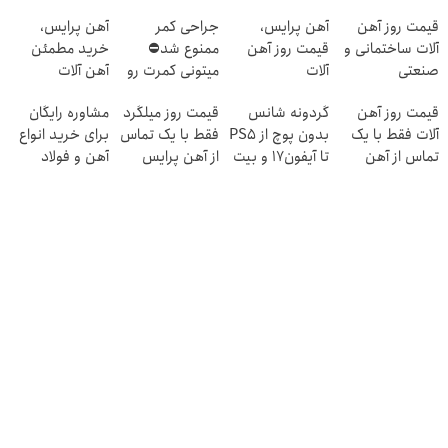
قیمت روز آهن
آهن پرایس،
جراحی کمر
آهن پرایس،
آلات ساختمانی و
قیمت روز آهن
ممنوع شد⛔
خرید مطمئن
صنعتی
آلات
میتونی کمرت رو
آهن آلات
در منزل درمان
قیمت روز آهن
گردونه شانس
قیمت روز میلگرد
مشاوره رایگان
کنی! 👈🏻
آلات فقط با یک
بدون پوچ از PS5
فقط با یک تماس
برای خرید انواع
پرسش‌نامه
تماس از آهن
تا آیفون17 و بیت
از آهن پرایس
آهن و فولاد
پرایس
کوین 🔥