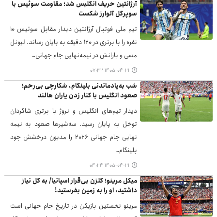
آرژانتین حریف انگلیس شد؛ مقاومت سوئیس با
سوپرگل آلوارز شکست
تیم ملی فوتبال آرژانتین دیدار مقابل سوئیس ۱۰
نفره را با برتری در ۱۲۰ دقیقه به پایان رساند. لیونل
مسی و یارانش در نیمه‌نهایی جام جهانی…
۱۴۰۵-۰۴-۲۱ ۰۷:۳۲
شب به‌یادماندنی بلینگام، شکارچی بی‌رحم؛
صعود انگلیس با کنار زدن یاران هالند
دیدار تیم‌های انگلیس و نروژ با برتری شاگردان
توخل به پایان رسید. سه‌شیرها صعود به نیمه
نهایی جام جهانی ۲۰۲۶ را مدیون درخشش جود
بلینگام…
۱۴۰۵-۰۴-۲۱ ۰۴:۲۴
میکل مرینو؛ گلزن بی‌قرار اسپانیا/ به گل نیاز
داشتید، او را به زمین بفرستید!
مرینو نخستین بازیکن در تاریخ جام جهانی است