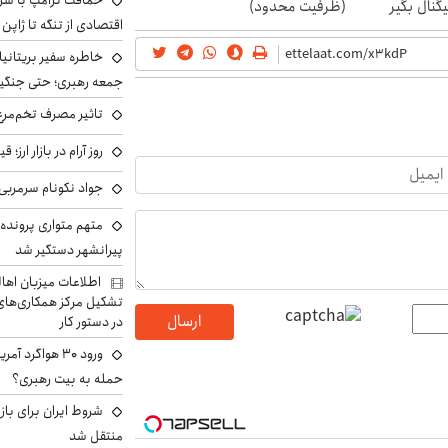
حماقت ترامپ با شرق
گنال بگیر
(ظرفیت محدود)
اقتصادی از تنگه تا ژاپن
خاطره سفیر بریتانیا 
جمعه رهبری؛ حتی جنگید
تاثیر مصرف تخم‌مرغ
روز آرام در بازار ارز؛
جواد نکونام سرمربی 
متهم متواری پرونده ا
پیرانشهر دستگیر شد
اطلاعات میزبان اها
تشکیل مرکز همکاری‌های ر
ارسال
در دستور کار
ورود ۳۰ هواگرد
حمله به بیت رهبری؟
شروط ایران برای باز
منتقل شد