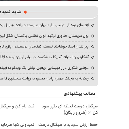
Mute
Settings
PIP
Enter
Download
fullscreen
شاید ندیده
لاف‌های توخالی ترامپ علیه ایران شایسته دریافت «نوبل ر
پول عربستان، فناوری ترکیه، توان نظامی پاکستان؛ شکل‌گیری
پیر شدن اصلاً خوشایند نیست؛ گفته‌های نویسنده «بازی تاج
آشکارترین اعتراف آمریکا به شکست در برابر ایران؛ ایده خلاقا
مجتبی شکوری در راهپیمایی اربعین؛ وقتی یک ویدئو به آیینه‌
چگونه به «جنگ هرمز» پایان دهیم؛ به روایت سخنگوی فارسی‌ز
مطالب پیشنهادی
سیگنال درست لحظه ای بگیر سود
ثبت نام کن و سیگنال 
کن ✅ (شروع رایگان)
حفظ ارزش سرمایه با سیگنال درست
نمیدونی کجا سرمایه 