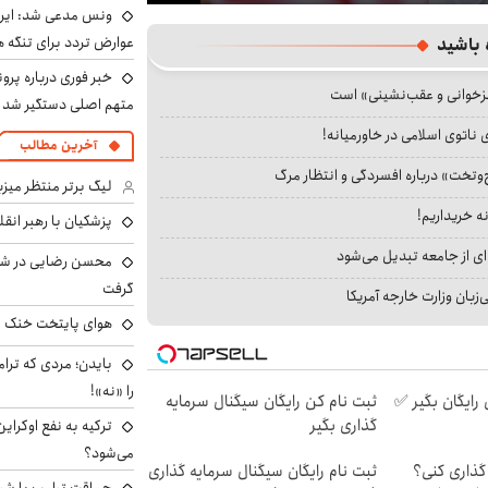
Play
ونس مدعی شد: ایران 
عوارض تردد برای تنگه ه
 باشید
خبر فوری درباره پرو
جزخوانی و عقب‌نشینی» است
متهم اصلی دستگیر شد
 ناتوی اسلامی در خاورمیانه!
آخرین مطالب
‌وتخت» درباره افسردگی و انتظار مرگ
لیگ برتر منتظر میزب
نه خریداریم!
پزشکیان با رهبر انقل
ای از جامعه تبدیل می‌شود
محسن رضایی در شور
گرفت
بان وزارت خارجه آمریکا
هوای پایتخت خنک م
بایدن؛ مردی که ترا
را «نه»!
رایگان بگیر ✅
ثبت نام کن رایگان سیگنال سرمایه
گذاری بگیر
ترکیه به نفع اوکرای
می‌شود؟
گذاری کنی؟
ثبت نام رایگان سیگنال سرمایه گذاری