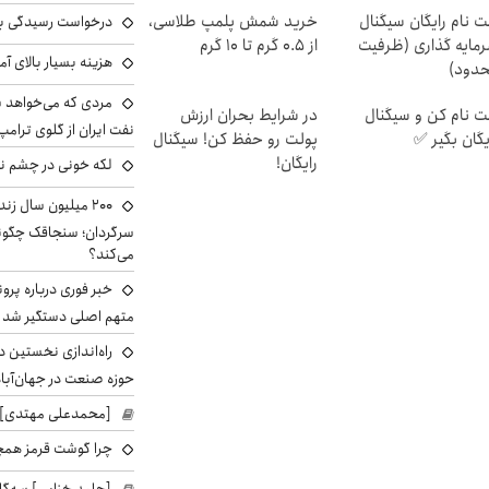
ت نام رایگان سیگنال
خرید شمش پلمپ طلاسی،
درخواست رسیدگی به 
مایه گذاری (ظرفیت
از ۰.۵ گرم تا ۱۰ گرم
هزینه بسیار بالای آ
دود)
مردی که می‌خواهد 
ت نام کن و سیگنال
در شرایط بحران ارزش
نفت ایران از گلوی ترامپ
یگان بگیر ✅
پولت رو حفظ کن! سیگنال
رایگان!
لکه خونی در چشم نگ
۲۰۰ میلیون سال ز
می‌کند؟
خبر فوری درباره پرو
متهم اصلی دستگیر شد
راه‌اندازی نخستین 
حوزه صنعت در جهان‌آباد
[محمدعلی مهتدی] با
چرا گوشت قرمز همچ