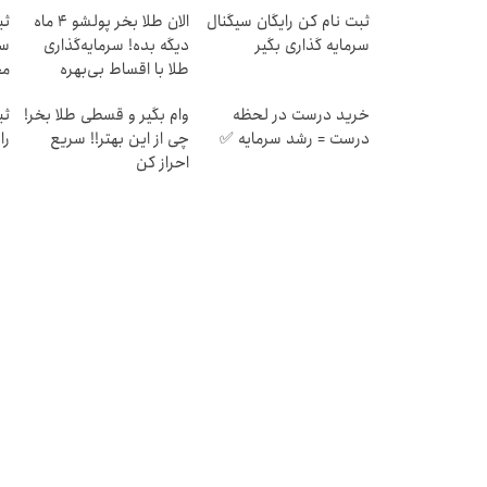
ثبت نام کن رایگان سیگنال
الان طلا بخر پولشو 4 ماه
ثب
سرمایه گذاری بگیر
دیگه بده! سرمایه‌گذاری
سر
طلا با اقساط بی‌بهره
مح
خرید درست در لحظه
وام بگیر و قسطی طلا بخر!
ثب
درست = رشد سرمایه ✅
چی از این بهتر!! سریع
را
احراز کن