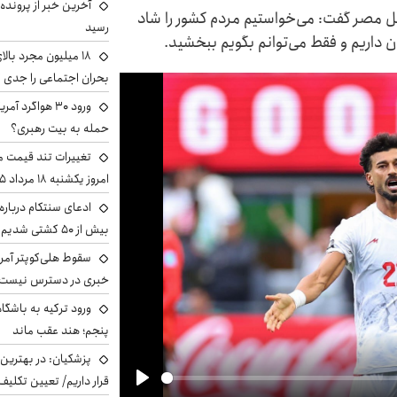
آخرین خبر از پرونده
بل مصر گفت: می‌خواستیم مردم کشور را شاد
رسید
 داریم و فقط می‌توانم بگویم ببخشید.
بحران اجتماعی را جدی 
ورود ۳۰ هواگرد
حمله به بیت رهبری؟
تغییرات تند قیمت مح
امروز یکشنبه ۱۸ مرداد ۱۴۰۵ +جدول
ادعای سنتکام درباره
بیش از ۵۰ کشتی شدیم!
سقوط هلی‌کوپتر آمر
خبری در دسترس نیست
ورود ترکیه به باشگا
پنجم؛ هند عقب ماند
پزشکیان‌: در بهترین
قرار داریم/ تعیین تکل