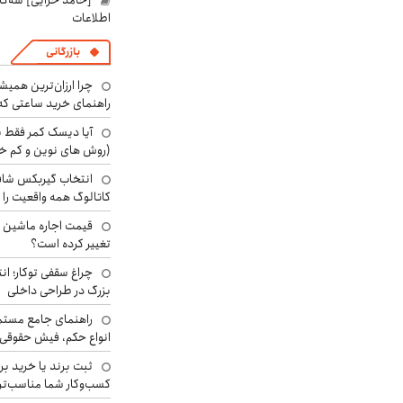
[حامد خزایی] سه‌گا
اطلاعات
بازرگانی
چرا ارزان‌ترین همی
راهنمای خرید ساعتی که 
آیا دیسک کمر فقط ب
(روش های نوین و کم خ
انتخاب گیربکس شاف
کاتالوگ همه واقعیت را 
تغییر کرده است؟
چراغ سقفی توکار؛ ان
بزرگ در طراحی داخلی
راهنمای جامع مستم
انواع حکم، فیش حقوقی 
ثبت برند یا خرید برن
کسب‌وکار شما مناسب‌ت