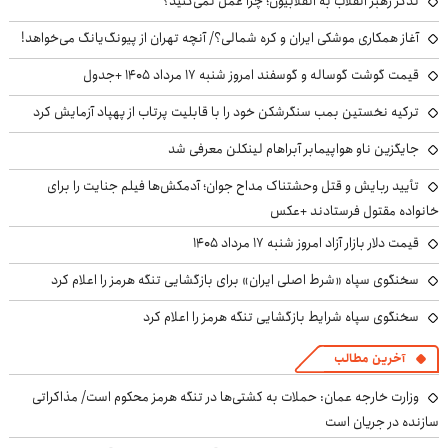
تذکر رهبر انقلاب به انقلابیون؛ چرا عمل نمی‌کنید؟
آغاز همکاری موشکی ایران و کره شمالی؟/ آنچه تهران از پیونگ‌یانگ می‌خواهد!
قیمت گوشت گوساله و گوسفند امروز شنبه ۱۷ مرداد ۱۴۰۵ +جدول
ترکیه نخستین بمب سنگرشکن خود را با قابلیت پرتاب از پهپاد آزمایش کرد
جایگزین ناو هواپیمابر آبراهام لینکلن معرفی شد
تأیید ربایش و قتل وحشتناک مداح جوان؛ آدمکش‌ها فیلم جنایت را برای
خانواده مقتول فرستادند +عکس
قیمت دلار بازار آزاد امروز شنبه ۱۷ مرداد ۱۴۰۵
سخنگوی سپاه «شرط اصلی ایران» برای بازگشایی تنگه هرمز را اعلام کرد
سخنگوی سپاه شرایط بازگشایی تنگه هرمز را اعلام کرد
آخرین مطالب
وزارت خارجه عمان: حملات به کشتی‌ها در تنگه هرمز محکوم است/ مذاکراتی
سازنده در جریان است