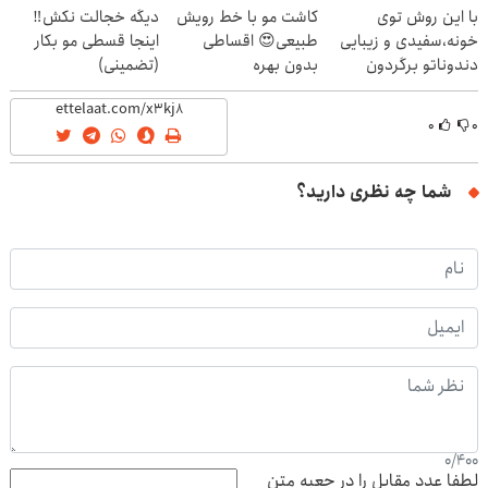
با این روش توی
کاشت مو با خط رویش
دیگه خجالت نکش‼️
خونه،سفیدی و زیبایی
طبیعی😍 اقساطی
اینجا قسطی مو بکار
دندوناتو برگردون
بدون بهره
(تضمینی)
(40%off)
۰
۰
شما چه نظری دارید؟
0
/
400
لطفا عدد مقابل را در جعبه متن