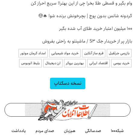
وام بگیر و قسطی طلا بخر! چی از این بهتر!! سریع احراز کن
گردونه شانس بدون پوچ | بچرخونش برنده شو! 🔥😍
100 میلیون اعتبار خرید طلای آب شده بگیر
بازار پر از خریدار جک S3 / ماشینتو به راحتی بفروش
بازرسی جرثقیل
فرم ساز آنلاین
خرید مواد شیمیایی
امداد کرمان موتور
خرید یوسی
اقتصاد ایرانی
بهترین بروکر
ارز دیجیتال
بلیط اتوبوس
نسخه دسکتاپ
شبکه۱۰۰
صدسالگی
هم‌زبان
صدای مردم
یادداشت