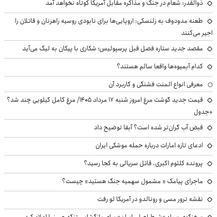
ذوالقدر: شعام در جنگ و مذاکره مقابل آمریکا کوتاه نخواهد آمد
طعنه مدودوف به زلنسکی: اروپایی‌ها برای نابودی روسیه راهزنان و قاتلان را
اجیر می‌کنند
مقصد جدید ستاره فصل قبل پرسپولیس؛ شکاری با پیکان به لیگ می‌آید
کدام آبمیوه‌ها واقعا سالم هستند؟
معرفی انواع المنت فشنگی و کاربرد آن
قیمت جدید گوشت مرغ امروز شنبه ۱۷ مرداد ۱۴۰۵/ مرغ کامل کیلویی چند شد؟
+جدول
قبض آب گران‌تر شده است؟ آبفا توضیح داد
ادعای تازه امارات درباره حمله موشکی ایران
پرونده کلثوم اکبری، قاتل سریالی به کجا رسید؟
ماجرای پیامک « مشمول سهمیه جنگ هستید» چیست؟
نقشه ترور مسی و رونالدو در آمریکا لو رفت
سخنگوی سپاه «شرط اصلی ایران» برای بازگشایی تنگه هرمز را اعلام کرد