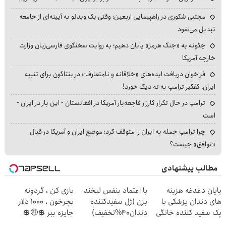
مجتبی شکوری در راهپیمایی اربعین؛ وقتی یک ویدئو به آیینه‌ای از جامعه
تبدیل می‌شود
چگونه به «جنگ هرمز» پایان دهیم؛ به روایت سخنگوی فارسی‌زبان وزارت
خارجه آمریکا
فراخوان دریافت ایده‌های «خلاقانه و نامتعارف» در پنتاگون برای تنبیه
ایران؛ کفگیر ترامپ به ته دیگ خورد!
ترامپ در حال تکرار کارزار فاجعه‌بار آمریکا در افغانستان - این بار در ایران -
است
چرا ترامپ حمله به ایران را متوقف کرد؛ موضع ایران و آمریکا در قبال
«توافق» چیست؟
مطالب پیشنهادی
پایان دغدغه هزینه
با اعتماد بنفس لبخند
بازی کن ، گردونه
های دندان پزشکی با
بزن (ژل سفیدکننده
بچرخون ، 1000 دلار
پک سفید کننده خانگی
دندان40%تخفیف)
جایزه ببر 💲🤑💲