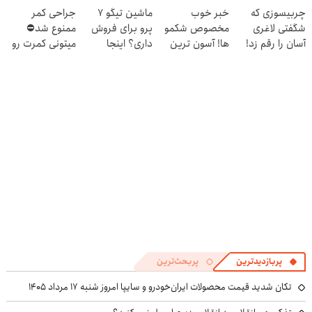
چربیسوزی که
خبر خوب
ماشین تیگو 7
جراحی کمر
بچرخون
شگفتی لاغری
مخصوص شکمو
پرو برای فروش
ممنوع شد⛔
آسان را رقم زد!
ها! آسون ترین
داری؟ اینجا
میتونی کمرت رو
روش لاغری
سریع بفروشش
در منزل درمان
معرفی شد
کنی! 👈🏻
پرسش‌نامه
پربازدیدترین
پربحث‌ترین
تکان شدید قیمت محصولات ایران‌خودرو و سایپا امروز شنبه ۱۷ مرداد ۱۴۰۵