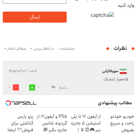
وارد کنید
ارسال
نظرات
منتشرشده: 1
در انتظار بررسی: 0
غیرقابل انتشار: 0
سهیلاگزانی
۰۸:۱۱ - ۱۴۰۵/۰۴/۰۷
فاجعبار اسفناک
پاسخ
0
0
مطالب پیشنهادی
خودرو خودتو
از آیفون 17 تا پلی
PS5 و آیفون17 از
پژو پارس
راحت و سریع
استیشن 5 جایزه
گردونه شانس
گذاشتی برای
بفروش
ببر 🎮😍📱 |
جایزه بگیر 🎁
فروش؟؟ اینجا
بازی کن ، گردونه
راحت بفروشش