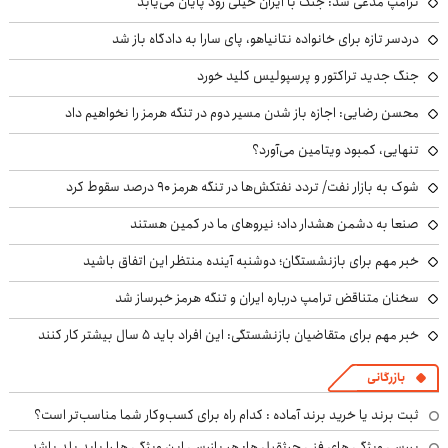
ترامپ مدعی شد: جنگ با ایران خیلی زود پایان می‌یابد
دردسر تازه برای خانواده نتانیاهو، پای سارا به دادگاه باز شد
جنگ جدید تراکتور و پرسپولیس کلید خورد
محسن رضایی: اجازه باز شدن مسیر دوم در تنگه هرمز را نخواهیم داد
تنهایی، کمبود ویتامین می‌آورد؟
شوک به بازار نفت/ تردد نفتکش‌ها در تنگه هرمز ۹۰ درصد سقوط کرد
صنعا به دشمن هشدار داد؛ نیروهای ما در کمین هستند
خبر مهم برای بازنشستگان؛ دوشنبه آینده منتظر این اتفاق باشید
سخنان متناقض ترامپ درباره ایران و تنگه هرمز خبرساز شد
خبر مهم برای متقاضیان بازنشستگی: این افراد باید ۵ سال بیشتر کار کنند
بازرگانی
ثبت برند یا خرید برند آماده : کدام راه برای کسب‌وکار شما مناسب‌تر است؟
بررسی ویژگی های فنی جرثقیل ها: هر بازرسی این ویژگی ها را باید بلد باشد