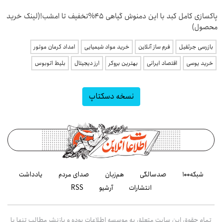
پاکسازی کامل کبد با این دمنوش گیاهی 45%تخفیف تا امشب!(لینک خرید
محصول)
بازرسی جرثقیل
فرم ساز آنلاین
خرید مواد شیمیایی
امداد کرمان موتور
خرید یوسی
اقتصاد ایرانی
بهترین بروکر
ارز دیجیتال
بلیط اتوبوس
نسخه دسکتاپ
شبکه۱۰۰
صدسالگی
هم‌زبان
صدای مردم
یادداشت
انتشارات
آرشیو
RSS
تمام حقوق این سایت متعلق به موسسه اطلاعات بوده و بازنشر مطالب تنها با