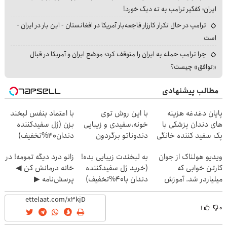
ایران؛ کفگیر ترامپ به ته دیگ خورد!
ترامپ در حال تکرار کارزار فاجعه‌بار آمریکا در افغانستان - این بار در ایران -
است
چرا ترامپ حمله به ایران را متوقف کرد؛ موضع ایران و آمریکا در قبال
«توافق» چیست؟
مطالب پیشنهادی
پایان دغدغه هزینه
با این روش توی
با اعتماد بنفس لبخند
های دندان پزشکی با
خونه،سفیدی و زیبایی
بزن (ژل سفیدکننده
پک سفید کننده خانگی
دندوناتو برگردون
دندان40%تخفیف)
(40%off)
ویدیو هولناک از جوان
به لبخندت زیبایی بده!
زانو درد دیگه تمومه! در
کارتن خوابی که
(خرید ژل سفیدکننده
خانه درمانش کن ◀
میلیاردر شد. آموزش
دندان با40%تخفیف)
پرسش‌نامه ▶
رایگان
۱
۰