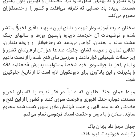
روزه کشور را به بهترین شکل اداره کرد، معتمدان و بهترین یاران رهبری
هستند. بریده باد صدایی که تفرقه می‌افکند و کشور را از خدمتگزاران
محروم می‌کند.
سخنان عبرت آموز سردار شهید و دانای ایران سپهبد باقری اخیراً! منتشر
شده و توضیحات آن خردمند درباره واپسین روزها و سالهای جنگ
هشت ساله با بعثیان، گواهی می‌دهد که رجزخوانان و وارونه پنداران،
انقلابی نمایان و عربده کشان، چگونه صدها هزار تن از فرزندان کشور را
زیر حملات شیمیایی قرار دادند و سرزمین‌های فتح شده را از دست دادیم
و امام راحل با جوانمردی خود شخصاً مسئولیت پذیرش قطعنامه ۵۹۸
را پذیرفت و این یادآوری برای دروغگویان لازم است تا از تاریخ جلوگیری
شود.
مبادا همان جنگ طلبان که غالباً در فکر قدرت یا کاسبان تحریم
هستند، دوباره جنگ افروزی و فرصت سوزی کنند و کشور را از این فتح و
عظمتی که به مدد الهی و همت فرزندان دلاور میهن کسب شده محروم
سازند. سخن را با درس و حکمت استاد فردوسی تمام می‌کنم:
جهان مرترا داد یزدان پاک
ز تابنده خورشید تا تیره خاک