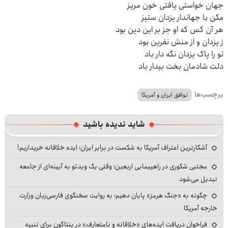
جهان خواستی یافتی خون مریز
مکن با جهاندار یزدان ستیز
هر آن کس که او جز بر این دین بود
ز یزدان و از منش نفرین بود
تو را پاک یزدان نگه دار باد
دلت شادمان بخت بیدار باد
برچسب‌ها
توافق ایران و آمریکا
شاید ندیده باشید
آشکارترین اعتراف آمریکا به شکست در برابر ایران؛ ایده خلاقانه خریداریم!
مجتبی شکوری در راهپیمایی اربعین؛ وقتی یک ویدئو به آیینه‌ای از جامعه
تبدیل می‌شود
چگونه به «جنگ هرمز» پایان دهیم؛ به روایت سخنگوی فارسی‌زبان وزارت
خارجه آمریکا
فراخوان دریافت ایده‌های «خلاقانه و نامتعارف» در پنتاگون برای تنبیه