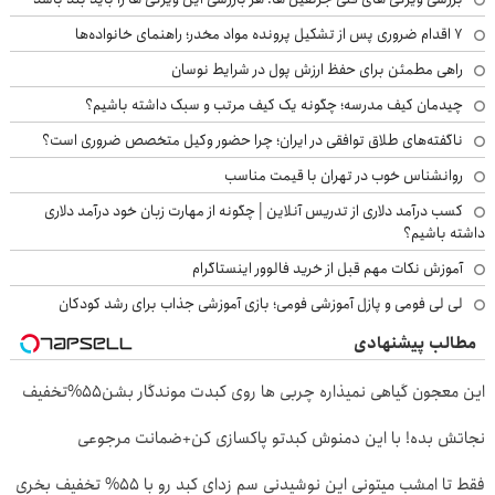
۷ اقدام ضروری پس از تشکیل پرونده مواد مخدر؛ راهنمای خانواده‌ها
راهی مطمئن برای حفظ ارزش پول در شرایط نوسان
چیدمان کیف مدرسه؛ چگونه یک کیف مرتب و سبک داشته باشیم؟
ناگفته‌های طلاق توافقی در ایران؛ چرا حضور وکیل متخصص ضروری است؟
روانشناس خوب در تهران با قیمت مناسب
کسب درآمد دلاری از تدریس آنلاین | چگونه از مهارت زبان خود درآمد دلاری
داشته باشیم؟
آموزش نکات مهم قبل از خرید فالوور اینستاگرام
لی لی فومی و پازل آموزشی فومی؛ بازی آموزشی جذاب برای رشد کودکان
مطالب پیشنهادی
این معجون گیاهی نمیذاره چربی ها روی کبدت موندگار بشن55%تخفیف
نجاتش بده! با این دمنوش کبدتو پاکسازی کن+ضمانت مرجوعی
فقط تا امشب میتونی این نوشیدنی سم زدای کبد رو با 55% تخفیف بخری