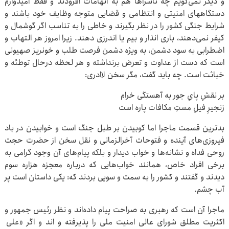
و دیگر نمی‌گویم چه ناسزاها هم به اتهامات افزودند و فقط امیدوارم
دستگاههای امنیتی و انتظامی و قضایی متوجه وظایف خود باشند و
شرایط جنگی کشور را در نظر بگیرند و خاطی را به تناسب اگر گوشمال و
کیفر نمی‌دهند، باری انذار و بیم یا اندرزی دهند. زیرا امروز هر التهاب و
اضطرابی به سود دشمن، به ویژه دشمن فرصت طلب و خونریز صهیونی
است که دست از عداوت و تعرض برنداشته و هر لحظه درحال توطئه و
خباثت است. چه باید گفت، مگر سخن لاادری:
بر نقشِ پایِ جور به آهستگی خرام
زنجیرِ فیلِ مستِ مکافات پاره است
بدترین قسمت ماجرا اما کوبیدن بر طبل جنگ است و خوابیدن در باد
فیروزی‌های آینده و فتوحات آخرالزمانی و نقل سخن از حضرت حجت
روحی فداه و نشانه‌ها و خواب دیدار و بلکه پیام‌های آن وجود گرامی به
برخی افراد خاص، همانند خواب‌هایی که درباره معجزه هزاره سوم
دیدند و گفتند و کشور را به سمت و سویی بردند که: یکی داستان است پر
آب چشم.
ماجرا آن است که رهبری به صراحت پیام داده‌اند و نظر رئیس جمهور و
اکثریت مطلق شورای عالی امنیت ملی را پذیرفته و اند و اگر «علی