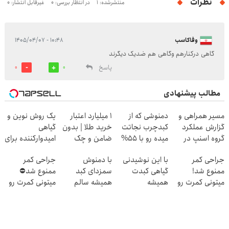
نظرات
منتشرشده: 1
در انتظار بررسی: 0
غیرقابل انتشار: 0
وفاکاسب
۱۰:۴۸ - ۱۴۰۵/۰۴/۰۷
گاهی درکنارهم وگاهی هم ضدیک دیگرند
پاسخ
0
0
مطالب پیشنهادی
مسیر همراهی و
دمنوشی که از
۱ میلیارد اعتبار
یک روش نوین و
گزارش عملکرد
کبدچرب نجاتت
خرید طلا | بدون
گیاهی
گروه اسنپ در
میده رو با 55%
ضامن و چک
امیدوارکننده برای
۱۴۰۴
تخفیف بخر!
رفع مشکلات
جراحی کمر
با این نوشیدنی
با دمنوش
جراحی کمر
کبدی55%تخفیف
ممنوع شد!
گیاهی کبدت
سمزدای کبد
ممنوع شد⛔
میتونی کمرت رو
همیشه
همیشه سالم
میتونی کمرت رو
در منزل درمان
پرقدرته55%تخفیف
باش
در منزل درمان
کنی!
کنی! 👈🏻
((پرسش‌نامه))
پرسش‌نامه