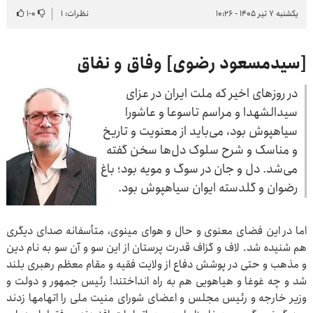
یکشنبه ۷ تیر ۱۴۰۵ - ۱۰:۲۶
نظرات: ۱
۰
-
۱
[سیدمسعود رضوی] وفاق و نفاق
در روزهای اخیر که ملت ایران در عزای
سیدالشهدا و مراسم تاسوعا و عاشورا
سیاهپوش بود، می‌باید از معنویت و تاریخ
و مناسک و شرح سلوک دل‌ها سخن گفته
می‌شد. دل و جان در سوگ و مویه بود؛ باغ
رضوان و گلدسته ایوان سیاهپوش بود.
اما در این فضای معنوی و حال و هوای مینوی، متأسفانه صدای دیگری
هم شنیده شد. لاف و گزاف قدرت پرستان از این سو و آن سو به نام دین
و مذهب و حتی در پوشش دفاع از ولایت فقیه و مقام معظم رهبری بلند
شد و چه غوغا و هیاهویی هم به راه انداختند! رئیس جمهور و دولت و
وزیر خارجه و رئیس مجلس و اعضای شورای منیت ملی را اتهامها زدند