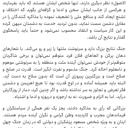
الاصول» نظر دیگری دارند، تنها شخص ایشان هستند که باید بفرمایند
و هرکسی از جانب ایشان سخن و ادعا و گزافه‌ای بگوید که اختلاف و
تشنج ایجاد کند و منافع ملی را تضعیف نموده یا مذاکره کنندگان را در
مقابل دشمن سست نماید، بدون تردید خدمت به دشمنان میهن کرده
و این کار سیاست و انتقاد محسوب نمی‌شود و حتماً باید پاسخگوی
گفتار و نتایج آن باشد.
جنگ نتایج بزرگ دارد و سرنوشت ملتها را زیر و رو می‌کند. با شعارهای
دهان پرکن و اتعاهای فلان فرد متوهّم نمی‌توان و برخی شاگردان
متوهّم‌تر از خودش نمی‌توان آینده ملت و منطقه را به سرنوشتی موهوم
و نامعلوم احاله کرد. جنگ مذموم و نفرت انگیز است. قدرت در صلح و
صلاح است و بزرگترین پیروزی آن است که بدون سلاح به دست آید.
البته باید همیشه آماده و در اوج قدرت بود تا هیچ اهریمن و دشمنی
فکر تعرض و تجاوز به سر نداشته باشد و اگر چنین کرد، دمار از روزگارش
درآید. اما به الزام و ضرورت، نه به ارجوزه و دریوزه و ادعا و اشتباه.
بزرگانی که رأی به مذاکره دادند، بجز یک نفر همگی از سیاستگران و
فرماندهان مجرب و کاردیده وطن گرامی و نگران آینده مردم هستند.
اینان و به ویژه شخص مسعود پزشکیان و دولتی که در زمان جنگ چهل