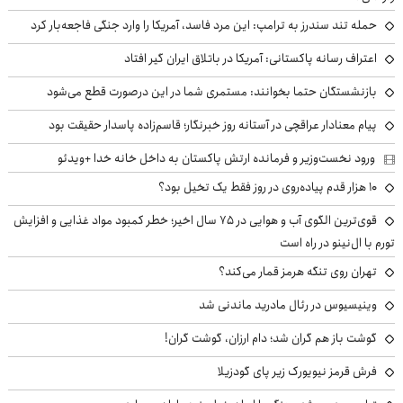
حمله تند سندرز به ترامپ: این مرد فاسد، آمریکا را وارد جنگی فاجعه‌بار کرد
اعتراف رسانه پاکستانی: آمریکا در باتلاق ایران گیر افتاد
بازنشستگان حتما بخوانند: مستمری شما در این درصورت قطع می‌شود
پیام معنادار عراقچی در آستانه روز خبرنگار؛ قاسم‌زاده پاسدار حقیقت بود
ورود نخست‌وزیر و فرمانده ارتش پاکستان به داخل خانه خدا +ویدئو
۱۰ هزار قدم پیاده‌روی در روز فقط یک تخیل بود؟
قوی‌ترین الگوی آب و هوایی در ۷۵ سال اخیر؛ خطر کمبود مواد غذایی و افزایش
تورم با ال‌نینو در راه است
تهران روی تنگه هرمز قمار می‌کند؟
وینیسیوس در رئال مادرید ماندنی شد
گوشت باز هم گران شد؛ دام ارزان، گوشت گران!
فرش قرمز نیویورک زیر پای گودزیلا