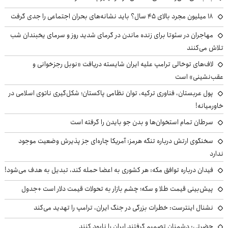
۱۸ میلیون مجرد بالای ۴۵ سال؟ باید نشانه‌های بحران اجتماعی را جدی گرفت
مهاجران در سئوتا برای زنده ماندن در گرمای شدید روز و سرمای یخبندان شب
تلاش می‌کنند
لاف‌های توخالی ترامپ علیه ایران شایسته دریافت «نوبل رجزخوانی و
عقب‌نشینی» است
پول عربستان، فناوری ترکیه، توان نظامی پاکستان؛ شکل‌گیری ناتوی اسلامی در
خاورمیانه!
سرطان تمام استخوان‌ها و بدن جو بایدن را گرفته است
سخنگوی ارتش درباره تنگه هرمز: آمریکا چاره‌ای جز پذیرش وضعیت موجود
ندارد
فیدان درباره توافق مکه: هر کشوری به اعضا حمله کند، تبدیل به هدف می‌شود!
پیش‌بینی قیمت طلا و سکه؛ چشم بازار به تحولات قیمت دلار است +جدول
نشنال اینترست: خطرات بزرگی در جنگ ایران، ترامپ را تهدید می‌کند
حضرتی: دشمنان تصمیم گرفتند ایران را نابود کنند