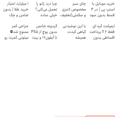
خرید موبایل با
چای سبز
چرا درد زانو را
۱ میلیارد اعتبار
اسنپ پی | در ۴
مخصوص لاغری
تحمل می‌کنی؟
خرید طلا | بدون
قسط بدون سود
و سلامتی(تخفیف
خیلی ساده
ضامن و چک
و کارمزد!
تا امشب)
درمنزل درمانش
ایمپلنت کره ای
با این نوشیدنی
گردونه شانس
جراحی کمر
کن
فقط 6 ❗ پرداخت
گیاهی کبدت
بدون پوچ از PS5
ممنوع شد⛔
اقساطی بدون
همیشه
تا آیفون17 و بیت
میتونی کمرت رو
سود با ضمانت
پرقدرته55%تخفیف
کوین 🔥
در منزل درمان
کتبی📣
کنی! 👈🏻
پرسش‌نامه