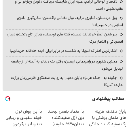
لاف‌های توخالی ترامپ علیه ایران شایسته دریافت «نوبل رجزخوانی و
عقب‌نشینی» است
پول عربستان، فناوری ترکیه، توان نظامی پاکستان؛ شکل‌گیری ناتوی
اسلامی در خاورمیانه!
پیر شدن اصلاً خوشایند نیست؛ گفته‌های نویسنده «بازی تاج‌وتخت» درباره
افسردگی و انتظار مرگ
آشکارترین اعتراف آمریکا به شکست در برابر ایران؛ ایده خلاقانه خریداریم!
مجتبی شکوری در راهپیمایی اربعین؛ وقتی یک ویدئو به آیینه‌ای از جامعه
تبدیل می‌شود
چگونه به «جنگ هرمز» پایان دهیم؛ به روایت سخنگوی فارسی‌زبان وزارت
خارجه آمریکا
مطالب پیشنهادی
پایان دغدغه هزینه
با اعتماد بنفس لبخند
با این روش توی
های دندان پزشکی با
بزن (ژل سفیدکننده
خونه،سفیدی و زیبایی
پک سفید کننده خانگی
دندان40%تخفیف)
دندوناتو برگردون