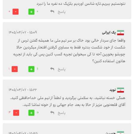
نتونستیم ببریم.تازه شانس اوردیم بلژیک ده نفره ما را نبرد
پاسخ
0
0
یک ایرانی
۱۵:۰۹ - ۱۴۰۵/۰۴/۰۷
واقعا جای سردار خالی بود خاک بر سر تیم ملی ما همیشه گفتن ترس از
شکست از خود شکست بدتره فقط به مساوی گرفتن افتخار میکردین حالا
چوبشو بخورین آخه تا کی میخواین تجربه کسب کنین پس کی باید از تجربه
هاتون استفاده کنین؟
پاسخ
1
11
نوید
۱۵:۲۲ - ۱۴۰۵/۰۴/۰۷
همگی خسته نباشید، به سلامتی برگردید و لطفاً از تیم ملی خداحافظی کنید.
آقای قلعه‌نویی عزیز از حالا به بعد جام جهانی رو از خونه تماشا کنید.
پاسخ
3
10
حسین
۱۵:۳۵ - ۱۴۰۵/۰۴/۰۷