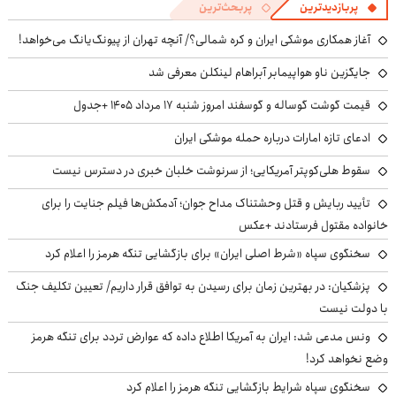
پربازدیدترین
پربحث‌ترین
آغاز همکاری موشکی ایران و کره شمالی؟/ آنچه تهران از پیونگ‌یانگ می‌خواهد!
جایگزین ناو هواپیمابر آبراهام لینکلن معرفی شد
قیمت گوشت گوساله و گوسفند امروز شنبه ۱۷ مرداد ۱۴۰۵ +جدول
ادعای تازه امارات درباره حمله موشکی ایران
سقوط هلی‌کوپتر آمریکایی؛ از سرنوشت خلبان خبری در دسترس نیست
تأیید ربایش و قتل وحشتناک مداح جوان؛ آدمکش‌ها فیلم جنایت را برای
خانواده مقتول فرستادند +عکس
سخنگوی سپاه «شرط اصلی ایران» برای بازگشایی تنگه هرمز را اعلام کرد
پزشکیان‌: در بهترین زمان برای رسیدن به توافق قرار داریم/ تعیین تکلیف جنگ
با دولت نیست
ونس مدعی شد: ایران به آمریکا اطلاع داده که عوارض تردد برای تنگه هرمز
وضع نخواهد کرد!
سخنگوی سپاه شرایط بازگشایی تنگه هرمز را اعلام کرد