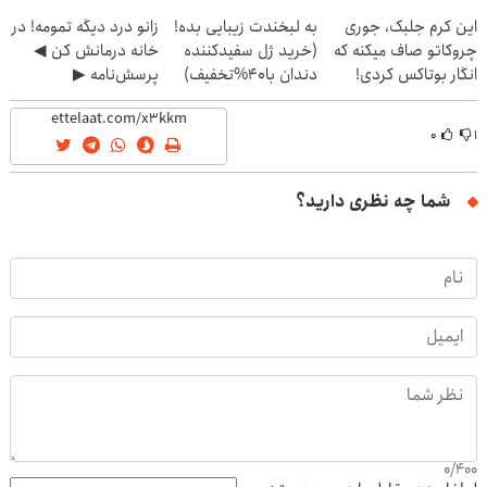
(40%off)
این کرم جلبک، جوری
به لبخندت زیبایی بده!
زانو درد دیگه تمومه! در
چروکاتو صاف میکنه که
(خرید ژل سفیدکننده
خانه درمانش کن ◀
انگار بوتاکس کردی!
دندان با40%تخفیف)
پرسش‌نامه ▶
(تخفیف ویژه)
۰
۱
شما چه نظری دارید؟
0
/
400