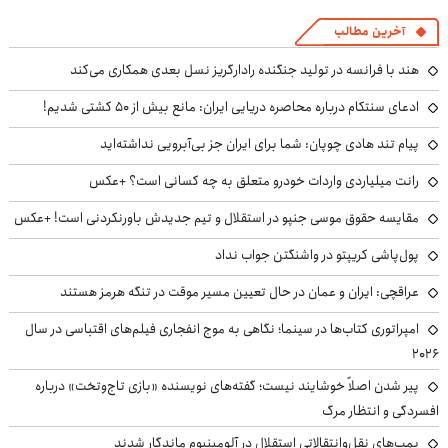
آخرین مطالب
هند با فرانسه در تولید جنگنده رادارگریز نسل بعدی همکاری می‌کند
ادعای سنتکام درباره محاصره دریایی ایران: مانع بیش از ۵۰ کشتی شدیم!
پیام تند هادی چوپان: شما برای ایران جز بی‌آبرویی نداشته‌اید
رانت میلیاردی واردات خودرو متعلق به چه کسانی است؟ +عکس
مقایسه حقوق موسی جنپو در استقلال و تیم جدیدش باورنکردنی است! +عکس
پول‌پاشی کریپتو در واشنگتن جواب نداد
عراقچی: ایران و عمان در حال تعیین مسیر موقت در تنگه هرمز هستند
امپراتوری کتاب‌ها در سینما؛ نگاهی به موج انفجاری فیلم‌های اقتباسی در سال
۲۰۲۶
پیر شدن اصلاً خوشایند نیست؛ گفته‌های نویسنده «بازی تاج‌وتخت» درباره
افسردگی و انتظار مرگ
بمب‌های نقل‌وانتقالاتی استقلال در آلومینیوم ماندگار شدند