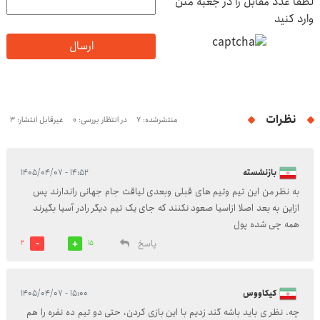
لطفا عدد مقابل را در جعبه متن
وارد کنید
ارسال
نظرات
منتشرشده: 7
در انتظار بررسی: 0
غیرقابل انتشار: 3
بازنشسته
۱۴:۵۲ - ۱۴۰۵/۰۴/۰۷
به نظر من این تیم وتیم های قبلی وبعدی لیاقت جام جهانی راندارند پس
ازاین به بعد اصلا ازاسیا صعود نکنند که جای یک تیم دیگر رادر آسیا بگیرند
همه چی شده پول
پاسخ
2
15
کیکاووس
۱۵:۰۰ - ۱۴۰۵/۰۴/۰۷
چه. نظر ی باید باشه گند زدیم با این بازی کردن، حتی دو تیم ده نفره را هم