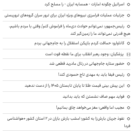
اسرائیل چگونه امارات - همسایه ایران - را مسلح کرد
جزئیات عملیات فرامرزی نیروهای ویژه ایران برای ترور سران گروه‌های تروریستی
رئیس‌جمهور: نمی‌توانم حوادث دی‌ماه را فراموش کنم/ وقتی با مردم باشیم،
هیچ قدرتی نمی‌تواند ما را زمین‌گیر کند
کاناوارو: حماقت کردم بازیکن استقلال را به جام‌جهانی بردم
پزشکیان: وجود رهبر انقلاب برای ما نقطه قوت است
حضور ستاره جام‌جهانی در رئال مادرید قطعی شد
رئیس فیفا باید به مهدی تاج حسودی کند!
این پیش بینی قیمت طلا تا پایان تابستان ۱۴۰۵ را از دست ندهید
فواید مهم صاف نشستن که باید بدانید
عجیب اما واقعی؛ مغز می‌خواهد چاق بمانیم!
نفوذ جریان بارش‌زا به کشور؛ امشب بارش باران در ۲ استان کشور +هواشناسی
فردا