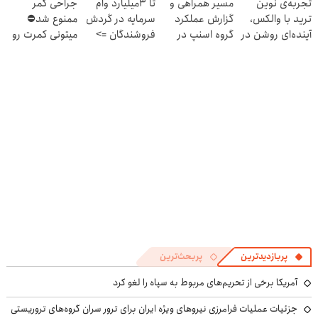
تجربه‌ی نوین
مسیر همراهی و
تا 3میلیارد وام
جراحی کمر
ثبت کن »
ترید با والکس،
گزارش عملکرد
سرمایه در گردش
ممنوع شد⛔
آینده‌ای روشن در
گروه اسنپ در
فروشندگان =>
میتونی کمرت رو
انتظار شماست
۱۴۰۴
فروشگاهت رو
در منزل درمان
ثبت کن
کنی! 👈🏻
پرسش‌نامه
پربازدیدترین
پربحث‌ترین
آمریکا برخی از تحریم‌های مربوط به سپاه را لغو کرد
جزئیات عملیات فرامرزی نیروهای ویژه ایران برای ترور سران گروه‌های تروریستی