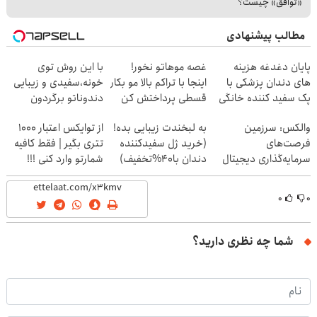
«توافق» چیست؟
مطالب پیشنهادی
پایان دغدغه هزینه
غصه موهاتو نخور!
با این روش توی
های دندان پزشکی با
اینجا با تراکم بالا مو بکار
خونه،سفیدی و زیبایی
پک سفید کننده خانگی
قسطی پرداختش کن
دندوناتو برگردون
(40%off)
والکس: سرزمین
به لبخندت زیبایی بده!
از توایکس اعتبار ۱۰۰۰
فرصت‌های
(خرید ژل سفیدکننده
تتری بگیر | فقط کافیه
سرمایه‌گذاری دیجیتال
دندان با40%تخفیف)
شمارتو وارد کنی !!!
شما
۰
۰
شما چه نظری دارید؟