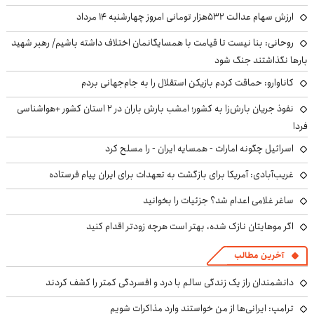
ارزش سهام عدالت ۵۳۲هزار تومانی امروز چهارشنبه ۱۴ مرداد
روحانی: بنا نیست تا قیامت با همسایگانمان اختلاف داشته باشیم/ رهبر شهید
بارها نگذاشتند جنگ شود
کاناوارو: حماقت کردم بازیکن استقلال را به جام‌جهانی بردم
نفوذ جریان بارش‌زا به کشور؛ امشب بارش باران در ۲ استان کشور +هواشناسی
فردا
اسرائیل چگونه امارات - همسایه ایران - را مسلح کرد
غریب‌آبادی: آمریکا برای بازگشت به تعهدات برای ایران پیام فرستاده
ساغر غلامی اعدام شد؟ جزئیات را بخوانید
اگر موهایتان نازک شده، بهتر است هرچه زودتر اقدام کنید
آخرین مطالب
دانشمندان راز یک زندگی سالم با درد و افسردگی کمتر را کشف کردند
ترامپ: ایرانی‌ها از من خواستند وارد مذاکرات شویم