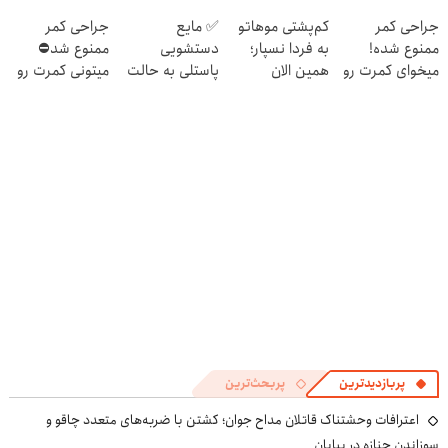
کوین 🔥
سریع بفروشش
فناوری اروپا،
کن ◀ پرسش
جراحی کمر
کم‌پشتی موهاتو
✅ مایع
جراحی کمر
سبک و مقاوم |
نامه ▶
ممنوع شده!
به فردا نسپار؛
دستشویی
ممنوع شد⛔
پرداخت قسطی
میخوای کمرت رو
همین الان
پاستلی به حالت
میتونی کمرت رو
در منزل درمان
مشاوره رایگان
کرمی | اَوه
در منزل درمان
کنی؟
بگیر!
کنی! 👈🏻
((پرسش‌نامه))
پرسش‌نامه
پربازدیدترین
پربحث‌ترین
اعترافات وحشتناک قاتلان مداح جوان؛ کشتن با ضربه‌های متعدد چاقو و
سوزاندن جنازه در بیابان