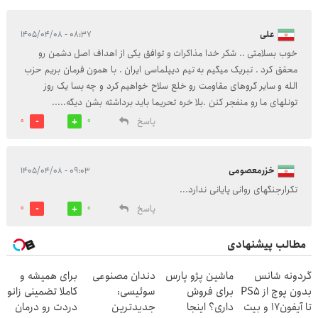
علی
۰۸:۳۷ - ۱۴۰۵/۰۴/۰۸
خوب بسلامتی .. شکر خدا مذاکرات و توافق یکی از اهداف اصل دشمن رو
محقق کرد . تبریک میگیم به تیم دیپلماسی ایران . با همون فرمان بریم حزب
الله و سایر گروهای مقاومت رو خلع سلاح خواهیم کرد و چه بسا یک روز
تونلهای ما رو منفجر کنن .بلا خره تحریما باید برداشته بشن دیگه.....
پاسخ
0
0
خزرمعصومی
۰۹:۰۳ - ۱۴۰۵/۰۴/۰۸
تکرارجنگهای روانی پایانی ندارد...
پاسخ
0
0
مطالب پیشنهادی
گردونه شانس
ماشین پژو پارس
دندان مصنوعی
برای همیشه و
بدون پوچ از PS5
برای فروش
سوئیسی:
کاملا تضمینی زانو
تا آیفون17 و بیت
داری؟ اینجا
جدیدترین
دردت رو درمان