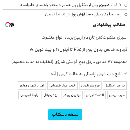
۷ اقدام ضروری پس از تشکیل پرونده مواد مخدر؛ راهنمای خانواده‌ها
راهی مطمئن برای حفظ ارزش پول در شرایط نوسان
مطالب پیشنهادی
اسپری عنکبوت‌‌کش تارومار ازبین‌برنده انواع عنکبوت
گردونه شانس بدون پوچ از PS5 تا آیفون17 و بیت کوین 🔥
مجموعه 47 عددی دریل پیچ گوشتی شارژی (تخفیف به مدت محدود)
✅ مایع دستشویی پاستلی به حالت کرمی | اَوه
بازرسی جرثقیل
فرم ساز آنلاین
خرید مواد شیمیایی
امداد کرمان موتور
خرید یوسی
اقتصاد ایرانی
بهترین بروکر
ارز دیجیتال
بلیط اتوبوس
نسخه دسکتاپ