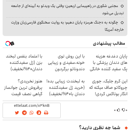
مجتبی شکوری در راهپیمایی اربعین؛ وقتی یک ویدئو به آیینه‌ای از جامعه
تبدیل می‌شود
چگونه به «جنگ هرمز» پایان دهیم؛ به روایت سخنگوی فارسی‌زبان وزارت
خارجه آمریکا
مطالب پیشنهادی
پایان دغدغه هزینه
با این روش توی
با اعتماد بنفس لبخند
های دندان پزشکی با
خونه،سفیدی و زیبایی
بزن (ژل سفیدکننده
پک سفید کننده خانگی
دندوناتو برگردون
دندان40%تخفیف)
(40%off)
این کرم جلبک، جوری
به لبخندت زیبایی بده!
هنوز نخریدی؟
چروکاتو صاف میکنه که
(خرید ژل سفیدکننده
پرفروش ترین جوانساز
انگار بوتاکس کردی!
دندان با40%تخفیف)
گیاهی نصف قیمت
(تخفیف ویژه)
۰
۰
شما چه نظری دارید؟