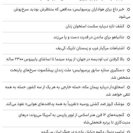
خبر داغ برای هواداران پرسپولیس؛ مدافعی که منتظرش بودید سرخ‌پوش
می‌شود
کشف تازه درباره سلامت استخوان زنان
نتانیاهو برای ماندن در قدرت دست و پا می‌زند
اشتباهات مرگبار غرب و زمستان تاریک کی‌یف
بالا گرفتن تب اودیسه در جهان؛ از پرده سینما تا تماشای پاپیروس ۲۳۰۰ ساله
دستگیری ستاره سابق پرسپولیس؛ علت زندان پیشکسوت سرخ‌های پایتخت
مشخص شد
اسحاق‌دار درباره پیمان مکه: حمله خارجی به هر یک از سه کشور، حمله به همه
تلقی خواهد شد
موشک کروز ضد کشتی روسیه «تقریباً به همه پدافندهای هوایی» نفوذ می‌کند
گنجینه‌های ۱۲ قرن هنر اسلامی از لوور پاریس به آمریکا می‌روند؛ درهای
منبت‌کاری تا پرتره فتحعلی‌شاه
ترامپ دنبال دکمه «پایان بازی» در جنگ ایران می‌گردد