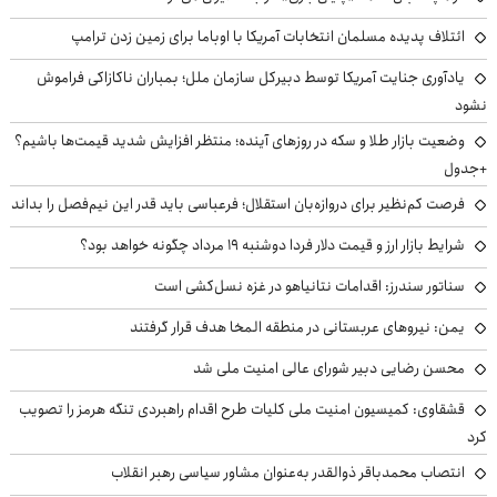
ائتلاف پدیده مسلمان انتخابات آمریکا با اوباما برای زمین زدن ترامپ
یادآوری جنایت آمریکا توسط دبیرکل سازمان ملل؛ بمباران ناکازاکی فراموش
نشود
وضعیت بازار طلا و سکه در روزهای آینده؛ منتظر افزایش شدید قیمت‌ها باشیم؟
+جدول
فرصت کم‌نظیر برای دروازه‌بان استقلال؛ فرعباسی باید قدر این نیم‌فصل را بداند
شرایط بازار ارز و قیمت دلار فردا دوشنبه ۱۹ مرداد چگونه خواهد بود؟
سناتور سندرز: اقدامات نتانیاهو در غزه نسل‌کشی است
یمن: نیروهای عربستانی در منطقه المخا هدف قرار گرفتند
محسن رضایی دبیر شورای عالی امنیت ملی شد
قشقاوی: کمیسیون امنیت ملی کلیات طرح اقدام راهبردی تنگه هرمز را تصویب
کرد
انتصاب محمدباقر ذوالقدر به‌عنوان مشاور سیاسی رهبر انقلاب