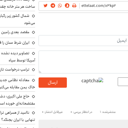
ساخت هر متر خانه چقد
شمال کشور زیر رگبار
می‌شود
مقصد بعدی رامین رض
ایران شرط عمان را ق
تصاویر دیده نشده ا
آمریکا توسط سپاه
ترامپ درخواست تازه 
معادله نظامی جدید 
ارسال
خاک یمن مقابله می‌کنی
حاج علی اکبری: دش
مفتضحانه‌ای خورده اس
منتشرشده: 1
در انتظار بررسی: 0
غیرقابل انتشار: 0
ناامید از همراهی ترا
تنهایی با ایران بجنگد؟