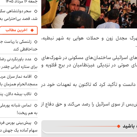
جمعه ۱۶ مرداد ۱۴۰۵
سحر دولتشاهی سکو
شد، قصد بی‌احترامی به 
آخرین مطالب
 شهرک مجدل زون و حملات هوایی به شهر نبطیه،
زلنسکی با ریاست جم
خداحافظی کند
یروهای اسرائیلی ساختمان‌های مسکونی در شهرک‌های
عدد باورنکردنی رضای
ای صوتی در نزدیکی غیرنظامیان در برج قلاویه و
برای ستاره ایرانی چقدر 
اقامه نماز سران عرب
دانست و تأکید کرد که تاکنون به تعهدات خود در
مسجدالحرام همزمان با 
تالاب بیشه دالان، پن
‌بس از سوی اسرائیل را رصد می‌کند و حق دفاع از
تماس شبانه پورعلی‌گ
به هم ریخت!
 باشید
سهام آماده یک جهش د