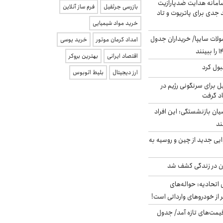
امانه هدایت ضدپارازیت
بازرسی جرثقیل
فرم ساز آنلاین
جدی برای پاتریوت و تاد
خرید مواد شیمیایی
لات سایپا/ خریداران جدول
امداد کرمان موتور
خرید یوسی
اقتصاد ایرانی
بهترین بروکر
بول کرد
ارز دیجیتال
بلیط اتوبوس
ل برای سرنگونی رژیم در
اد گرفت
یان بازنشستگی: این افراد
ایی جدید از چین و روسیه به
دن در زندگی کشف شد
تحادیه: حواله‌های
 از خودروهای وارداتی است!
 قیمت‌های تازه آمد/ جدول