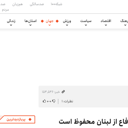
شبکه۱۰۰
صدسالگی
هم‌زبان
صدا
مردم
هنگ
اقتصاد
سیاست
ورزش
جهان
استان‌ها
زندگی
خبر: ۱۵۴٬۵۴۶
نظرات: ۱
۰
-
۰
فاع از لبنان محفوظ است
پربازدیدترین