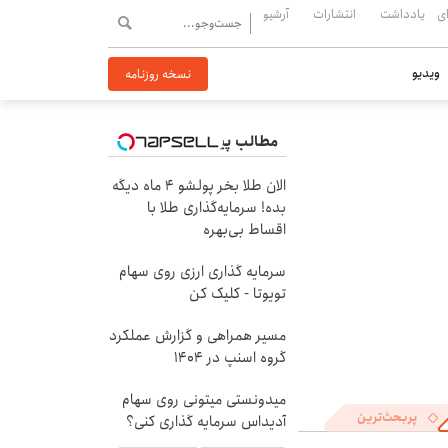
ی
یادداشت
انتشارات
آرشیو
ویدیو
نسخه روزنامه
مطالب پیشنهادی
الان طلا بخر پولشو 4 ماه دیگه
بده! سرمایه‌گذاری طلا با
اقساط بی‌بهره
سرمایه گذاری ارزی روی سهام
تویوتا - کلیک کن
مسیر همراهی و گزارش عملکرد
گروه اسنپ در ۱۴۰۴
میدونستی میتونی روی سهام
پربحث‌ترین
آدیداس سرمایه گذاری کنی؟