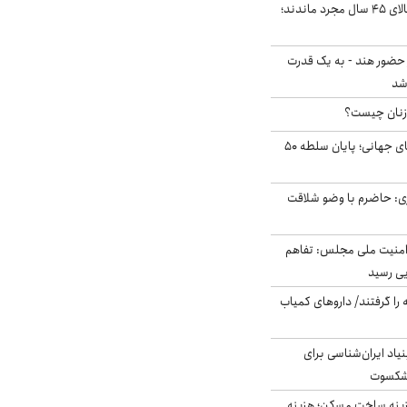
چند میلیون ایرانی بالای ۴۵ سال مجرد ماندند؛
 حضور هند - به یک قدرت
شد
زنان چیست؟
شوک ایران به بازارهای جهانی؛ پایان سلطه ۵۰
ی: حاضرم با وضو شلاقت
منیت ملی مجلس: تفاهم
یی رسید
 را گرفتند/ داروهای کمیاب
اد ایران‌شناسی برای
یشکسوت
دی هزینه ساخت مسکن؛ هزینه