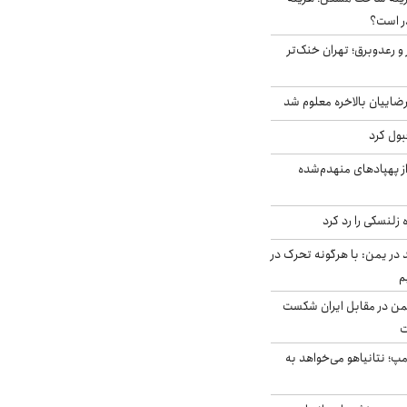
ر است؟
 و رعدوبرق؛ تهران خنک‌تر
اییان بالاخره معلوم شد
بول کرد
ز پهپادهای منهدم‌شده
زلنسکی را رد کرد
در یمن: با هرگونه تحرک در
م
من در مقابل ایران شکست
ت
مپ؛ نتانیاهو می‌خواهد به