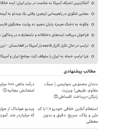
آشکارترین اعتراف آمریکا به شکست در برابر ایران؛ ایده خلاقا
مجتبی شکوری در راهپیمایی اربعین؛ وقتی یک ویدئو به آیینه‌
چگونه به «جنگ هرمز» پایان دهیم؛ به روایت سخنگوی فارسی‌ز
فراخوان دریافت ایده‌های «خلاقانه و نامتعارف» در پنتاگون بر
ترامپ در حال تکرار کارزار فاجعه‌بار آمریکا در افغانستان - این 
چرا ترامپ حمله به ایران را متوقف کرد؛ موضع ایران و آمریک
مطالب پیشنهادی
دندان مصنوعی سوئیسی | سبک،
درآمد ما
مقاوم، طبیعی! ویزیت
امتحانش مجانیه😉
رایگان+پرداخت اقساطی😍
استعلام آنلاین خلافی خودرو 👈با کد
ویدیو هولناک از جوا
ملی و پلاک، سریع، دقیق و بدون
که میلیاردر شد. آموز
معطلی