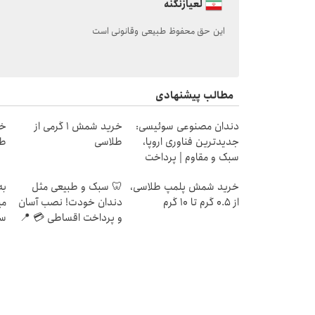
لعیازنگنه
این حق محفوظ طبیعی وقانونی است
مطالب پیشنهادی
دندان مصنوعی سوئیسی:
خرید شمش 1 گرمی از
جدیدترین فناوری اروپا،
طلاسی
طل
سبک و مقاوم | پرداخت
قسطی
خرید شمش پلمپ طلاسی،
🦷 سبک و طبیعی مثل
به
از ۰.۵ گرم تا ۱۰ گرم
دندان خودت! نصب آسان
می
و پرداخت اقساطی 💳 📍
سر
تهران