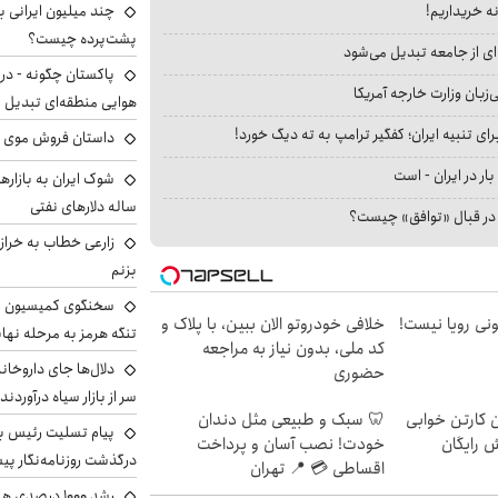
نه خریداریم!
پشت‌پرده چیست؟
ای از جامعه تبدیل می‌شود
پاکستان چگونه - در
بان وزارت خارجه آمریکا
هوایی منطقه‌ای تبدیل 
ای تنبیه ایران؛ کفگیر ترامپ به ته دیگ خورد!
داستان فروش موی 
بار در ایران - است
ساله دلارهای نفتی
ا در قبال «توافق» چیست؟
زارعی خطاب به خراز
بزنم
سخنگوی کمیسیون ا
هی 800 میلیونی رویا نیست!
خلافی خودروتو الان ببین، با پلاک و
تنگه هرمز به مرحله نها
کد ملی، بدون نیاز به مراجعه
دلال‌ها جای داروخانه
حضوری
سر از بازار سیاه درآوردند
ن کارتن خوابی
🦷 سبک و طبیعی مثل دندان
پیام تسلیت رئیس بنی
ش رایگان
خودت! نصب آسان و پرداخت
درگذشت روزنامه‌نگار پ
اقساطی 💳 📍 تهران
رشد ۱۰۰۰ درص