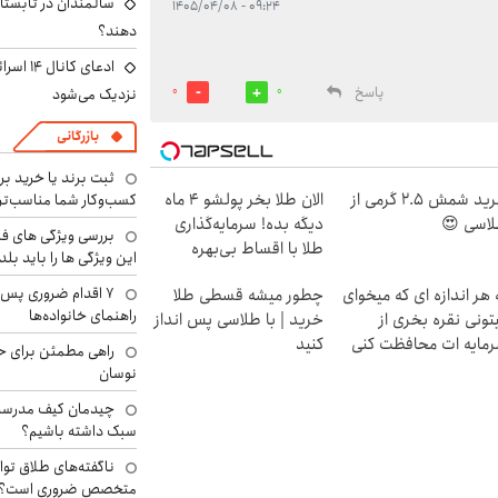
سالمندان در تابستا
۰۹:۲۴ - ۱۴۰۵/۰۴/۰۸
دهند؟
ادعای کا
پاسخ
نزدیک می‌شود
0
0
بازرگانی
ثبت برند یا خرید برن
خرید شمش 2.5 گرمی از
الان طلا بخر پولشو 4 ماه
کسب‌وکار شما مناسب‌ت
اسی 😍
دیگه بده! سرمایه‌گذاری
بررسی ویژگی های فن
طلا با اقساط بی‌بهره
این ویژگی ها را باید بلد
۷ اقدام ضروری پس 
 هر اندازه ای که میخوای
چطور میشه قسطی طلا
راهنمای خانواده‌ها
تونی نقره بخری از
خرید | با طلاسی پس انداز
مایه ات محافظت کنی
کنید
راهی مطمئن برای ح
نوسان
چیدمان کیف مدرسه؛
سبک داشته باشیم؟
ناگفته‌های طلاق توا
متخصص ضروری است؟