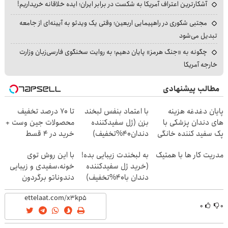
آشکارترین اعتراف آمریکا به شکست در برابر ایران؛ ایده خلاقانه خریداریم!
مجتبی شکوری در راهپیمایی اربعین؛ وقتی یک ویدئو به آیینه‌ای از جامعه
تبدیل می‌شود
چگونه به «جنگ هرمز» پایان دهیم؛ به روایت سخنگوی فارسی‌زبان وزارت
خارجه آمریکا
مطالب پیشنهادی
پایان دغدغه هزینه
با اعتماد بنفس لبخند
تا 70 درصد تخفیف
های دندان پزشکی با
بزن (ژل سفیدکننده
محصولات جین وست +
پک سفید کننده خانگی
دندان40%تخفیف)
خرید در 4 قسط
مدریت کار ها با همتیک
به لبخندت زیبایی بده!
با این روش توی
(خرید ژل سفیدکننده
خونه،سفیدی و زیبایی
دندان با40%تخفیف)
دندوناتو برگردون
(40%off)
۰
۰