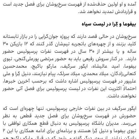
آمده و او اولین حذف‌شده از فهرست سرخ‌پوشان برای فصل جدید است
و قراردادش تمدید نخواهد شد.
بیفوما و گِرا در لیست سیاه
سرخ‌پوشان در حالی قصد دارند که پروژه جوان‌گرایی را در بازار تابستانه
کلید بزنند و از چهره‌های باتجربه تیم‌شان گذر کنند که ۱۲ بازیکن ۳۰
ساله و یا بیشتر از ۳۰ سال در فهرست نفرات پرسپولیس حضور
دارند. در کنار سروش رفیعی باید به حضور مرتضی پورعلی‌گنجی، تیوی
بیفوما، امید عالیشاه، ایگور سرگیف، مارکو باکیچ، محمدحسین
کنعانی‌زادگان، میلاد محمدی، میلاد سرلک، پیام نیازمند، دنیل گِرا و علی
علیپور در فهرست پرسپولیس اشاره داشت که برحسب آخرین خبرها،
احتمالاً اکثریت این نفرات در لیست پرسپولیس برای فصل آتی حضور
نخواهند داشت.
ایگور سرگیف در بین نفرات خارجی پرسپولیس، تنها چهره‌ای است که
حضورش در فهرست سرخ‌پوشان برای فصل جدید قطعی به نظر
می‌رسد. مدیران باشگاه پرسپولیس به دنبال قطع همکاری توافقی با
تیوی بیفوما و دنیل گِرا هستند و برنامه‌ای برای ادامه همکاری با این ۲
بازیکن ندارند. از سوی دیگر گفته می‌شود که در قبال مارکو باکیچ هم