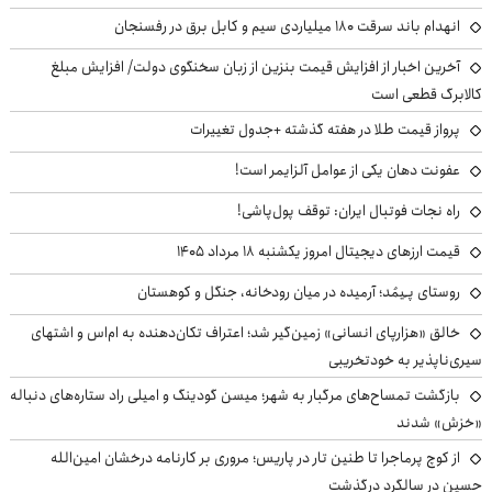
انهدام باند سرقت ۱۸۰ میلیاردی سیم و کابل برق در رفسنجان
آخرین اخبار از افزایش قیمت بنزین از زبان سخنگوی دولت/ افزایش مبلغ
کالابرگ قطعی است
پرواز قیمت طلا در هفته گذشته +جدول تغییرات
عفونت دهان یکی از عوامل آلزایمر است!
راه نجات فوتبال ایران: توقف پول‌پاشی!
قیمت ارزهای دیجیتال امروز یکشنبه ۱۸ مرداد ۱۴۰۵
روستای پـِیمُد؛ آرمیده در میان رودخانه، جنگل و کوهستان
خالق «هزارپای انسانی» زمین‌گیر شد؛ اعتراف تکان‌دهنده به ام‌اس و اشتهای
سیری‌ناپذیر به خودتخریبی
بازگشت تمساح‌های مرگبار به شهر؛ میسن گودینگ و امیلی راد ستاره‌های دنباله
«خزش» شدند
از کوچ‌ پرماجرا تا طنین تار در پاریس؛ مروری بر کارنامه درخشان امین‌الله
حسین در سالگرد درگذشت