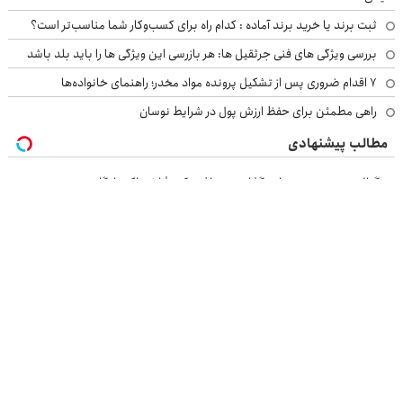
ثبت برند یا خرید برند آماده : کدام راه برای کسب‌وکار شما مناسب‌تر است؟
بررسی ویژگی های فنی جرثقیل ها: هر بازرسی این ویژگی ها را باید بلد باشد
۷ اقدام ضروری پس از تشکیل پرونده مواد مخدر؛ راهنمای خانواده‌ها
راهی مطمئن برای حفظ ارزش پول در شرایط نوسان
مطالب پیشنهادی
سیگنال تخصصی سرمایه گذاری دریافت کن | اشتراک رایگان
بفروشیم یا بخریم؟ سیگنال تخصصی دریافت کن ( اشتراک رایگان )
با سرمایه‌مون چیکار کنیم؟ سیگنال تخصصی بگیر
از اکوتراست سیگنال رایگان سرمایه گذاری بگیر
بازرسی جرثقیل
فرم ساز آنلاین
خرید مواد شیمیایی
امداد کرمان موتور
خرید یوسی
اقتصاد ایرانی
بهترین بروکر
ارز دیجیتال
بلیط اتوبوس