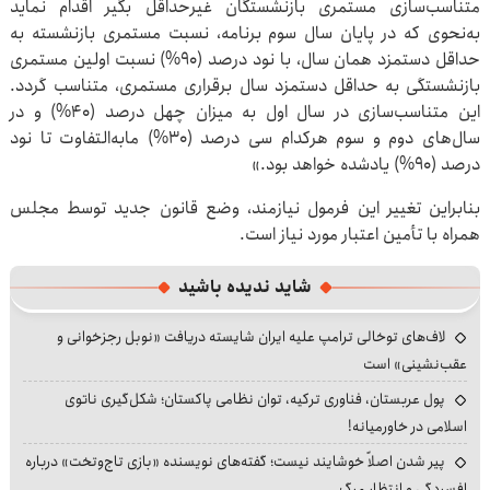
متناسب‌سازی مستمری بازنشستگان غیرحداقل بگیر اقدام نماید
به‌نحوی که در پایان سال سوم برنامه، نسبت مستمری بازنشسته به
حداقل دستمزد همان سال، با نود درصد (۹۰%) نسبت اولین مستمری
بازنشستگی به حداقل دستمزد سال برقراری مستمری، متناسب گردد.
این متناسب‌سازی در سال اول به میزان چهل درصد (۴۰%) و در
سال‌های دوم و سوم هرکدام سی درصد (۳۰%) مابه‌التفاوت تا نود
درصد (۹۰%) یادشده خواهد بود.»
بنابراین تغییر این فرمول نیازمند، وضع قانون جدید توسط مجلس
همراه با تأمین اعتبار مورد نیاز است.
شاید ندیده باشید
لاف‌های توخالی ترامپ علیه ایران شایسته دریافت «نوبل رجزخوانی و
عقب‌نشینی» است
پول عربستان، فناوری ترکیه، توان نظامی پاکستان؛ شکل‌گیری ناتوی
اسلامی در خاورمیانه!
پیر شدن اصلاً خوشایند نیست؛ گفته‌های نویسنده «بازی تاج‌وتخت» درباره
افسردگی و انتظار مرگ