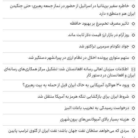
خاطره سفیر بریتانیا در اسرائیل از حضور در نماز جمعه رهبری؛ حتی جنگیدن
ایران هم «منطق» دارد
تاثیر مصرف تخم‌مرغ بر بهبود حافظه
روز آرام در بازار ارز؛ قیمت دلار ثابت ماند
جواد نکونام سرمربی تراکتور شد
متهم متواری پرونده اخلال در نظام ارزی در پیرانشهر دستگیر شد
اطلاعات میزبان اهالی رسانه افغانستان شد؛ تشکیل مرکز همکاری‌های رسانه‌ای
ایران و افغانستان در دستور کار
ورود ۳۰ هواگرد آمریکایی به خاک ایران قبل از حمله به بیت رهبری؟
شروط ایران برای بازگشایی تنگه هرمز به آمریکا منتقل شد
درخواست رسیدگی به تخریب باغات البرز
هزینه بسیار بالای آمبولانس‌های برون‌شهری
مردی که می‌خواهد سلطان نفت جهان باشد؛ نفت ایران از گلوی ترامپ پایین