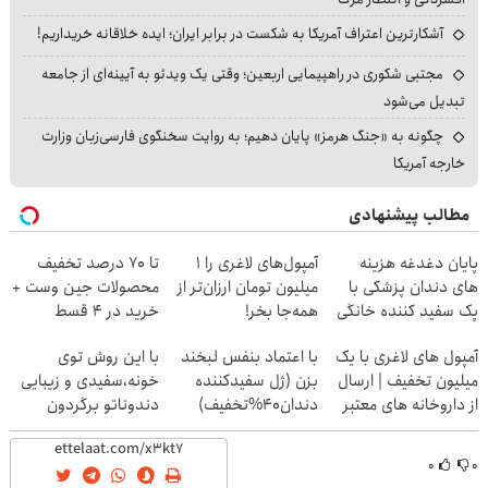
آشکارترین اعتراف آمریکا به شکست در برابر ایران؛ ایده خلاقانه خریداریم!
مجتبی شکوری در راهپیمایی اربعین؛ وقتی یک ویدئو به آیینه‌ای از جامعه
تبدیل می‌شود
چگونه به «جنگ هرمز» پایان دهیم؛ به روایت سخنگوی فارسی‌زبان وزارت
خارجه آمریکا
مطالب پیشنهادی
پایان دغدغه هزینه
آمپول‌های لاغری را ۱
تا 70 درصد تخفیف
های دندان پزشکی با
میلیون تومان ارزان‌تر از
محصولات جین وست +
پک سفید کننده خانگی
همه‌جا بخر!
خرید در 4 قسط
آمپول های لاغری با یک
با اعتماد بنفس لبخند
با این روش توی
میلیون تخفیف | ارسال
بزن (ژل سفیدکننده
خونه،سفیدی و زیبایی
از داروخانه های معتبر
دندان40%تخفیف)
دندوناتو برگردون
(40%off)
۰
۰