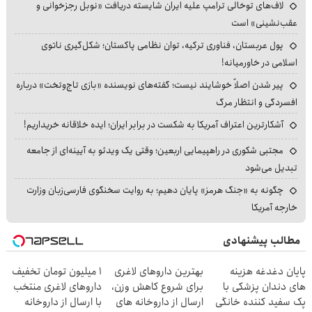
لاف‌های توخالی ترامپ علیه ایران شایسته دریافت «نوبل رجزخوانی و
عقب‌نشینی» است
پول عربستان، فناوری ترکیه، توان نظامی پاکستان؛ شکل‌گیری ناتوی
اسلامی در خاورمیانه!
پیر شدن اصلاً خوشایند نیست؛ گفته‌های نویسنده «بازی تاج‌وتخت» درباره
افسردگی و انتظار مرگ
آشکارترین اعتراف آمریکا به شکست در برابر ایران؛ ایده خلاقانه خریداریم!
مجتبی شکوری در راهپیمایی اربعین؛ وقتی یک ویدئو به آیینه‌ای از جامعه
تبدیل می‌شود
چگونه به «جنگ هرمز» پایان دهیم؛ به روایت سخنگوی فارسی‌زبان وزارت
خارجه آمریکا
مطالب پیشنهادی
پایان دغدغه هزینه
بهترین داروهای لاغری
۱ میلیون تومان تخفیف
های دندان پزشکی با
برای شروع کاهش وزن،
داروهای لاغری منتخب
پک سفید کننده خانگی
ارسال از داروخانه های
با ارسال از داروخانه