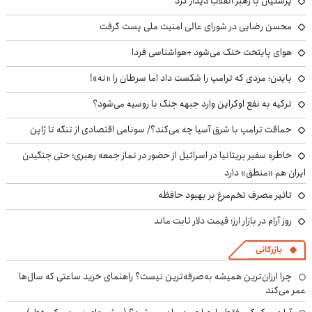
پزشکیان با رهبر انقلاب دیدار کرد
محسن رضایی در شورای عالی امنیت ملی پست گرفت
هوای پایتخت خنک می‌شود +هواشناسی فردا
بایدن؛ مردی که ترامپ را شکست داد اما سرطان را «نه»!
ترکیه به نفع اوکراین وارد جبهه جنگ با روسیه می‌شود؟
حماقت ترامپ با شرق آسیا چه می‌کند؟/ سونامی اقتصادی از تنگه تا ژاپن
خاطره سفیر بریتانیا در اسرائیل از حضور در نماز جمعه رهبری؛ حتی جنگیدن
ایران هم «منطق» دارد
تاثیر مصرف تخم‌مرغ بر بهبود حافظه
روز آرام در بازار ارز؛ قیمت دلار ثابت ماند
بازرگانی
چرا ارزان‌ترین همیشه به‌صرفه‌ترین نیست؟ راهنمای خرید ساعتی که سال‌ها
عمر می‌کند