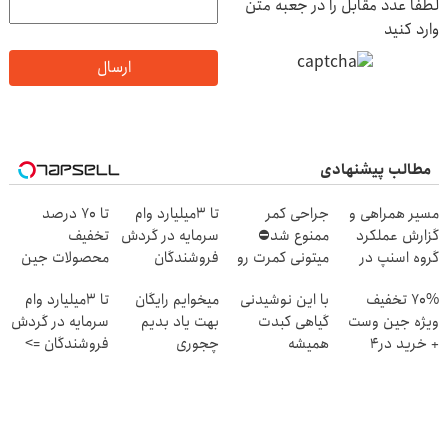
لطفا عدد مقابل را در جعبه متن
وارد کنید
ارسال
مطالب پیشنهادی
مسیر همراهی و
جراحی کمر
تا 3میلیارد وام
تا 70 درصد
گزارش عملکرد
ممنوع شد⛔
سرمایه در گردش
تخفیف
گروه اسنپ در
میتونی کمرت رو
فروشندگان
محصولات جین
۱۴۰۴
در منزل درمان
وست + خرید در
70% تخفیف
با این نوشیدنی
میخوایم رایگان
تا 3میلیارد وام
کنی! 👈🏻
4 قسط
ویژه جین وست
گیاهی کبدت
بهت یاد بدیم
سرمایه در گردش
پرسش‌نامه
+ خرید در4
همیشه
چجوری
فروشندگان =>
قسطه
پرقدرته55%تخفیف
پولدارشی! باور
فروشگاهت رو
نداری امتحانش
ثبت کن
مجانیه