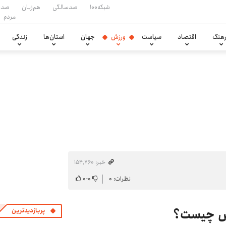
شبکه۱۰۰
صدسالگی
هم‌زبان
صدا
مردم
هنگ
اقتصاد
سیاست
ورزش
جهان
استان‌ها
زندگی
خبر: ۱۵۴٬۷۶۰
نظرات: ۰
۰
-
۰
یس چیست؟
پربازدیدترین