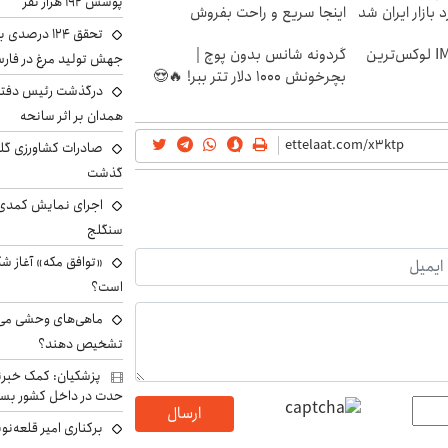
پوشش ۱۹۲ هزار نفر
اینجا سریع و راحت بفروش
تحقق ۱۲۴ درص
رونمایی رسمی IM LS9 لوکس‌ترین
گردونه شانس بدون پوچ |
جهش تولید مرغ در فار
بچرخونش 1000 دلار تتر ببر! 🔥😍
درگذشت رئیس دفتر ن
همدان بر اثر سانحه
گذشت
اجرای نمایش کمدی 
سنگلج
«توافق مکه» آغاز ش
است؟
ماهی‌های وحشی می‌تو
تشخیص دهند؟
پزشکیان: کمک خبرنگ
حدت در داخل کشور بسی
ارسال
برکناری امیر قلعه‌ن