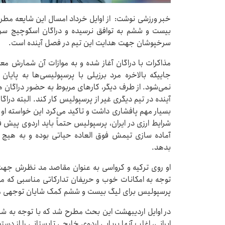
خبر ورزشی نوشت: از اوایل خرداد امسال این شایعه مطرح
بیست و ششم به توافق نرسیده و دراگان اسکوچیچ سر
سرخپوشان جهت هدایت این تیم در فصل آینده است.
مذاکرات با دراگان آغاز شده و به موازات آن شمارش معک
جاییکه بالاخره مرد برزیلی با پرسپولیسی‌ها به پای
نمی‌شود. از طرف دیگر، کارهای مربوط به حضور دراگان 
آینده در تیم دیگری غیر از پرسپولیس کار کند. البته درا
بسیار مهم پافشاری داشت و تاکید می‌کرد این خواسته او 
شرایط ارزی در ایران، پرسپولیس حتماً باید اردوی پیش ف
آماده سازی تیمش فوق العاده حیاتی بوده و به هیچ 
بدهد.
او روی ترکیه و کرواسی به عنوان مقاصد مد نظرش جهت ب
توجه به امکانات خوب و حریفان تدارکاتی مناسبی که می‌ت
پرسپولیس برای لیگ بیست و ششم کمک شایان توجهی می
در اوایل اردیبهشت این بحث مطرح شد که با توجه به شر
ایرانی، اغلب آنها برپایی اردوی خارجی تابستانی را از دست