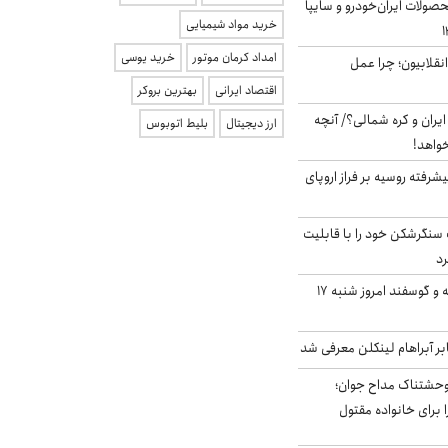
ولات ایران‌خودرو و سایپا
خرید مواد شیمیایی
امداد کرمان موتور
خرید یوسی
انقلابیون؛ چرا عمل
اقتصاد ایرانی
بهترین بروکر
یران و کره شمالی؟/ آنچه
ارز دیجیتال
بلیط اتوبوس
خواهد!
گنده پیشرفته روسیه بر فراز اروپای
نگرشکن خود را با قابلیت
رد
قیمت گوشت گوساله و گوسفند امروز شنبه ۱۷
بر آبراهام لینکلن معرفی شد
وحشتناک مداح جوان؛
 برای خانواده مقتول