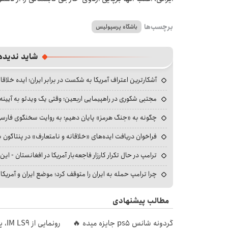
برچسب‌ها
باشگاه پرسپولیس
شاید ندیده
آشکارترین اعتراف آمریکا به شکست در برابر ایران؛ ایده خلاقا
مجتبی شکوری در راهپیمایی اربعین؛ وقتی یک ویدئو به آیینه‌
چگونه به «جنگ هرمز» پایان دهیم؛ به روایت سخنگوی فارسی‌ز
فراخوان دریافت ایده‌های «خلاقانه و نامتعارف» در پنتاگون بر
ترامپ در حال تکرار کارزار فاجعه‌بار آمریکا در افغانستان - این 
چرا ترامپ حمله به ایران را متوقف کرد؛ موضع ایران و آمریک
مطالب پیشنهادی
گردونه شانس ps5 جایزه میده 🔥
رونمایی