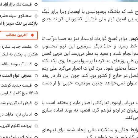
قیمت دلار بازار آزاد امروز شنب
 شد که باشگاه پرسپولیس با اوسمار ویرا برای لیگ
سخنگوی سپاه «شرط 
مربی اسبق تیم ملی فوتبال کشورمان گزینه جدی
بازگشایی تنگه هرمز را اع
آخرین مطالب
وس برای فسخ قرارداد اوسمار نیز به صدا درآمد تا
ان خط رسید و حالا دیگر سرمربی این تیم محسوب
مقصد جدید ستاره 
هم انجام شده و بعید به نظر می‌رسد این مربی فصل
شکاری با پیکان به لیگ م
گان طی روزهای مذاکره با پرسپولیسی‌ها روی یک نکته
کدام آبمیوه‌ها واقع
حتماً محقق شود. مرد کروات اصرار می‌کرد علی رغم
صل در خارج از کشور برپا کند چون این کار در روند
معرفی انواع المنت ف
عنوان نمی‌خواهد چنین موقعیت خوبی را از دست
۱۴۰۵/ مرغ کامل کیلویی چند شد؟ +جدول
رپایی اردوی تدارکاتی اصرار دارد و معتقد است با
قبض آب گران‌تر شده
وان در اردو فراهم کرد، قضیه به روند آماده سازی
ادعای تازه امارات در
‌کند.
پرونده کلثوم اکبری،
ایط جنگی و مشکلات مالی ایجاد شده برای تیم‌های
ور کار خود خارج خواهند کرد.
ماجرای پیامک « م