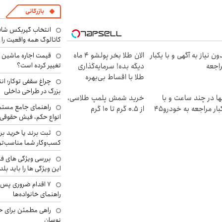
بازرگانی
انتخاب گیربکس شاف
کاتالوگ همه واقعیت را 
ون نیاز به آگهی و با یکبار
الان طلا بخر پولشو 4 ماه
تغییر کرده است؟
اجعه
دیگه بده! سرمایه‌گذاری
طلا با اقساط بی‌بهره
چراغ سقفی توکار؛ ان
بزرگ در طراحی داخلی
ها در چند ساعت و با
خرید شمش پلمپ طلاسی،
راهنمای جامع مستم
بار مراجعه به خودرو45
از ۰.۵ گرم تا ۱۰ گرم
انواع حکم، فیش حقوقی 
ثبت برند یا خرید برن
کسب‌وکار شما مناسب‌ت
بررسی ویژگی های فن
این ویژگی ها را باید بلد
۷ اقدام ضروری پس 
راهنمای خانواده‌ها
راهی مطمئن برای ح
نوسان