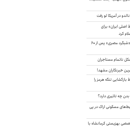
الدو در آمریکا لو رفت
اصلی ایران» برای
لام کرد
مشاهده پرنده نادر «شبگرد مصری» پس از ۶۰
مشکل ناتمام مستاجران
رین خبرنگاران مشهد!
بازگشایی تنگه هرمز را
دن چه تاثیری دارد؟
یط‌های مسکونی اراک در پی
صی بهزیستی کرمانشاه با