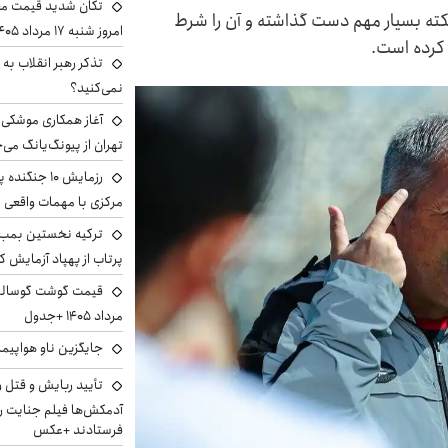
تکان شدید قیمت محص
کته بسیار مهم دست گذاشته و آن را شرط
امروز شنبه ۱۷ مرداد ۱۴۰۵
کرده است.
تذکر رهبر انقلاب به 
نمی‌کنید؟
آغاز همکاری موشکی ا
تهران از پیونگ‌یانگ می‌
رزمایش ۱۰ جن
مرکزی با مهمات واقعی
ترکیه نخستین بمب س
پرتاب از پهپاد آزمایش ک
مرداد ۱۴۰۵ +جدول
جایگزین ناو هواپیما
تأیید ربایش و قتل 
آدمکش‌ها فیلم جنایت را
فرستادند +عکس