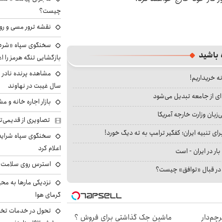
چیست؟
نقشه ترور مسی و رون
سخنگوی سپاه «شرط 
 باشید
بازگشایی تنگه هرمز را اع
نه خریداریم!
سال غیبت در نهاوند
ای از جامعه تبدیل می‌شود
بازار اجاره خانه و 
بان وزارت خارجه آمریکا
تصاویری از قدیمی‌ت
ای تنبیه ایران؛ کفگیر ترامپ به ته دیگ خورد!
سخنگوی سپاه شرایط 
اعلام کرد
بار در ایران - است
استرس روی سلامت ب
ا در قبال «توافق» چیست؟
نزدیکی مارها به مح
گرمای هوا
تحول در خدمات تخص
 از IM LS9، پرچم‌دار
ماشین جک گذاشتی برای فروش ؟