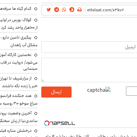
کدام گیاه ها سرفه‌ه
کولاک بورس در اول
از ۱۰۰هزار واحد رشد کرد
پیگیری تامین دارو، 
مشکل آب زاهدان
نخستین کارگاه آموزش
می‌شود/ «روایت در قاب
سینمایی
از مزارشریف تا تهران
خبر را زنده نگه داشتند
ارسال
هند جنگنده فرانسوی ر
سراغ سوخو-30 روسیه می‌رود
آخرین وضعیت پروند
ساعدی‌نیا از زبان سخنگ
درخشش ستاره فیلم ف
ید شمش پلمپ طلاسی،
الان طلا بخر پولشو 4 ماه