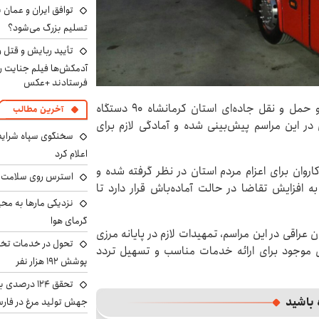
توافق ایران و عمان ب
تسلیم بزرگ می‌شود؟
تأیید ربایش و قتل 
آدمکش‌ها فیلم جنایت را
فرستادند +عکس
، به گفته مدیرکل راهداری و حمل‌ و نقل جاده‌ای استان کرمانشاه ۹۰ دستگاه
آخرین مطالب
 در این مراسم پیش‌بینی شده و آمادگی لازم برای
سخنگوی سپاه شرایط 
اعلام کرد
توبوس در قالب کاروان برای اعزام مردم استان در نظر گرفته شده و
استرس روی سلامت ب
به افزایش تقاضا در حالت آماده‌باش قرار دارد تا
نزدیکی مارها به مح
گرمای هوا
عراقی در این مراسم، تمهیدات لازم در پایانه مرزی
تحول در خدمات تخص
 موجود برای ارائه خدمات مناسب و تسهیل تردد
پوشش ۱۹۲ هزار نفر
تحقق ۱۲۴ درص
 باشید
جهش تولید مرغ در فار