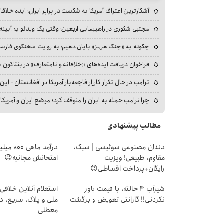
آشکارترین اعتراف آمریکا به شکست در برابر ایران؛ ایده خلاقا
مجتبی شکوری در راهپیمایی اربعین؛ وقتی یک ویدئو به آیینه‌
چگونه به «جنگ هرمز» پایان دهیم؛ به روایت سخنگوی فارسی‌ز
فراخوان دریافت ایده‌های «خلاقانه و نامتعارف» در پنتاگون بر
ترامپ در حال تکرار کارزار فاجعه‌بار آمریکا در افغانستان - این 
چرا ترامپ حمله به ایران را متوقف کرد؛ موضع ایران و آمریک
مطالب پیشنهادی
دندان مصنوعی سوئیسی | سبک،
درآمد ما
مقاوم، طبیعی! ویزیت
امتحانش مجانیه😉
رایگان+پرداخت اقساطی😍
شیر‌آب ۴ حالته، با قیمت باور
استعلام آنلاین خلافی
نکردنی!! گارانتی تعویض و برگشت
ملی و پلاک، سریع، د
معطلی