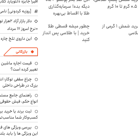
افیرا جایزه «لئوپارد کلاب
۱ گرم
دیگه بده! سرمایه‌گذاری
[روزبه کردونی] نامی
طلا با اقساط بی‌بهره
دلار بازا
خرید شمش 1 گرمی از
چطور میشه قسطی طلا
+نرخ امروز ۱۷ مرداد
اسی
خرید | با طلاسی پس انداز
این داروی تلخ چاره
کنید
بازرگانی
تغییر کرده است؟
چراغ سقفی توکار؛ ان
بزرگ در طراحی داخلی
راهنمای جامع مستم
انواع حکم، فیش حقوقی 
ثبت برند یا خرید برن
کسب‌وکار شما مناسب‌ت
بررسی ویژگی های فن
این ویژگی ها را باید بلد