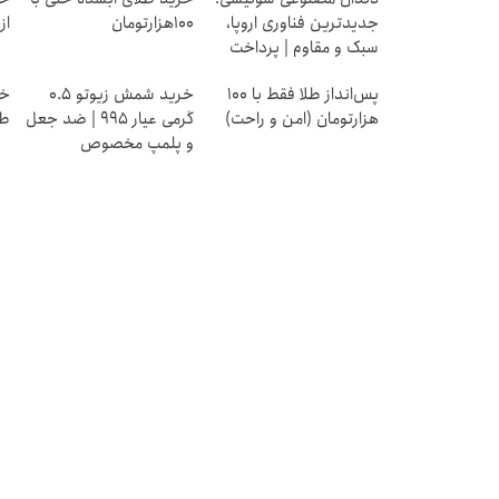
جدیدترین فناوری اروپا،
۱۰۰هزارتومان
از ۰.۵ گرم تا ۰
سبک و مقاوم | پرداخت
قسطی
پس‌انداز طلا فقط با ۱۰۰
خرید شمش زیوتو ۰.۵
هزارتومان (امن و راحت)
گرمی عیار ۹۹۵ | ضد جعل
طل
و پلمپ مخصوص