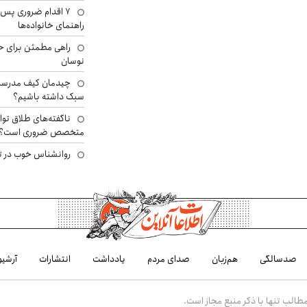
۷ اقدام ضروری پس 
راهنمای خانواده‌ها
راهی مطمئن برای ح
نوسان
چیدمان کیف مدرسه؛
سبک داشته باشیم؟
ناگفته‌های طلاق توا
متخصص ضروری است؟
روانشناس خوب در ت
صدسالگی
هم‌زبان
صدای مردم
یادداشت
انتشارات
آرشیو
الب تنها با ذکر منبع مجاز است.