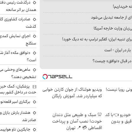
درگذشت رئیس دفتر ن
نه خریداریم!
همدان بر اثر سانحه
ای از جامعه تبدیل می‌شود
گذشت
بان وزارت خارجه آمریکا
اجرای نمایش کمدی 
ای تنبیه ایران؛ کفگیر ترامپ به ته دیگ خورد!
سنگلج
بار در ایران - است
«توافق مکه» آغاز ش
است؟
ا در قبال «توافق» چیست؟
ماهی‌های وحشی می‌تو
تشخیص دهند؟
پزشکیان: کمک خبرنگ
هی 800 میلیونی رویا نیست!
ویدیو هولناک از جوان کارتن خوابی
حدت در داخل کشور بسی
که میلیاردر شد. آموزش رایگان
برکناری امیر قلعه‌ن
هشدار بارش باران و
 خودرو 👈با کد
🦷 سبک و طبیعی مثل دندان
صادر شد
قیق و بدون
خودت! نصب آسان و پرداخت
اقساطی 💳 📍 تهران
جایگزین ناو هواپیما