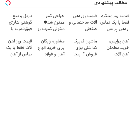
مطالب پیشنهادی
قیمت روز میلگرد
قیمت روز آهن
جراحی کمر
دریل و پیچ
فقط با یک تماس
آلات ساختمانی و
ممنوع شد⛔
گوشتی شارژی
از آهن پرایس
صنعتی
میتونی کمرت رو
فوق‌قدرت با
در منزل درمان
کنترل سرعت ⚡
آهن پرایس،
ماشین کوییک
مشاوره رایگان
قیمت روز آهن
کنی! 👈🏻
(همراه با
خرید مطمئن
گذاشتی برای
برای خرید انواع
آلات فقط با یک
پرسش‌نامه
متعلقات)
آهن آلات
فروش ؟ اینجا
آهن و فولاد
تماس از آهن
سریع و راحت
پرایس
بفروش