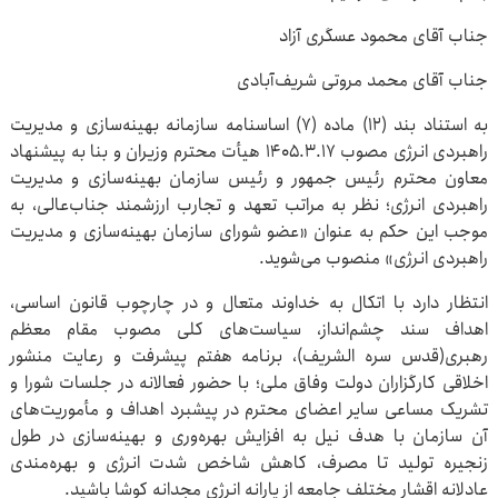
جناب آقای محمود عسگری آزاد
جناب آقای محمد مروتی شریف‌آبادی
به استناد بند (۱۲) ماده (۷) اساسنامه سازمانه بهینه‌سازی و مدیریت
راهبردی انرژی مصوب ۱۴۰۵.۳.۱۷ هیأت محترم وزیران و بنا به پیشنهاد
معاون محترم رئیس جمهور و رئیس سازمان بهینه‌سازی و مدیریت
راهبردی انرژی؛ نظر به مراتب تعهد و تجارب ارزشمند جناب‌عالی، به
موجب این حکم به عنوان «عضو شورای سازمان بهینه‌سازی و مدیریت
راهبردی انرژی» منصوب می‌شوید.
انتظار دارد با اتکال به خداوند متعال و در چارچوب قانون اساسی،
اهداف سند چشم‌انداز، سیاست‌های کلی مصوب مقام معظم
رهبری(قدس سره الشریف)، برنامه هفتم پیشرفت و رعایت منشور
اخلاقی کارگزاران دولت وفاق ملی؛ با حضور فعالانه در جلسات شورا و
تشریک مساعی سایر اعضای محترم در پیشبرد اهداف و مأموریت‌های
آن سازمان با هدف نیل به افزایش بهره‌وری و بهینه‌سازی در طول
زنجیره تولید تا مصرف، کاهش شاخص شدت انرژی و بهره‌مندی
عادلانه اقشار مختلف جامعه از یارانه انرژی مجدانه کوشا باشید.