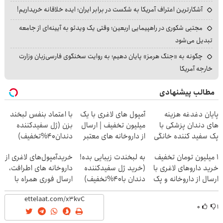
آشکارترین اعتراف آمریکا به شکست در برابر ایران؛ ایده خلاقانه خریداریم!
مجتبی شکوری در راهپیمایی اربعین؛ وقتی یک ویدئو به آیینه‌ای از جامعه
تبدیل می‌شود
چگونه به «جنگ هرمز» پایان دهیم؛ به روایت سخنگوی فارسی‌زبان وزارت
خارجه آمریکا
مطالب پیشنهادی
پایان دغدغه هزینه
آمپول های لاغری با یک
با اعتماد بنفس لبخند
های دندان پزشکی با
میلیون تخفیف | ارسال
بزن (ژل سفیدکننده
پک سفید کننده خانگی
از داروخانه های معتبر
دندان40%تخفیف)
1 میلیون تومان تخفیف
به لبخندت زیبایی بده!
خریدآمپول‌های لاغری از
خرید داروهای لاغری با
(خرید ژل سفیدکننده
داروخانه های اطرافت،
ارسال از داروخانه و پک
دندان با40%تخفیف)
ارسال فوری همراه با
یخ!
پک یخ!
۰
۱