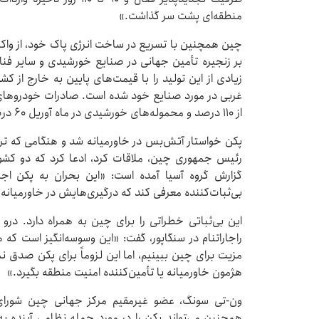
منطقه‌ای پشت سر گذاشت.»
چین همچنین با تسریع در ساخت انرژی پاک خود، از واک
بر زنجیره تأمین جهانی در صنایع خورشیدی و سایر فن
زیادی از این تولید را با قیمت‌های پایین به خارج از کش
غربی در مورد صنایع خود شده است. صادرات خودروهای 
از ۱۱۰ درصد و محموله‌های خورشیدی در ماه آوریل ۶۰ درصد افزایش یافت.
پکن خواستار آتش‌بس در خاورمیانه شد و هنگامی که ترا
رئیس جمهوری چین، ملاقات کرد، ادعا کرد که دو کشور 
گزارش گروه آسیا آمده است: «این بحران به پکن اجاز
بی‌ثبات‌کننده‌ معرفی کند که درگیری‌هایش در خاورمیانه 
این بی‌ثباتی خطراتی را برای چین به همراه دارد. در
راجاراتنام در سنگاپور، گفت: «این وسوسه‌انگیز است که ه
مزیت برای چین ببینیم، اما این لزوماً برای پکن صدق ن
هژمون خاورمیانه یا تأمین‌کننده امنیت منطقه بگیرد.»
ون-تی سونگ، عضو غیرمقیم مرکز جهانی چین شورای آ
همچنین می‌تواند پکن را در مورد حمله نظامی آینده به ت