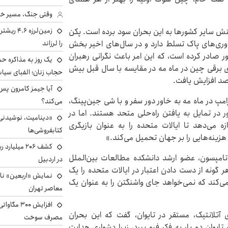
وقتی جنگ، مسیر خبر 
زمین‌لرزه
نش سایر کشورها به این بحران سود برده است. پکن
اوری‌های پاک تسلط دارد و در سال‌های اخیر بخش
را لرزاند
ور صادر کرده است، که این امر باعث نگرانی رهبران
یک روز به مذاکره حم
برقی چین در ماه مه در مقایسه با سال قبل بیش
حجاب زنان؛ الفبای سیاس
مپ در ماه مه به خاور دور سفر و با شی جین‌پینگ،
می‌کند؟
در تمایل به یافتن راه‌حلی متحد هستند. اما در
«دینامیت، نوشیدنی 
ه می‌دهد تا ایالات متحده را به عنوان بازیگری
کتابفروشی‌ها
هزینه‌هایی را بر جهان تحمیل می‌کند.»
کشف ۲۰۶ میل
و تامپسون، عضو ارشد دانشکده مطالعات بین‌الملل
در اردبیل
ر گونه از دست دادن اعتبار در ایالات متحده را یک
نمایش «اربعین» ناص
می‌کند که نمی‌خواهد جای واشنگتن را به عنوان یک
معاصر تهران
افزایش ۰۰
تلانتیک، مستقر در تایوان، گفت که این بحران
مصرف سوخت
ایوان دو بار به فکر فرو ببرد، زیرا دشواری هدایت