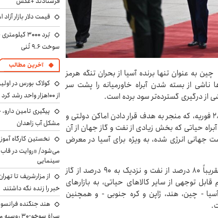
فرستادند +عکس
قیمت دلار بازار آزاد امروز شنب
سوخت ۹.۶ تُنی
آخرین مطالب
 چین به عنوان تنها برنده آسیا از بحران تنگه هرمز
کولاک بورس در اول
 ناشی از بسته شدن آبراه خاورمیانه را پشت سر
از ۱۰۰هزار واحد رشد کرد
ی از درگیری گسترده‌تر سود برده است.
پیگیری تامین دارو، 
ایران پس از حملات مشترک ایالات متحده و اسرائیل در 28 فوریه، که منجر به هدف قرار دادن اماکن دولتی و
مشکل آب زاهدان
 آبراه حیاتی که بخش زیادی از نفت و گاز جهان از آن
مت جهانی انرژی شده، به ویژه برای آسیا در معرض
نخستین کارگاه آموزش
می‌شود/ «روایت در قاب
سینمایی
در این گزارش آمده است که پیش از بسته شدن تنگه، تقریباً ۸۰ درصد از نفت و نزدیک به ۹۰ درصد از گاز
از مزارشریف تا تهران
 قابل توجهی از سایر کالاهای حیاتی، به بازارهای
خبر را زنده نگه داشتند
آسیا - چین، هند، ژاپن و کره جنوبی - و همچنین
هند جنگنده فرانسوی ر
ت.
سراغ سوخو-30 روسیه می‌رود