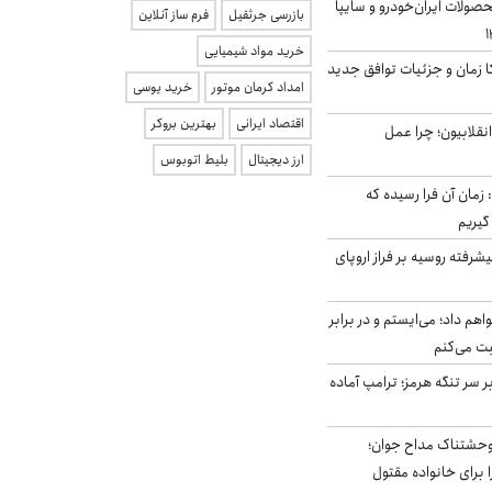
ولات ایران‌خودرو و سایپا
بازرسی جرثقیل
فرم ساز آنلاین
خرید مواد شیمیایی
کا زمان و جزئیات توافق جدید
امداد کرمان موتور
خرید یوسی
اقتصاد ایرانی
بهترین بروکر
انقلابیون؛ چرا عمل
ارز دیجیتال
بلیط اتوبوس
 زمان آن فرا رسیده که
گیریم
گنده پیشرفته روسیه بر فراز اروپای
هم داد؛ می‌ایستم و در برابر
بت می‌کنم
ر سر تنگه هرمز؛ ترامپ آماده
وحشتناک مداح جوان؛
 برای خانواده مقتول