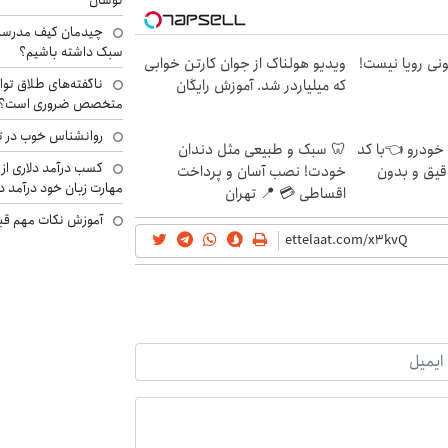
نوسان
چیدمان کیف مدرسه؛
سبک داشته باشیم؟
هی 800 میلیونی رویا نیست!
ویدیو هولناک از جوان کارتن خوابی
ناگفته‌های طلاق توا
که میلیاردر شد. آموزش رایگان
متخصص ضروری است؟
روانشناس خوب در ت
 خودرو 👈با کد
🦷 سبک و طبیعی مثل دندان
کسب درآمد دلاری از 
قیق و بدون
خودت! نصب آسان و پرداخت
مهارت زبان خود درآمد د
اقساطی 💳 📍 تهران
آموزش نکات مهم قبل 