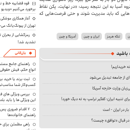
قوه قضاییه خط و نش
ه آسیا به این نتیجه رسید: «در نهایت، پکن نقاط
برخورد می‌کنیم +ویدیو
ش‌هایی که باید مدیریت شوند و حتی فرصت‌هایی که
آغاز همکاری موشکی ا
تهران از پیونگ‌یانگ می‌
رمزگشایی از بحران ت
ن
تنگه هرمز
ایران و چین
آمریکا و چین
تشدید شد!
 باشید
بازرگانی
راهنمای جامع مستم
نه خریداریم!
انواع حکم، فیش حقوقی 
ای از جامعه تبدیل می‌شود
ثبت برند یا خرید برن
کسب‌وکار شما مناسب‌ت
بان وزارت خارجه آمریکا
بررسی ویژگی های فن
ای تنبیه ایران؛ کفگیر ترامپ به ته دیگ خورد!
این ویژگی ها را باید بلد
۷ اقدام ضروری پس 
بار در ایران - است
راهنمای خانواده‌ها
ا در قبال «توافق» چیست؟
راهی مطمئن برای ح