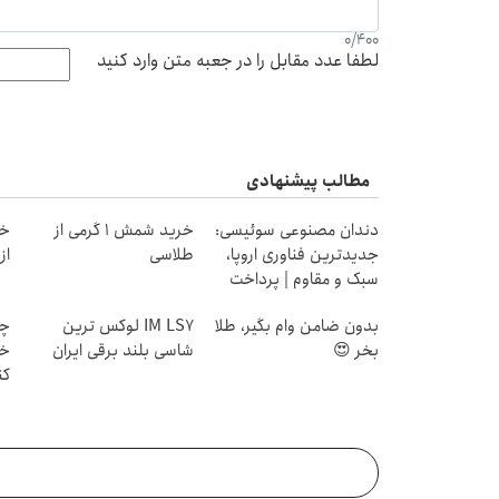
0
/
400
لطفا عدد مقابل را در جعبه متن وارد کنید
مطالب پیشنهادی
دندان مصنوعی سوئیسی:
خرید شمش 1 گرمی از
خر
جدیدترین فناوری اروپا،
طلاسی
از ۰.۵ گرم تا ۰
سبک و مقاوم | پرداخت
قسطی
بدون ضامن وام بگیر، طلا
IM LS7 لوکس ترین
چط
بخر 😍
شاسی بلند برقی ایران
خر
کن