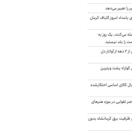
را تغییر می‌دهد
 ۴.۶ ریشتری بامداد امروز گلباف کرمان
له می‌کنند، یک روز به
ت را بلد نیستید
آیا جیمز کامرون پس از ۲ دهه از آواتار دل
گوارا» پشت ویترین
یارد ریال کالای اساسی احتکارشده
ر تقوایی در موزه هنرهای
۳ مگاواتی ظرفیت برق کرمانشاه بدون