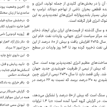
ن را در بخش‌های کلیدی از جمله تولید، انرژی و
آخرین وضعیت پروند
نده قطعی بحران ناشی از تهاجم دونالد ترامپ به
ساعدی‌نیا از زبان سخنگ
 بسیار بلندپروازانه انرژی‌های تجدیدپذیر به این
ک انرژی قرار گرفته است.
درخشش ستاره فیلم ف
افیرا جایزه «لئوپارد کلاب
 سال گذشته از قیمت‌های ارزان برای ایجاد ذخایر
[روزبه کردونی] نامی
رشد مرکز سیاست انرژی جهانی، واردات نفت خام این
کشور از ۱۱.۱ میلیون بشکه در روز به ۱۱.۶ میلیون بشکه در سال ۲۰۲۵ افزایش یافت و بیش از ۸۰ درصد از این
دلار بازا
افزایش به ذخایر منتقل شد. از ژانویه، چین به اندازه کافی نفت ذخیره کرده بود تا ۱۰۴ روز واردات در سطح
+نرخ امروز ۱۷ مرداد
این داروی تلخ چاره
ساخت‌های عظیم انرژی تجدیدپذیر بوده است. سال
تأیید ربایش و قتل 
 کرد که بیش از نیمی از ظرفیت خورشیدی جدید جهان
آدمکش‌ها فیلم جنایت را
است. سال قبل از آن، ۲۷۷ گیگاوات به این ظرفیت اضافه شد. پکن قصد دارد تا سال ۲۰۳۰ نیمی از انرژی چین
فرستادند +عکس
از منابع غیرفسیلی تأمین شود و سهم انرژی بادی و خورشیدی به ۳۰ درصد برسد که نسبت به ۲۲ درصد در
باقر خرازی به دادگا
گزارش خبرنگار بی‌بی‌
گرچه ترکیب انرژی چین هنوز تا حد زیادی مبتنی بر زغال سنگ است که بیش از ۵۰ درصد را تشکیل می‌دهد،
همه در ایران سوگوار ک
سهم انرژی‌های تجدیدپذیر به سرعت در حال افزایش است. در گزارش گروه آسیا آمده است: «با ۱.۴ تراوات
لیونل مسی خداحافظ
 تا ۱۱۰ روز ذخیره واردات نفت خام، چین شوک اولیه را بهتر از هر همتای