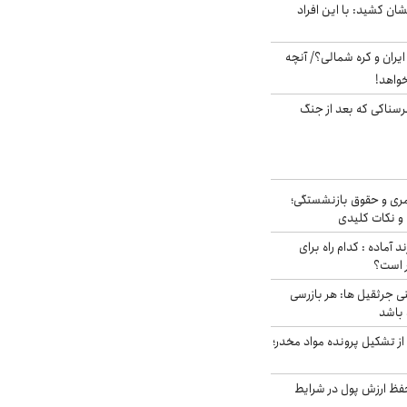
ان کشید: با این افراد
یران و کره شمالی؟/ آنچه
خواهد!
رسناکی که بعد از جنگ
ری و حقوق بازنشستگی؛
و نکات کلیدی
د آماده : کدام راه برای
ر است؟
ی جرثقیل ها: هر بازرسی
 باشد
از تشکیل پرونده مواد مخدر؛
فظ ارزش پول در شرایط