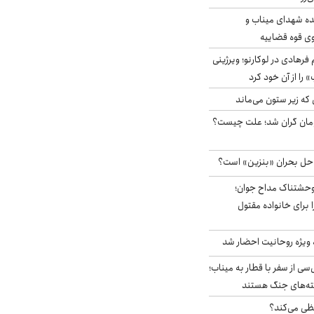
ه شهدای میناب و
وی قوه قضاییه
رهادی در لوکارنو؛ ویرژینی
» را از آن خود کرد
 که زیر ستون می‌ماند
ر آزاد ۲هزار تومان گران شد؛ علت چیست؟
 حل بحران «بنزین» است؟
وحشتناک مداح جوان؛
 برای خانواده مقتول
ه ویژه روحانیت احضار شد
سی از سفر با قطار به میناب؛
شته‌های جنگ هستند
ی می‌کند؟