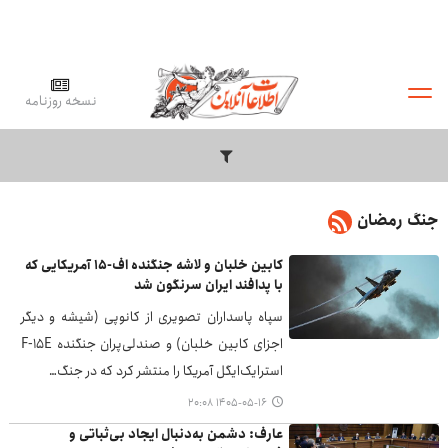
نسخه روزنامه
جنگ رمضان
کابین خلبان و لاشه جنگنده اف-۱۵ آمریکایی که
با پدافند ایران سرنگون شد
سپاه پاسداران تصویری از کانوپی (شیشه و دیگر
اجزای کابین خلبان) و صندلی‌پران جنگنده F-۱۵E
استرایک‌ایگل آمریکا را منتشر کرد که در جنگ…
۱۴۰۵-۰۵-۱۶ ۲۰:۰۸
عارف: دشمن به‌دنبال ایجاد بی‌ثباتی و