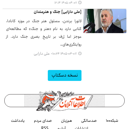
۱۴۰۵-۰۴-۰۷ ۱۲:۱۴
[علی دارابی] جنگ و هنرمندان
لائورا برندن، مسئول هنر جنگ در موزه کانادا،
کتابی دارد به نام «هنر و جنگ» که مطالعه‌ای
موجز اما ژرف بر تاریخ بصری جنگ دارد. از
روایتگری‌های…
علی دارابی
۱۴۰۵-۰۴-۰۷ ۱۰:۲۴
نسخه دسکتاپ
شبکه۱۰۰
صدسالگی
هم‌زبان
صدای مردم
یادداشت
انتشارات
آرشیو
RSS