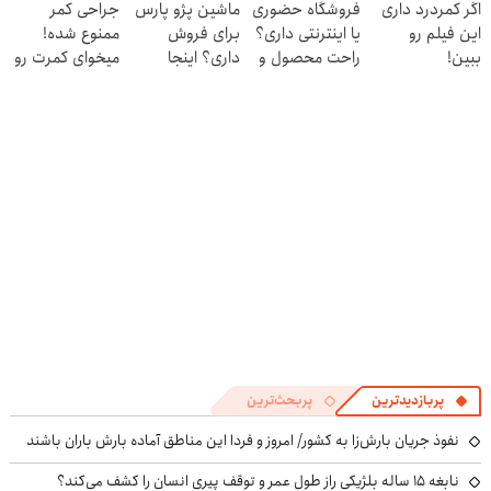
اگر کمردرد داری
فروشگاه حضوری
ماشین پژو پارس
جراحی کمر
پر کن»
بده 🎯
محدود)
این فیلم رو
یا اینترنتی داری؟
برای فروش
ممنوع شده!
ببین!
راحت محصول و
داری؟ اینجا
میخوای کمرت رو
◗پرسش‌نامه رو
خدماتت رو
سریع بفروشش
در منزل درمان
پر کن◖
بفروش
کنی؟
((پرسش‌نامه))
پربازدیدترین
پربحث‌ترین
نفوذ جریان بارش‌زا به کشور/ امروز و فردا این مناطق آماده بارش باران باشند
نابغه ۱۵ ساله بلژیکی راز طول عمر و توقف پیری انسان را کشف می‌کند؟