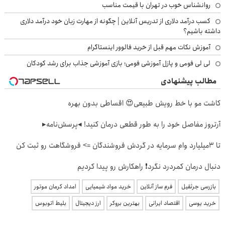
روانشناس خوب در تهران با قیمت مناسب
کسب درآمد دلاری از تدریس آنلاین | چگونه از مهارت زبان خود درآمد دلاری
داشته باشیم؟
آموزش نکات مهم قبل از خرید فالوور اینستاگرام
لی لی فومی و پازل آموزشی فومی؛ بازی آموزشی جذاب برای رشد کودکان
مطالب پیشنهادی
کاشت مو با خط رویش طبیعی😍 اقساطی بدون بهره
آرتروز مفاصل خود را به طور قطعی درمان کنید! ◂پرسش‌نامه▸
تا 3میلیارد وام سرمایه در گردش فروشندگان => فروشگاهت رو ثبت کن
دنبال درمان کمردرد نگرد❗ راهکارش رو پیدا کردیم
بازرسی جرثقیل
فرم ساز آنلاین
خرید مواد شیمیایی
امداد کرمان موتور
خرید یوسی
اقتصاد ایرانی
بهترین بروکر
ارز دیجیتال
بلیط اتوبوس