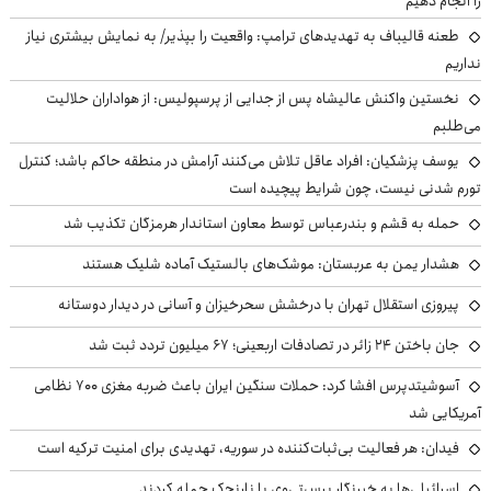
را انجام دهیم
طعنه قالیباف به تهدیدهای ترامپ: واقعیت را بپذیر/ به نمایش بیشتری نیاز
نداریم
نخستین واکنش عالیشاه پس از جدایی از پرسپولیس: از هواداران حلالیت
می‌طلبم
یوسف پزشکیان: افراد عاقل تلاش می‌کنند آرامش در منطقه حاکم باشد؛ کنترل
تورم شدنی نیست، چون شرایط پیچیده است
حمله به قشم و بندرعباس توسط معاون استاندار هرمزگان تکذیب شد
هشدار یمن به عربستان: موشک‌های بالستیک آماده شلیک هستند
پیروزی استقلال تهران با درخشش سحرخیزان و آسانی در دیدار دوستانه
جان باختن ۲۴ زائر در تصادفات اربعینی؛ ۶۷ میلیون تردد ثبت شد
آسوشیتدپرس افشا کرد: حملات سنگین ایران باعث ضربه مغزی ۷۰۰ نظامی
آمریکایی شد
فیدان: هر فعالیت بی‌ثبات‌کننده در سوریه، تهدیدی برای امنیت ترکیه است
اسرائیلی‌ها به خبرنگار پرس‌تی‌وی با نارنجک حمله کردند