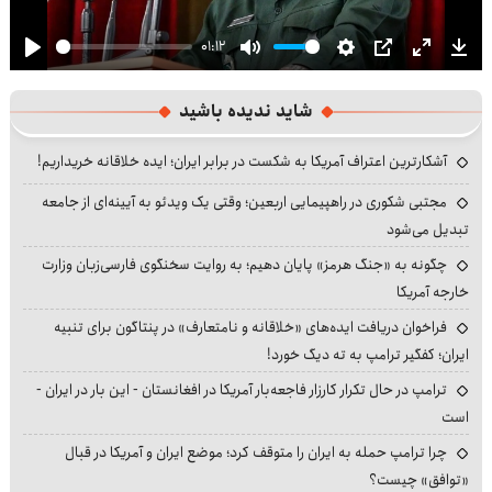
01:12
Play
Mute
Settings
PIP
Enter
Dow
fullscre
شاید ندیده باشید
آشکارترین اعتراف آمریکا به شکست در برابر ایران؛ ایده خلاقانه خریداریم!
مجتبی شکوری در راهپیمایی اربعین؛ وقتی یک ویدئو به آیینه‌ای از جامعه
تبدیل می‌شود
چگونه به «جنگ هرمز» پایان دهیم؛ به روایت سخنگوی فارسی‌زبان وزارت
خارجه آمریکا
فراخوان دریافت ایده‌های «خلاقانه و نامتعارف» در پنتاگون برای تنبیه
ایران؛ کفگیر ترامپ به ته دیگ خورد!
ترامپ در حال تکرار کارزار فاجعه‌بار آمریکا در افغانستان - این بار در ایران -
است
چرا ترامپ حمله به ایران را متوقف کرد؛ موضع ایران و آمریکا در قبال
«توافق» چیست؟