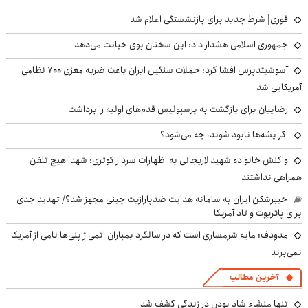
فوری| شرط جدید برای بازنشستگی اعلام شد
جمهوری اسلامی هشدار داد: این سخنان بوی خیانت می‌دهد
آسوشیتدپرس افشا کرد: حملات سنگین ایران باعث ضربه مغزی ۷۰۰ نظامی
آمریکایی شد
رضاییان برای بازگشت به پرسپولیس قدم‌های اولیه را برداشت
اگر پشه‌ها نابود شوند، چه می‌شود؟
واکنش خانواده شهید لاریجانی به اظهارات سردار کوثری: شهدا هیچ تلفن
همراهی نداشتند
خیبرشکن ایران به سامانه هدایت ضدپارازیت چینی مجهز شد؟/ تهدید جدی
برای پاتریوت و تاد آمریکا
مدودف: مایه شرمساری است که در سالگرد بمباران اتمی ژاپنی‌ها نامی از آمریکا
نمی‌برند
آخرین مطالب
تنها منشاء شاد بودن در زندگی کشف شد