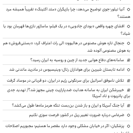
آنیا تیلور-جوی توضیح می‌دهد: چرا بازیگران «متد اکتینگ» تقریباً همیشه مرد
هستند؟
افشای چهره واقعی «بودای جادویی» در یک فیلم؛ ماساژور نازی‌ها قهرمان بود یا
شیاد؟
جنجال تازه هوش مصنوعی در هالیوود؛ الی راث اعتراف کرد: «بستنی‌فروش» هم
به هوش مصنوعی آلوده شد
سامانه‌های دفاع هوایی جدید از چین و روسیه به ایران رسید؟
ادامه تابستان شیرین برای هواداران رئال؛ وینیسیوس در مادرید ماندنی شد
تلاش ناموفق اسرائیل برای سرنگونی رژیم در ایران، دو قربانی در موساد گرفت
خیبرشکن ایران به سامانه هدایت ضدپارازیت چینی مجهز شد؟/ تهدید جدی
برای پاتریوت و تاد آمریکا
آیا جنگ آمریکا و ایران و باز شدن بن‌بست تنگه هرمز ماه‌ها طول می‌کشد؟
ضرغامی درباره ضرورت تغییر ریل در کشور: فرصت سوزی نکنیم
پزشکیان: اگر در خیابان مشکلی وجود دارد مقصر ما هستیم؛ مجبوریم اصلاحات