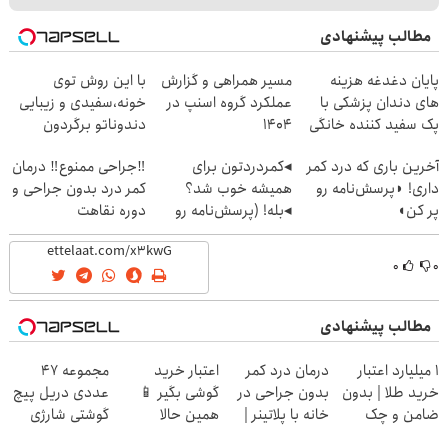
مطالب پیشنهادی
پایان دغدغه هزینه
مسیر همراهی و گزارش
با این روش توی
های دندان پزشکی با
عملکرد گروه اسنپ در
خونه،سفیدی و زیبایی
پک سفید کننده خانگی
۱۴۰۴
دندوناتو برگردون
(40%off)
آخرین باری که درد کمر
◂کمردردتون برای
‼️جراحی ممنوع‼️ درمان
داری! ◗پرسش‌نامه رو
همیشه خوب شد؟
کمر درد بدون جراحی و
پر کن◖
◂بله! (پرسش‌نامه رو
دوره نقاهت
حتما پر کن)
۰
۰
مطالب پیشنهادی
۱ میلیارد اعتبار
درمان درد کمر
اعتبار خرید
مجموعه 47
خرید طلا | بدون
بدون جراحی در
گوشی بگیر 📱
عددی دریل پیچ
ضامن و چک
خانه با پلاتینر |
همین حالا
گوشتی شارژی
«پرسش‌نامه رو
درخواست اعتبار
(تخفیف به مدت