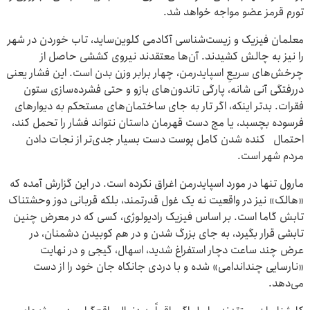
تورم قرمز عضو مواجه خواهد شد.
معلمان فیزیک و زیست‌شناسی آکادمی کلوین‌ساید، تاب خوردن در شهر
را نیز به چالش کشیدند. آن‌ها معتقدند نیروی کششی حاصل از
چرخش‌های سریعِ اسپایدرمن، چهار برابر وزن بدن است. این فشار یعنی
دررفتگی آنی شانه، پارگی تاندون‌های بازو و حتی فشرده‌سازی ستون
فقرات. بدتر اینکه، اگر تار به جای ساختمان‌های مستحکم به دیوارهای
فرسوده بچسبد، یا مچ دست قهرمان داستان نتواند فشار را تحمل کند،
احتمال کنده شدن کامل پوست دست بسیار جدی‌تر از نجات دادن
مردم شهر است.
مارول تنها در مورد اسپایدرمن اغراق نکرده است. در این گزارش آمده که
«هالک» نیز در واقعیت نه یک غول قدرتمند، بلکه قربانی دوز وحشتناک
تابش گاما است. بر اساس فیزیک رادیولوژی، کسی که در معرض چنین
تابشی قرار بگیرد، به جای بزرگ شدن و در هم کوبیدن دشمنان، در
عرض چند ساعت دچار استفراغ شدید، اسهال، گیجی و در نهایت
«نارسایی چنداندامی» شده و با دردی جانکاه جان خود را از دست
می‌دهد.