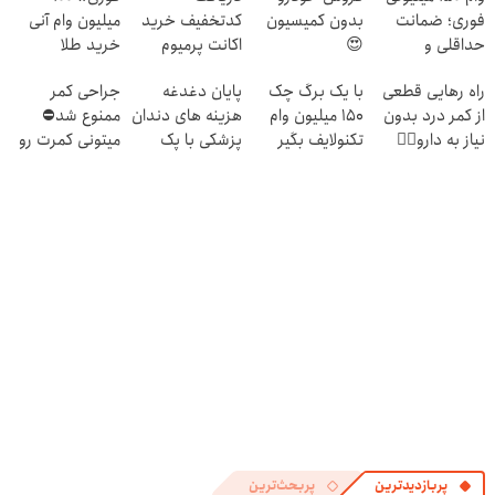
فوری؛ ضمانت
بدون کمیسیون
کدتخفیف خرید
میلیون وام آنی
حداقلی و
😍
اکانت پرمیوم
خرید طلا
بازپرداخت
هوش مصنوعی👇
راه رهایی قطعی
با یک برگ چک
پایان دغدغه
جراحی کمر
دوساله
👇👇👇👇
از کمر درد بدون
150 میلیون وام
هزینه های دندان
ممنوع شد⛔
نیاز به دارو👈🏻
تکنولایف بگیر
پزشکی با پک
میتونی کمرت رو
(پرسش‌نامه رو پر
سفید کننده
در منزل درمان
کن)
خانگی
کنی! 👈🏻
پرسش‌نامه
پربازدیدترین
پربحث‌ترین