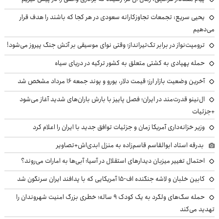
یحیی سریع: تجمعات تجاوزکارانه سعودی در هر کجا که باشند را هدف قرار
می‌دهیم
ترومپت‌نواز در برابر تک‌تیرانداز؛ وقتی نوای موسیقی بر آتش جنگ پیروز می‌شود!
حمله پهپادی به کشتی متعلق به کشور ترکیه در دریای سیاه
آخرین وضعیت بازار ارز؛ قیمت دلار، یورو و پوند جمعه ۱۶ مرداد مشخص شد
ال‌نینو قدرت‌مند در ایران؛ فصل پاییز با بارش باران‌های شدید آغاز می‌شود
+جزئیات
وزیر خزانه‌داری آمریکا زمان و جزئیات توافق جدید با ایران را اعلام کرد
بدرقه استاد ابوالقاسم قاسم‌زاده به منزل ابدی‌اش+تصاویر
احتمال تغییر میزبان دیدارهای استقلال در آسیا؛ آبی‌ها به امارات می‌روند؟
کابین خلبان و لاشه جنگنده اف-۱۵ آمریکایی که با پدافند ایران سرنگون شد
حمله سگ‌های ولگرد به یک کودک ۹ ساله؛ خطری بزرگ امنیت شهروندان را
تهدید می‌کند