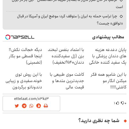
است
چرا ترامپ حمله به ایران را متوقف کرد؛ موضع ایران و آمریکا در قبال
«توافق» چیست؟
مطالب پیشنهادی
پایان دغدغه هزینه
با اعتماد بنفس لبخند
دیگه خجالت نکش‼️
های دندان پزشکی با
بزن (ژل سفیدکننده
اینجا قسطی مو بکار
پک سفید کننده خانگی
دندان40%تخفیف)
(تضمینی)
با این شامپو همه فکر
کاشت موی طبیعی با
با این روش توی
میکنن انگار مو
جدیدترین متدها و
خونه،سفیدی و زیبایی
کاشتی!!!!!
قیمت عالی
دندوناتو برگردون
(40%off)
۱
۰
شما چه نظری دارید؟