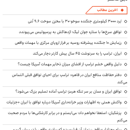
آخرین مطالب
بُرد ۳۰۰۰ کیلومتری جنگنده سوخو-۳۰ با مخزن سوخت ۹.۶ تُنی
توافق سرخ‌ها با ستاره جوان لیگ؛ اژدهاکش به پرسپولیس می‌پیوندد
رزمایش ۱۰ جنگنده پیشرفته روسیه بر فراز اروپای مرکزی با مهمات واقعی
ایران، ترامپ را به سرنوشت ۴۵ سال پیش کارتر دچار می‌کند
دلیل واقعی خشم ترامپ از افشای میزان ذخایر مهمات آمریکا چیست؟
دفتر حفاظت منافع ایران در قاهره: ترامپ برای احیای توافق قبلی التماس
می‌کند
توافق ایران و عمان بر سر تنگه هرمز؛ ترامپ آماده تسلیم بزرگ می‌شود؟
واکنش همتی به اظهارات وزیر خزانه‌داری آمریکا درباره توافق با ایران +جزئیات
پزشکیان: استعفا نخواهم داد؛ می‌ایستم و در برابر کارشکنی‌ها با مردم صحبت
می‌کنم
پیام معنادار عراقچی: زمان آن فرا رسیده که برادری واقعی را در پیش گیریم