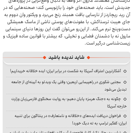
کارشناسان معتقدند مارول اگر واقعاً به دنبال واقع‌گرایی در پروژه‌های
جدیدش است، باید صحنه‌های خود را بازنویسی کند؛ صحنه‌هایی که در
آن رید ریچاردز از نارسایی بافت همبند رنج می‌برد و ویکتور وان دووم به
جای هیبت ترسناکش، با عفونت‌های پوستی ناشی از ماسک همیشگی
دست‌وپنج نرم می‌کند. از این‌رو می‌توان گفت این روزها دنیای سینمایی
مارول نه با دشمنان فضایی و تخیلی، که بیشتر با قوانین ساده فیزیک و
زیست‌شناسی درگیر است.
شاید ندیده باشید
آشکارترین اعتراف آمریکا به شکست در برابر ایران؛ ایده خلاقانه خریداریم!
مجتبی شکوری در راهپیمایی اربعین؛ وقتی یک ویدئو به آیینه‌ای از جامعه
تبدیل می‌شود
چگونه به «جنگ هرمز» پایان دهیم؛ به روایت سخنگوی فارسی‌زبان وزارت
خارجه آمریکا
فراخوان دریافت ایده‌های «خلاقانه و نامتعارف» در پنتاگون برای تنبیه
ایران؛ کفگیر ترامپ به ته دیگ خورد!
ترامپ در حال تکرار کارزار فاجعه‌بار آمریکا در افغانستان - این بار در ایران -