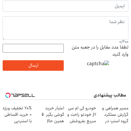
0
/
400
لطفا عدد مقابل را در جعبه متن
وارد کنید
ارسال
مطالب پیشنهادی
مسیر همراهی و
خودرو کی ام سی
اعتبار خرید
70٪ تخفیف ویژه
گزارش عملکرد
j7 خودتو راحت و
گوشی بگیر 📱
+ خرید اقساطی
گروه اسنپ در
سریع بفروشش
همین حالا
با اسنپ‌پی
۱۴۰۴
درخواست اعتبار