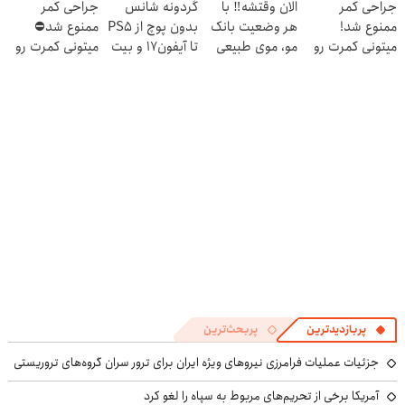
جراحی کمر
الان وقتشه‼️ با
گردونه شانس
جراحی کمر
بده 🎯
ممنوع شد!
هر وضعیت بانک
بدون پوچ از PS5
ممنوع شد⛔
میتونی کمرت رو
مو، موی طبیعی
تا آیفون17 و بیت
میتونی کمرت رو
در منزل درمان
بکار!
کوین 🔥
در منزل درمان
کنی!
کنی! 👈🏻
((پرسش‌نامه))
پرسش‌نامه
پربازدیدترین
پربحث‌ترین
جزئیات عملیات فرامرزی نیروهای ویژه ایران برای ترور سران گروه‌های تروریستی
آمریکا برخی از تحریم‌های مربوط به سپاه را لغو کرد