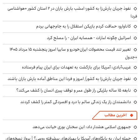
نفوذ جریان بارش‌زا به کشور؛ امشب بارش باران در ۲ استان کشور +هواشناسی
فردا
کاناوارو: حماقت کردم بازیکن استقلال را به جام‌جهانی بردم
اسرائیل چگونه امارات - همسایه ایران - را مسلح کرد
تغییر تند قیمت محصولات ایران‌خودرو و سایپا امروز پنجشنبه ۱۵ مرداد ۱۴۰۵
+جدول
غریب‌آبادی: آمریکا برای بازگشت به تعهدات برای ایران پیام فرستاده
نفوذ جریان بارش‌زا به کشور/ امروز و فردا این مناطق آماده بارش باران باشند
نابغه ۱۵ ساله بلژیکی راز طول عمر و توقف پیری انسان را کشف می‌کند؟
دانشمندان راز یک زندگی سالم با درد و افسردگی کمتر را کشف کردند
آخرین مطالب
جمهوری اسلامی هشدار داد: این سخنان بوری خیانت می‌دهد
حمله ایران به پایگاه‌های آمریکا با پهپادهای پیشرفته روسی؟ | پرواز نسخه‌های