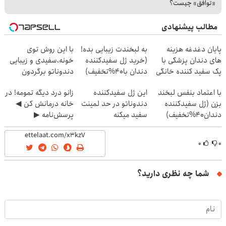
«توافق» چیست؟
مطالب پیشنهادی
پایان دغدغه هزینه
به لبخندت زیبایی بده!
با این روش توی
های دندان پزشکی با
(خرید ژل سفیدکننده
خونه،سفیدی و زیبایی
پک سفید کننده خانگی
دندان با40%تخفیف)
دندوناتو برگردون
(40%off)
با اعتماد بنفس لبخند
این ژل سفیدکننده
زانو درد دیگه تمومه! در
بزن (ژل سفیدکننده
دندوناتو در حد لمینت
خانه درمانش کن ◀
دندان40%تخفیف)
سفید میکنه
پرسش‌نامه ▶
(40%تخفیف)
۰
۰
شما چه نظری دارید؟