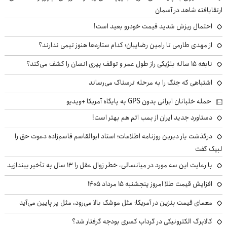
ارتقایافته شاهد در آسمان
احتمال ریزش شدید قیمت خودرو بعید است!
از مهدی طارمی تا رامین رضاییان؛ کدام ستاره‌ها هنوز تیمی ندارند؟
نابغه ۱۵ ساله بلژیکی راز طول عمر و توقف پیری انسان را کشف می‌کند؟
اشتباهی که جنگ را به مرحله ترسناک می‌رساند
حمله خلبانان ایرانی بدون GPS به پایگاه آمریکا +ویدیو
دستاورد جدید ایران از بمب اتم هم بهتر است!
درگذشت یار دیرین روزنامه اطلاعات؛ استاد ابوالقاسم قاسم‌زاده دعوت حق را
لبیک گفت
با رعایت این سه مورد در میانسالی، خطر زوال عقل را ۱۳ سال به تأخیر بیندازید
افزایش قیمت طلا امروز پنجشنبه ۱۵ مرداد ۱۴۰۵
معمای قیمت بنزین در آمریکا؛ مثل موشک بالا می‌رود، مثل پر پایین می‌آید
کالابرگ الکترونیکی در گرداب کسری بودجه گرفتار شد؟