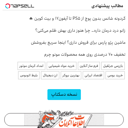
مطالب پیشنهادی
گردونه شانس بدون پوچ از PS5 تا آیفون17 و بیت کوین 🔥
زانو درد درمان داره… چرا هنوز داری بهش ظلم می‌کنی؟
ماشین پژو پارس برای فروش داری؟ اینجا سریع بفروشش
تخفیف 70 درصدی روی همه محصولات مونو چرم
بازرسی جرثقیل
فرم ساز آنلاین
خرید مواد شیمیایی
امداد کرمان موتور
خرید یوسی
اقتصاد ایرانی
بهترین بروکر
ارز دیجیتال
بلیط اتوبوس
نسخه دسکتاپ