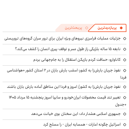
پربازدیدترین
پربحث‌ترین
جزئیات عملیات فرامرزی نیروهای ویژه ایران برای ترور سران گروه‌های تروریستی
نابغه ۱۵ ساله بلژیکی راز طول عمر و توقف پیری انسان را کشف می‌کند؟
کاناوارو: حماقت کردم بازیکن استقلال را به جام‌جهانی بردم
نفوذ جریان بارش‌زا به کشور؛ امشب بارش باران در ۲ استان کشور +هواشناسی
فردا
نفوذ جریان بارش‌زا به کشور/ امروز و فردا این مناطق آماده بارش باران باشند
تغییر تند قیمت محصولات ایران‌خودرو و سایپا امروز پنجشنبه ۱۵ مرداد ۱۴۰۵
+جدول
جمهوری اسلامی هشدار داد: این سخنان بوی خیانت می‌دهد
اسرائیل چگونه امارات - همسایه ایران - را مسلح کرد