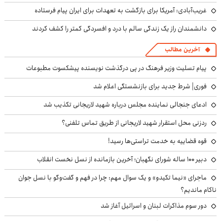
غریب‌آبادی: آمریکا برای بازگشت به تعهدات برای ایران پیام فرستاده
دانشمندان راز یک زندگی سالم با درد و افسردگی کمتر را کشف کردند
آخرین مطالب
پیام تسلیت وزیر فرهنگ در پی درگذشت نویسنده پیشکسوت مطبوعات
فوری| شرط جدید برای بازنشستگی اعلام شد
ادعای جنجالی نماینده مجلس درباره شهید لاریجانی تکذیب شد
ردزنی محل استقرار شهید لاریجانی از طریق تماس تلفنی؟
قوه قضاییه به خدمت تراستی‌ها رسید!
دبیر ۱۰۰ ساله شورای نگهبان؛ آخرین بازمانده از نسل نخست انقلاب
ماجرای «نیما تکیدو» و یک سوال مهم: چرا در فهم و گفت‌وگو با نسل جوان
ناکام ماندیم؟
دور سوم مذاکرات لبنان و اسرائیل آغاز شد