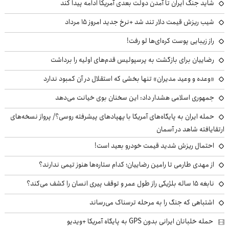
شاید جنگ ایران تا آمدن دولت بعدی آمریکا ادامه پیدا کند
شیب ریزش قیمت دلار تند شد +نرخ جدید امروز ۱۵ مرداد
راز زیبایی پوست کره‌ای‌ها لو رفت!
رضاییان برای بازگشت به پرسپولیس قدم‌های اولیه را برداشت
«وعده و وعید مدیران» تنها بخشی که استقلال در آن کمبود ندارد
جمهوری اسلامی هشدار داد: این سخنان بوی خیانت می‌دهد
حمله ایران به پایگاه‌های آمریکا با پهپادهای پیشرفته روسی؟/ پرواز نسخه‌های
ارتقایافته شاهد در آسمان
احتمال ریزش شدید قیمت خودرو بعید است!
از مهدی طارمی تا رامین رضاییان؛ کدام ستاره‌ها هنوز تیمی ندارند؟
نابغه ۱۵ ساله بلژیکی راز طول عمر و توقف پیری انسان را کشف می‌کند؟
اشتباهی که جنگ را به مرحله ترسناک می‌رساند
حمله خلبانان ایرانی بدون GPS به پایگاه آمریکا +ویدیو