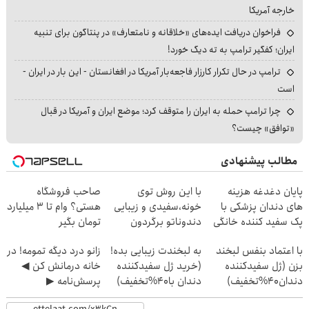
خارجه آمریکا
فراخوان دریافت ایده‌های «خلاقانه و نامتعارف» در پنتاگون برای تنبیه
ایران؛ کفگیر ترامپ به ته دیگ خورد!
ترامپ در حال تکرار کارزار فاجعه‌بار آمریکا در افغانستان - این بار در ایران -
است
چرا ترامپ حمله به ایران را متوقف کرد؛ موضع ایران و آمریکا در قبال
«توافق» چیست؟
مطالب پیشنهادی
پایان دغدغه هزینه
با این روش توی
صاحب فروشگاه
های دندان پزشکی با
خونه،سفیدی و زیبایی
هستی؟ وام تا ۳ میلیارد
پک سفید کننده خانگی
دندوناتو برگردون
تومان بگیر
(40%off)
با اعتماد بنفس لبخند
به لبخندت زیبایی بده!
زانو درد دیگه تمومه! در
بزن (ژل سفیدکننده
(خرید ژل سفیدکننده
خانه درمانش کن ◀
دندان40%تخفیف)
دندان با40%تخفیف)
پرسش‌نامه ▶