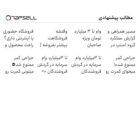
مطالب پیشنهادی
مسیر همراهی و
وام تا ۳ میلیارد
وقتشه
فروشگاه حضوری
گزارش عملکرد
تومان ویژه
فروشگاهت
یا اینترنتی داری؟
گروه اسنپ در
صاحبان
بیشتر بفروشه (
راحت محصول و
۱۴۰۴
فروشگاه‌های
همین الان ثبت
خدماتت رو
جراحی کمر
تا 3میلیارد وام
تا 3میلیارد وام
جراحی کمر
آنلاین و حضوری
نام کن )
بفروش
ممنوع شده!
سرمایه در گردش
سرمایه در گردش
ممنوع شد⛔
میخوای کمرت رو
فروشندگان
فروشندگان =>
میتونی کمرت رو
در منزل درمان
فروشگاهت رو
در منزل درمان
کنی؟
ثبت کن
کنی! 👈🏻
((پرسش‌نامه))
پرسش‌نامه