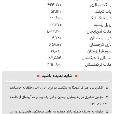
رینگیت مالزی
۴۲۴,۷۰۰
بات تایلند
۵۲,۱۴۰
دلار هنگ کنگ
۲۲۱,۶۰۰
روبل روسیه
۲۲,۳۷۰
منات آذربایجان
۱,۰۲۲,۲۰۰
درام ارمنستان
۴,۷۲۰
لاری گرجستان
۶۵۹,۱۰۰
سوم قرقیزستان
۱۹,۸۸۰
سامانی تاجیکستان
۱۸۷,۵۵۴
منات ترکمنستان
۴۹۴,۸۰۰
شاید ندیده باشید
آشکارترین اعتراف آمریکا به شکست در برابر ایران؛ ایده خلاقانه خریداریم!
مجتبی شکوری در راهپیمایی اربعین؛ وقتی یک ویدئو به آیینه‌ای از جامعه
تبدیل می‌شود
چگونه به «جنگ هرمز» پایان دهیم؛ به روایت سخنگوی فارسی‌زبان وزارت