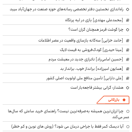
راه‌اندازی نخستین دفتر تخصصی رسانه‌های حوزه صنعت در جهان‌آباد میبد
[محمدعلی مهتدی] بازی در لبه پرتگاه
چرا گوشت قرمز همچنان گران است؟
[حامد خزایی] سه‌گانه بازسازی واقعیت در عصر اطلاعات
[مینا حیدری] کودک‌فروشی به قیمت لایک
[حسین امامی‌راد] ناترازی جدید در معیشت مردم
[همایون امیرزاده] برانداز خوب، برانداز بد
[علی دارابی] تأمین منافع ملی اولویت اصلی کشور
هشدار: گرانی بیشتر فاجعه‌بار است
بازرگانی
چرا ارزان‌ترین همیشه به‌صرفه‌ترین نیست؟ راهنمای خرید ساعتی که سال‌ها
عمر می‌کند
آیا دیسک کمر فقط با جراحی درمان می شود؟ (روش های نوین و کم خطر)