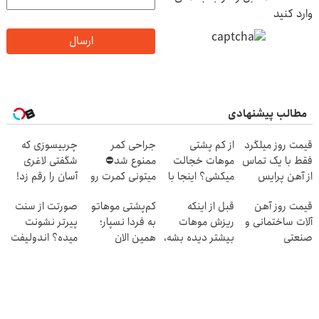
وارد کنید
ارسال
مطالب پیشنهادی
قیمت روز میلگرد
از کم پشتی
جراحی کمر
چربیسوزی که
فقط با یک تماس
موهات خجالت
ممنوع شد⛔
شگفتی لاغری
از آهن پرایس
میکشی؟ اینجا با
میتونی کمرت رو
آسان را رقم زد!
تراکم بالا بکار
در منزل درمان
قیمت روز آهن
قبل از اینکه
کم‌پشتی موهاتو
صورتت از سنت
کنی! 👈🏻
آلات ساختمانی و
ریزش موهات
به فردا نسپار؛
پیرتر نشونت
پرسش‌نامه
صنعتی
بیشتر دیده بشه،
همین الان
میده؟ اندولیفت
اقدام کن‼️
مشاوره رایگان
برش می‌گردونه
بگیر!
🔰