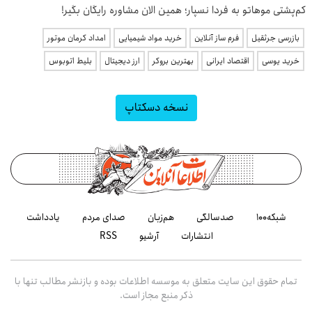
کم‌پشتی موهاتو به فردا نسپار؛ همین الان مشاوره رایگان بگیر!
بازرسی جرثقیل
فرم ساز آنلاین
خرید مواد شیمیایی
امداد کرمان موتور
خرید یوسی
اقتصاد ایرانی
بهترین بروکر
ارز دیجیتال
بلیط اتوبوس
نسخه دسکتاپ
شبکه۱۰۰
صدسالگی
هم‌زبان
صدای مردم
یادداشت
انتشارات
آرشیو
RSS
تمام حقوق این سایت متعلق به موسسه اطلاعات بوده و بازنشر مطالب تنها با
ذکر منبع مجاز است.