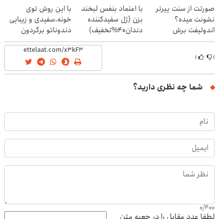
صورتت از سنت پیرتر
با اعتماد بنفس لبخند
با این روش توی
نشونت میده؟
بزن (ژل سفیدکننده
خونه،سفیدی و زیبایی
اندولیفت برش
دندان40%تخفیف)
دندوناتو برگردون
می‌گردونه 🔰
(40%off)
۱
۱
شما چه نظری دارید؟
0
/
400
لطفا عدد مقابل را در جعبه متن