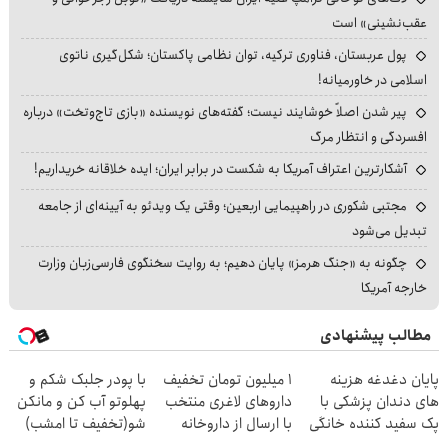
عقب‌نشینی» است
پول عربستان، فناوری ترکیه، توان نظامی پاکستان؛ شکل‌گیری ناتوی
اسلامی در خاورمیانه!
پیر شدن اصلاً خوشایند نیست؛ گفته‌های نویسنده «بازی تاج‌وتخت» درباره
افسردگی و انتظار مرگ
آشکارترین اعتراف آمریکا به شکست در برابر ایران؛ ایده خلاقانه خریداریم!
مجتبی شکوری در راهپیمایی اربعین؛ وقتی یک ویدئو به آیینه‌ای از جامعه
تبدیل می‌شود
چگونه به «جنگ هرمز» پایان دهیم؛ به روایت سخنگوی فارسی‌زبان وزارت
خارجه آمریکا
مطالب پیشنهادی
پایان دغدغه هزینه
۱ میلیون تومان تخفیف
با پودر جلبک شکم و
های دندان پزشکی با
داروهای لاغری منتخب
پهلوتو آب کن و مانکن
پک سفید کننده خانگی
با ارسال از داروخانه
شو(تخفیف تا امشب)
نزدیکت