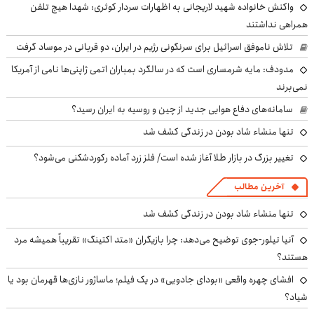
واکنش خانواده شهید لاریجانی به اظهارات سردار کوثری: شهدا هیچ تلفن
همراهی نداشتند
تلاش ناموفق اسرائیل برای سرنگونی رژیم در ایران، دو قربانی در موساد گرفت
مدودف: مایه شرمساری است که در سالگرد بمباران اتمی ژاپنی‌ها نامی از آمریکا
نمی‌برند
سامانه‌های دفاع هوایی جدید از چین و روسیه به ایران رسید؟
تنها منشاء شاد بودن در زندگی کشف شد
تغییر بزرگ در بازار طلا آغاز شده است/ فلز زرد آماده رکوردشکنی می‌شود؟
آخرین مطالب
تنها منشاء شاد بودن در زندگی کشف شد
آنیا تیلور-جوی توضیح می‌دهد: چرا بازیگران «متد اکتینگ» تقریباً همیشه مرد
هستند؟
افشای چهره واقعی «بودای جادویی» در یک فیلم؛ ماساژور نازی‌ها قهرمان بود یا
شیاد؟