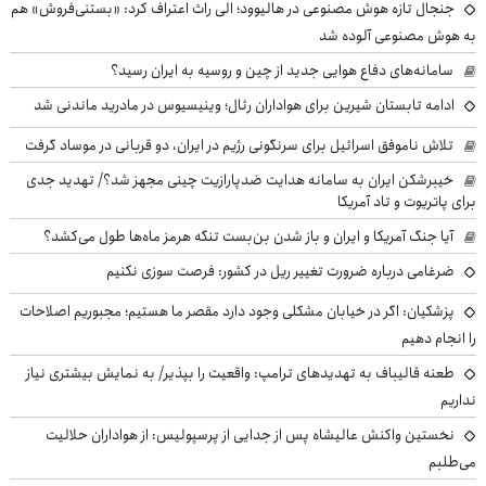
جنجال تازه هوش مصنوعی در هالیوود؛ الی راث اعتراف کرد: «بستنی‌فروش» هم
به هوش مصنوعی آلوده شد
سامانه‌های دفاع هوایی جدید از چین و روسیه به ایران رسید؟
ادامه تابستان شیرین برای هواداران رئال؛ وینیسیوس در مادرید ماندنی شد
تلاش ناموفق اسرائیل برای سرنگونی رژیم در ایران، دو قربانی در موساد گرفت
خیبرشکن ایران به سامانه هدایت ضدپارازیت چینی مجهز شد؟/ تهدید جدی
برای پاتریوت و تاد آمریکا
آیا جنگ آمریکا و ایران و باز شدن بن‌بست تنگه هرمز ماه‌ها طول می‌کشد؟
ضرغامی درباره ضرورت تغییر ریل در کشور: فرصت سوزی نکنیم
پزشکیان: اگر در خیابان مشکلی وجود دارد مقصر ما هستیم؛ مجبوریم اصلاحات
را انجام دهیم
طعنه قالیباف به تهدیدهای ترامپ: واقعیت را بپذیر/ به نمایش بیشتری نیاز
نداریم
نخستین واکنش عالیشاه پس از جدایی از پرسپولیس: از هواداران حلالیت
می‌طلبم