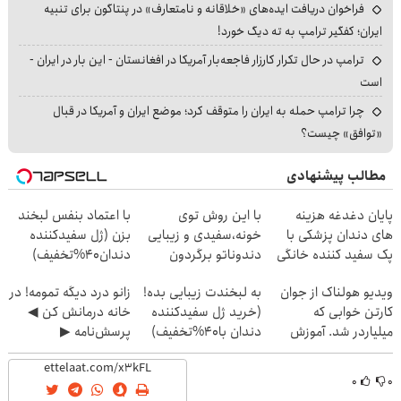
فراخوان دریافت ایده‌های «خلاقانه و نامتعارف» در پنتاگون برای تنبیه
ایران؛ کفگیر ترامپ به ته دیگ خورد!
ترامپ در حال تکرار کارزار فاجعه‌بار آمریکا در افغانستان - این بار در ایران -
است
چرا ترامپ حمله به ایران را متوقف کرد؛ موضع ایران و آمریکا در قبال
«توافق» چیست؟
مطالب پیشنهادی
پایان دغدغه هزینه
با این روش توی
با اعتماد بنفس لبخند
های دندان پزشکی با
خونه،سفیدی و زیبایی
بزن (ژل سفیدکننده
پک سفید کننده خانگی
دندوناتو برگردون
دندان40%تخفیف)
(40%off)
ویدیو هولناک از جوان
به لبخندت زیبایی بده!
زانو درد دیگه تمومه! در
کارتن خوابی که
(خرید ژل سفیدکننده
خانه درمانش کن ◀
میلیاردر شد. آموزش
دندان با40%تخفیف)
پرسش‌نامه ▶
رایگان
۰
۰