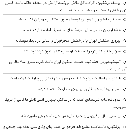
یوسف پزشکیان: افراد عاقل تلاش می‌کنند آرامش در منطقه حاکم باشد؛ کنترل
تورم شدنی نیست، چون شرایط پیچیده است
حمله به قشم و بندرعباس توسط معاون استاندار هرمزگان تکذیب شد
هشدار یمن به عربستان: موشک‌های بالستیک آماده شلیک هستند
پیروزی استقلال تهران با درخشش سحرخیزان و آسانی در دیدار دوستانه
جان باختن ۲۴ زائر در تصادفات اربعینی؛ ۶۷ میلیون تردد ثبت شد
آسوشیتدپرس افشا کرد: حملات سنگین ایران باعث ضربه مغزی ۷۰۰ نظامی
آمریکایی شد
فیدان: هر فعالیت بی‌ثبات‌کننده در سوریه، تهدیدی برای امنیت ترکیه است
اسرائیلی‌ها به خبرنگار پرس‌تی‌وی با نارنجک حمله کردند
مدودف: مایه شرمساری است که در سالگرد بمباران اتمی ژاپنی‌ها نامی از آمریکا
نمی‌برند
رونمایی رئال از گران‌ترین خرید تاریخش؛ دیومانده راهی مادرید شد
پزشکیان: پاسداشت مشروطه، فراخوانی است برای وفاق ملی، عقلانیت جمعی و