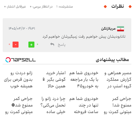
نظرات
منتشرشده: 1
در انتظار بررسی: 0
غیرقابل انتشار: 0
مریلازنگن
۱۹:۳۱ - ۱۴۰۵/۰۴/۱۲
تانابودیشان پیش خواهیم رفت زمیگیرشان خواهیم کرد
پاسخ
0
0
مطالب پیشنهادی
مسیر همراهی و
خودروی شما هم
اعتبار خرید
زانو دردت رو
گزارش عملکرد
با یک بار مراجعه
گوشی بگیر 📱
بدون قرص برای
گروه اسنپ در
به خودرو45
همین حالا
همیشه خوب
۱۴۰۴
فروخته خواهد
درخواست اعتبار
کن! (قدم اول،
جراحی کمر
خودروی شما هم
چرا درد زانو را
جراحی کمر
شد
بده 🎯
پرسش‌نامه)
ممنوع شد!
تنها در چند
تحمل می‌کنی؟
ممنوع شد⛔
میتونی کمرت رو
ساعت فروخته
خیلی ساده
میتونی کمرت رو
در منزل درمان
خواهد شد
درمنزل درمانش
در منزل درمان
کنی!
کن
کنی! 👈🏻
((پرسش‌نامه))
پرسش‌نامه