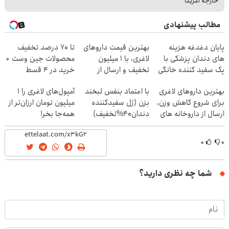
خارجه آمریکا
مطالب پیشنهادی
پایان دغدغه هزینه
بهترین قیمت داروهای
تا 70 درصد تخفیف
های دندان پزشکی با
لاغری، با ۱ میلیون
محصولات جین وست +
پک سفید کننده خانگی
تخفیف و ارسال از
خرید در 4 قسط
داروخانه‌
بهترین داروهای لاغری
با اعتماد بنفس لبخند
آمپول‌های لاغری را ۱
برای شروع کاهش وزن،
بزن (ژل سفیدکننده
میلیون تومان ارزان‌تر از
ارسال از داروخانه های
دندان40%تخفیف)
همه‌جا بخر!
نزدیکت!
۰
۰
شما چه نظری دارید؟