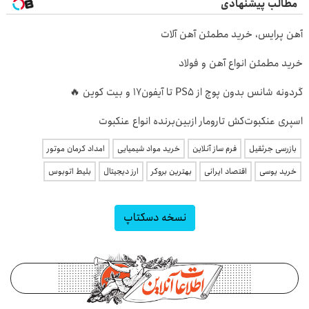
مطالب پیشنهادی
آهن پرایس، خرید مطمئن آهن آلات
خرید مطمئن انواع آهن و فولاد
گردونه شانس بدون پوچ از PS5 تا آیفون17 و بیت کوین 🔥
اسپری عنکبوت‌‌کش تارومار ازبین‌برنده انواع عنکبوت
بازرسی جرثقیل
فرم ساز آنلاین
خرید مواد شیمیایی
امداد کرمان موتور
خرید یوسی
اقتصاد ایرانی
بهترین بروکر
ارز دیجیتال
بلیط اتوبوس
نسخه دسکتاپ