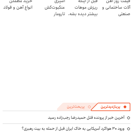
قیمت روز آهن
قبل از اینکه
اسپری
خرید مطمئن
کنی! 👈🏻
آلات ساختمانی و
ریزش موهات
عنکبوت‌‌کش
انواع آهن و فولاد
پرسش‌نامه
صنعتی
بیشتر دیده بشه،
تارومار
اقدام کن‼️
ازبین‌برنده انواع
عنکبوت
پربازدیدترین
پربحث‌ترین
آخرین خبر از پرونده قتل حمیدرضا رجب‌زاده رسید
ورود ۳۰ هواگرد آمریکایی به خاک ایران قبل از حمله به بیت رهبری؟