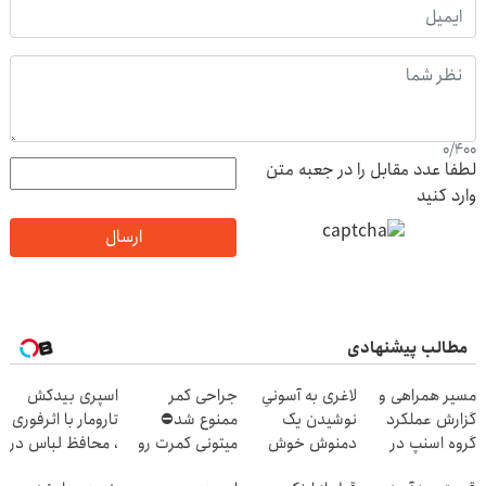
0
/
400
لطفا عدد مقابل را در جعبه متن
وارد کنید
ارسال
مطالب پیشنهادی
مسیر همراهی و
لاغری به آسونیِ
جراحی کمر
اسپری بیدکش
گزارش عملکرد
نوشیدن یک
ممنوع شد⛔
تارومار با اثرفوری
گروه اسنپ در
دمنوش خوش
میتونی کمرت رو
، محافظ لباس در
۱۴۰۴
طعم
در منزل درمان
مقابل بید