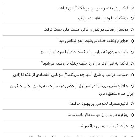
لیگ برتر منتظر میزبانی ورزشگاه آزادی نباشد
پزشکیان با رهبر انقلاب دیدار کرد
محسن رضایی در شورای عالی امنیت ملی پست گرفت
هوای پایتخت خنک می‌شود +هواشناسی فردا
بایدن؛ مردی که ترامپ را شکست داد اما سرطان را «نه»!
ترکیه به نفع اوکراین وارد جبهه جنگ با روسیه می‌شود؟
حماقت ترامپ با شرق آسیا چه می‌کند؟/ سونامی اقتصادی از تنگه تا ژاپن
خاطره سفیر بریتانیا در اسرائیل از حضور در نماز جمعه رهبری؛ حتی جنگیدن
ایران هم «منطق» دارد
تاثیر مصرف تخم‌مرغ بر بهبود حافظه
روز آرام در بازار ارز؛ قیمت دلار ثابت ماند
جواد نکونام سرمربی تراکتور شد