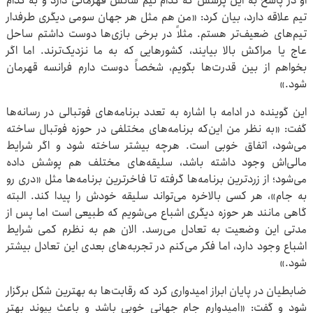
او در پاسخ به این پرسش که کدام تیم شانس قهرمانی دارد و به کدام
تیم علاقه دارد، بیان کرد: «من هم مثل هر جهان سومی دیگری طرفدار
تیم‌های ضعیف‌تر هستم. مثلاً در برخی بازی‌ها دوست داشتم ساحل
عاج یا مراکش بالا بیایند، کشورهایی که به ما نزدیک‌ترند. اما اگر
بخواهم از بین قدرت‌ها بگویم، شخصاً دوست دارم فرانسه قهرمان
شود.»
این گوینده در ادامه با اشاره به تعدد برنامه‌های فوتبالی در رسانه‌ها
گفت: «به نظر من این‌که برنامه‌های مختلفی در حوزه فوتبال ساخته
می‌شود، اتفاق خوبی است. هرچه بیشتر ساخته شود و اگر شرایط
مالی‌اش وجود داشته باشد، سلیقه‌های مختلف هم پوشش داده
می‌شود؛ از زردترین برنامه‌ها گرفته تا فاخرترین برنامه‌ها مثل «دری رو
به جام»، هر کسی بالاخره می‌تواند سلیقه خودش را پیدا کند. البته
گاهی مانند هر حوزه دیگری اشباع می‌شویم که طبیعی است اما پس از
مدتی این وضعیت به تعادل می‌رسد. الان هم به نظرم کمی شرایط
اشباع وجود دارد، اما فکر می‌کنم در تجربه‌های بعدی این تعادل بیشتر
شود.»
ضابطیان در پایان ابراز امیدواری کرد که رقابت‌ها به بهترین شکل برگزار
شود و گفت: «امیدوارم جام جهانی خوبی باشد و باعث پیوند بهتر