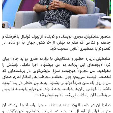
منصور ضابطیان، مجری، نویسنده و گوینده، از پیوند فوتبال با فرهنگ و
جامعه و نگاهی که سفر به بیش از ۵۰ کشور جهان به او داده، در
گفت‌وگو با همشهری آنلاین صحبت کرد.
ضابطیان درباره حضور و همکاریش با برنامه‌ «دری رو به جام» بیان
کرد: «بچه‌های این برنامه به من پیشنهاد اجرا دادند. راستش را
بخواهید، من معمولاً هیچ‌وقت سراغِ نریشن‌گویی در برنامه‌هایی که
تخصصم نیست نمی‌روم؛ چون معتقدم مخاطب هم انتظار ندارد صدای
من را روی یک متن صرفاً فوتبالی بشنود. به همین خاطر، در ابتدا تردید
داشتم. اما وقتی از آن‌ها خواستم چند نمونه متن برایم بفرستند تا ببینم
می‌توانم با آن ارتباط برقرار کنم، نظرم عوض شد.»
ضابطیان در ادامه افزود: «نقطه عطف ماجرا برایم اینجا بود که آن
متون، فراتر از فوتبال، به ادبیات، شرایط اجتماعی، جهان‌گردی و