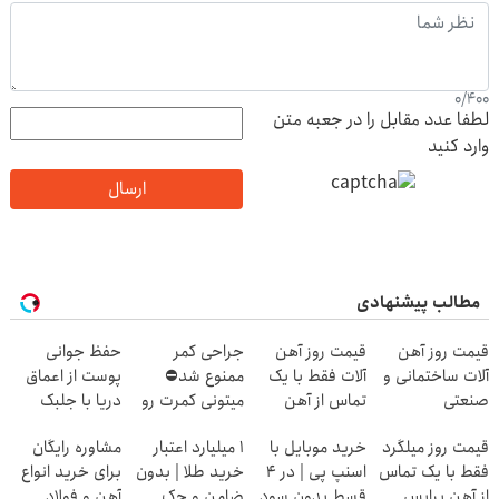
0
/
400
لطفا عدد مقابل را در جعبه متن
وارد کنید
ارسال
مطالب پیشنهادی
قیمت روز آهن
قیمت روز آهن
جراحی کمر
حفظ جوانی
آلات ساختمانی و
آلات فقط با یک
ممنوع شد⛔
پوست از اعماق
صنعتی
تماس از آهن
میتونی کمرت رو
دریا با جلبک
پرایس
در منزل درمان
اسپیرولینا
قیمت روز میلگرد
خرید موبایل با
۱ میلیارد اعتبار
مشاوره رایگان
کنی! 👈🏻
فقط با یک تماس
اسنپ پی | در ۴
خرید طلا | بدون
برای خرید انواع
پرسش‌نامه
از آهن پرایس
قسط بدون سود
ضامن و چک
آهن و فولاد