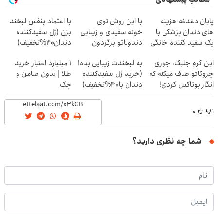
پایان دغدغه هزینه
با این روش توی
با اعتماد بنفس لبخند
های دندان پزشکی با
خونه،سفیدی و زیبایی
بزن (ژل سفیدکننده
پک سفید کننده خانگی
دندوناتو برگردون
دندان40%تخفیف)
(40%off)
این کرم جلبک، جوری
به لبخندت زیبایی بده!
۱ میلیارد اعتبار خرید
چروکاتو صاف میکنه که
(خرید ژل سفیدکننده
طلا | بدون ضامن و
انگار بوتاکس کردی!
دندان با40%تخفیف)
چک
(تخفیف ویژه)
۰
۱
شما چه نظری دارید؟