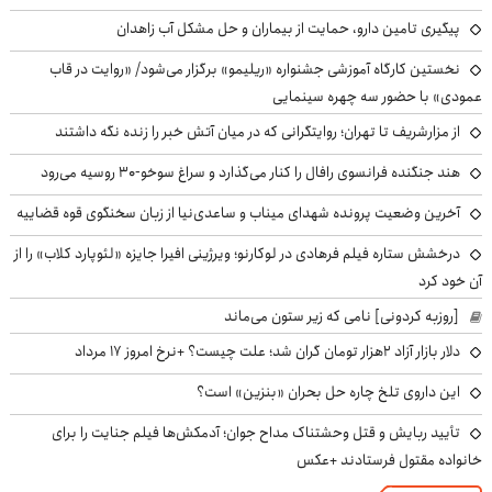
پیگیری تامین دارو، حمایت از بیماران و حل مشکل آب زاهدان
نخستین کارگاه آموزشی جشنواره «ریلیمو» برگزار می‌شود/ «روایت در قاب
عمودی» با حضور سه چهره سینمایی
از مزارشریف تا تهران؛ روایتگرانی که در میان آتش خبر را زنده نگه داشتند
هند جنگنده فرانسوی رافال را کنار می‌گذارد و سراغ سوخو-30 روسیه می‌رود
آخرین وضعیت پرونده شهدای میناب و ساعدی‌نیا از زبان سخنگوی قوه قضاییه
درخشش ستاره فیلم فرهادی در لوکارنو؛ ویرژینی افیرا جایزه «لئوپارد کلاب» را از
آن خود کرد
[روزبه کردونی] نامی که زیر ستون می‌ماند
دلار بازار آزاد ۲هزار تومان گران شد؛ علت چیست؟ +نرخ امروز ۱۷ مرداد
این داروی تلخ چاره حل بحران «بنزین» است؟
تأیید ربایش و قتل وحشتناک مداح جوان؛ آدمکش‌ها فیلم جنایت را برای
خانواده مقتول فرستادند +عکس