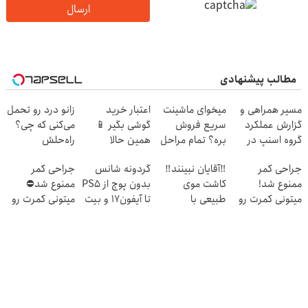
ارسال
مطالب پیشنهادی
مسیر همراهی و
میخوای ماشینت
اعتبار خرید
زانو درد رو تحمل
گزارش عملکرد
سریع فروش
گوشی بگیر 📱
می‌کنی که چی؟
گروه اسنپ در
بره؟ تمام مراحل
همین حالا
راه‌حلش
۱۴۰۴
فروش ماشیت رو
درخواست اعتبار
همین‌جاست!
جراحی کمر
‼️آقایان نبینند‼️
گردونه شانس
جراحی کمر
به ما بسپر
بده 🎯
ممنوع شد!
کاشت موی
بدون پوچ از PS5
ممنوع شد⛔
میتونی کمرت رو
طبیعی با
تا آیفون17 و بیت
میتونی کمرت رو
در منزل درمان
جدیدترین متد
کوین 🔥
در منزل درمان
کنی!
روز دنیا
کنی! 👈🏻
((پرسش‌نامه))
پرسش‌نامه