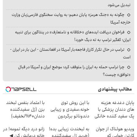
تبدیل می‌شود
چگونه به «جنگ هرمز» پایان دهیم؛ به روایت سخنگوی فارسی‌زبان وزارت
خارجه آمریکا
فراخوان دریافت ایده‌های «خلاقانه و نامتعارف» در پنتاگون برای تنبیه
ایران؛ کفگیر ترامپ به ته دیگ خورد!
ترامپ در حال تکرار کارزار فاجعه‌بار آمریکا در افغانستان - این بار در ایران -
است
چرا ترامپ حمله به ایران را متوقف کرد؛ موضع ایران و آمریکا در قبال
«توافق» چیست؟
مطالب پیشنهادی
پایان دغدغه هزینه
با این روش توی
با اعتماد بنفس لبخند
های دندان پزشکی با
خونه،سفیدی و زیبایی
بزن (ژل سفیدکننده
پک سفید کننده خانگی
دندوناتو برگردون
دندان40%تخفیف)
(40%off)
ویدیو هولناک از جوان
به لبخندت زیبایی بده!
زانو درد دیگه تمومه! در
کارتن خوابی که
(خرید ژل سفیدکننده
خانه درمانش کن ◀