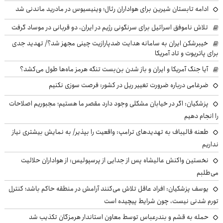
ادامه تابستان شیرین برای هواداران رئال؛ وینیسیوس در مادرید ماندنی شد
تلاش ناموفق اسرائیل برای سرنگونی رژیم در ایران، دو قربانی در موساد گرفت
خیبرشکن ایران به سامانه هدایت ضدپارازیت چینی مجهز شد؟/ تهدید جدی
برای پاتریوت و تاد آمریکا
آیا جنگ آمریکا و ایران و باز شدن بن‌بست تنگه هرمز ماه‌ها طول می‌کشد؟
ضرغامی درباره ضرورت تغییر ریل در کشور: فرصت سوزی نکنیم
پزشکیان: اگر در خیابان مشکلی وجود دارد مقصر ما هستیم؛ مجبوریم اصلاحات
را انجام دهیم
طعنه قالیباف به تهدیدهای ترامپ: واقعیت را بپذیر/ به نمایش بیشتری نیاز
نداریم
نخستین واکنش عالیشاه پس از جدایی از پرسپولیس: از هواداران حلالیت
می‌طلبم
یوسف پزشکیان: افراد عاقل تلاش می‌کنند آرامش در منطقه حاکم باشد؛ کنترل
تورم شدنی نیست، چون شرایط پیچیده است
حمله به قشم و بندرعباس توسط معاون استاندار هرمزگان تکذیب شد