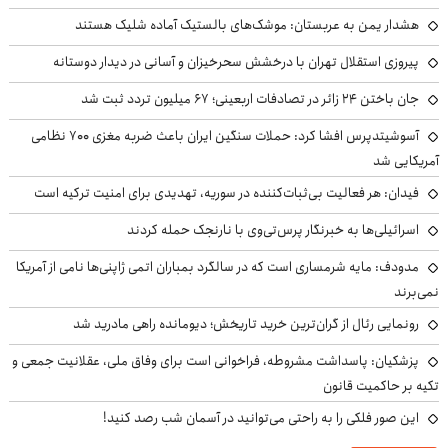
هشدار یمن به عربستان: موشک‌های بالستیک آماده شلیک هستند
پیروزی استقلال تهران با درخشش سحرخیزان و آسانی در دیدار دوستانه
جان باختن ۲۴ زائر در تصادفات اربعینی؛ ۶۷ میلیون تردد ثبت شد
آسوشیتدپرس افشا کرد: حملات سنگین ایران باعث ضربه مغزی ۷۰۰ نظامی
آمریکایی شد
فیدان: هر فعالیت بی‌ثبات‌کننده در سوریه، تهدیدی برای امنیت ترکیه است
اسرائیلی‌ها به خبرنگار پرس‌تی‌وی با نارنجک حمله کردند
مدودف: مایه شرمساری است که در سالگرد بمباران اتمی ژاپنی‌ها نامی از آمریکا
نمی‌برند
رونمایی رئال از گران‌ترین خرید تاریخش؛ دیومانده راهی مادرید شد
پزشکیان: پاسداشت مشروطه، فراخوانی است برای وفاق ملی، عقلانیت جمعی و
تکیه بر حاکمیت قانون
این صور فلکی را به راحتی می‌توانید در آسمان شب رصد کنید!