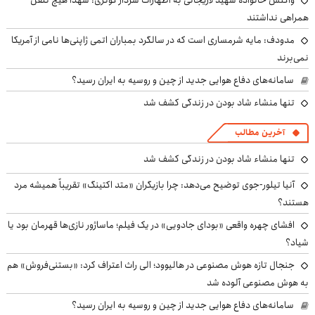
واکنش خانواده شهید لاریجانی به اظهارات سردار کوثری: شهدا هیچ تلفن
همراهی نداشتند
مدودف: مایه شرمساری است که در سالگرد بمباران اتمی ژاپنی‌ها نامی از آمریکا
نمی‌برند
سامانه‌های دفاع هوایی جدید از چین و روسیه به ایران رسید؟
تنها منشاء شاد بودن در زندگی کشف شد
آخرین مطالب
تنها منشاء شاد بودن در زندگی کشف شد
آنیا تیلور-جوی توضیح می‌دهد: چرا بازیگران «متد اکتینگ» تقریباً همیشه مرد
هستند؟
افشای چهره واقعی «بودای جادویی» در یک فیلم؛ ماساژور نازی‌ها قهرمان بود یا
شیاد؟
جنجال تازه هوش مصنوعی در هالیوود؛ الی راث اعتراف کرد: «بستنی‌فروش» هم
به هوش مصنوعی آلوده شد
سامانه‌های دفاع هوایی جدید از چین و روسیه به ایران رسید؟