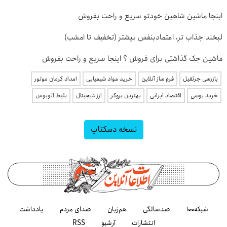
ابنجا ماشین شاهین خودتو سریع و راحت بفروش
لبخند جذاب تر، اعتمادبنفس بیشتر (تخفیف تا امشب)
ماشین جک گذاشتی برای فروش ؟ اینجا سریع و راحت بفروش
بازرسی جرثقیل
فرم ساز آنلاین
خرید مواد شیمیایی
امداد کرمان موتور
خرید یوسی
اقتصاد ایرانی
بهترین بروکر
ارز دیجیتال
بلیط اتوبوس
نسخه دسکتاپ
شبکه۱۰۰
صدسالگی
هم‌زبان
صدای مردم
یادداشت
انتشارات
آرشیو
RSS