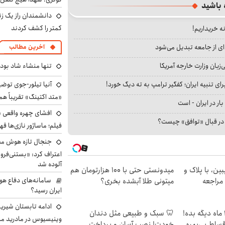
 باشید
دانشمندان راز یک زن
کمتر را کشف کردند
نه خریداریم!
ای از جامعه تبدیل می‌شود
آخرین مطالب
تنها منشاء شاد بو
بان وزارت خارجه آمریکا
آنیا تیلور-جوی توضی
ای تنبیه ایران؛ کفگیر ترامپ به ته دیگ خورد!
«متد اکتینگ» تقریباً 
بار در ایران - است
افشای چهره واقعی «
ا در قبال «توافق» چیست؟
فیلم؛ ماساژور نازی‌ها قه
جنجال تازه هوش مصن
اعتراف کرد: «بستنی‌ف
آلوده شد
ین، با پلاک و
میدونستی حتی با ۱۰۰ هزارتومان هم
سامانه‌های دفاع هو
 مراجعه
میتونی طلا آبشده بخری؟
ایران رسید؟
ادامه تابستان شیرین
الان طلا بخر پولشو 4 ماه دیگه بده!
🦷 سبک و طبیعی مثل دندان
وینیسیوس در مادرید م
اقساط بی‌بهره
خودت! نصب آسان و پرداخت