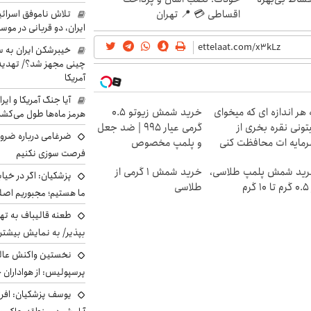
تلاش ناموفق اسرائی
اقساطی 💳 📍 تهران
ایران، دو قربانی در موس
خیبرشکن ایران به س
چینی مجهز شد؟/ تهدید 
آمریکا
آیا جنگ آمریکا و ای
 هر اندازه ای که میخوای
خرید شمش زیوتو ۰.۵
هرمز ماه‌ها طول می‌کش
تونی نقره بخری از
گرمی عیار ۹۹۵ | ضد جعل
ضرغامی درباره ضرور
مایه ات محافظت کنی
و پلمپ مخصوص
فرصت سوزی نکنیم
ید شمش پلمپ طلاسی،
خرید شمش 1 گرمی از
پزشکیان: اگر در خی
۱ گرم
طلاسی
ما هستیم؛ مجبوریم اصلا
طعنه قالیباف به ته
بپذیر/ به نمایش بیشتری
نخستین واکنش عالی
پرسپولیس: از هواداران 
یوسف پزشکیان: افرا