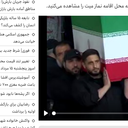
نفوذ جریان بارش‌زا ب
ه محل اقامه نماز میت را مشاهده می‌کنید.
مناطق آماده بارش باران
نابغه ۱۵ ساله 
انسان را کشف می‌کند؟
جمهوری اسلامی هشد
خیانت می‌دهد
فوری| شرط جدید برا
تغییر تند قیمت محصو
امروز پنجشنبه ۱۵ مرداد ۱۴۰۵ +جدول
آسوشیتدپرس افشا ک
باعث ضربه مغزی ۷۰۰ نظامی آمریکایی شد
اگر پشه‌ها نابود شو
رضاییان برای بازگش
اولیه را برداشت
Play
واکنش خانواده شهید 
کوثری: شهدا هیچ تلفن 