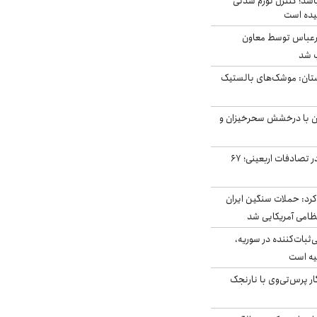
اشد؛ کنترل تورم شدنی
یده است
رعباس توسط معاون
ب شد
تان: موشک‌های بالستیک
ان با درخشش سحرخیزان و
جان باختن ۲۴ زائر در تصادفات اربعینی؛ ۶۷
رد: حملات سنگین ایران
‌ثبات‌کننده در سوریه،
یه است
ار پرس‌تی‌وی با نارنجک