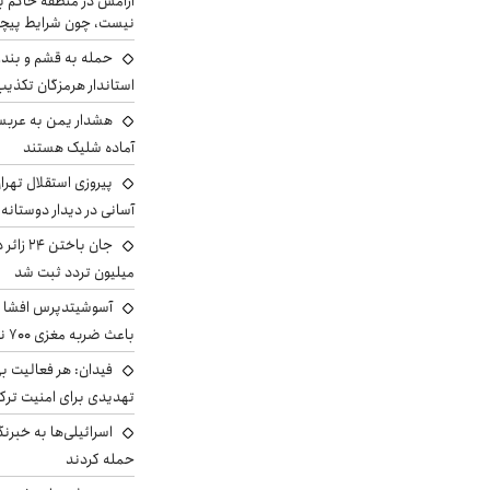
آرامش در منطقه حاکم ب
نیست، چون شرایط پیچ
حمله به قشم و بند
استاندار هرمزگان تکذی
هشدار یمن به عربس
آماده شلیک هستند
پیروزی استقلال تهر
آسانی در دیدار دوستانه
میلیون تردد ثبت شد
آسوشیتدپرس افشا ک
باعث ضربه مغزی ۷۰۰ نظامی آمریکایی شد
فیدان: هر فعالیت بی
تهدیدی برای امنیت ترک
اسرائیلی‌ها به خبرنگ
حمله کردند