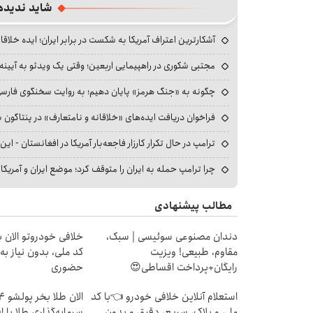
شاید ندیده
آشکارترین اعتراف آمریکا به شکست در برابر ایران؛ ایده خلاقا
مجتبی شکوری در راهپیمایی اربعین؛ وقتی یک ویدئو به آیینه‌
چگونه به «جنگ هرمز» پایان دهیم؛ به روایت سخنگوی فارسی‌ز
فراخوان دریافت ایده‌های «خلاقانه و نامتعارف» در پنتاگون بر
ترامپ در حال تکرار کارزار فاجعه‌بار آمریکا در افغانستان - این 
چرا ترامپ حمله به ایران را متوقف کرد؛ موضع ایران و آمریک
مطالب پیشنهادی
دندان مصنوعی سوئیسی | سبک،
خلافی خودروتو الان بب
مقاوم، طبیعی! ویزیت
کد ملی، بدون نیاز به
رایگان+پرداخت اقساطی😍
حضوری
استعلام آنلاین خلافی خودرو 👈با کد
ملی و پلاک، سریع، دقیق و بدون
سرمایه‌گذاری طلا با 