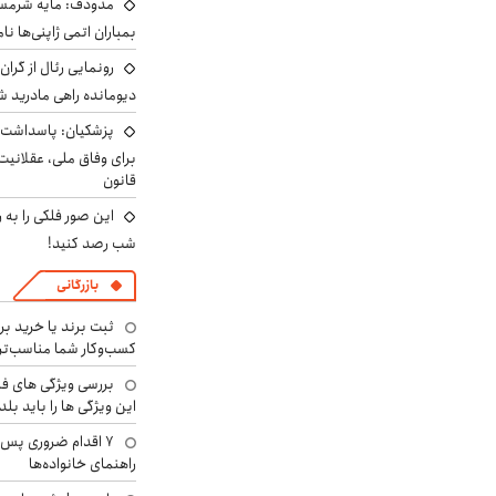
مدودف: مایه شرمسا
بمباران اتمی ژاپنی‌ها نام
رونمایی رئال از گرا
دیومانده راهی مادرید ش
پزشکیان: پاسداشت 
برای وفاق ملی، عقلانیت
قانون
این صور فلکی را به ر
شب رصد کنید!
بازرگانی
ثبت برند یا خرید برن
کسب‌وکار شما مناسب‌ت
بررسی ویژگی های فن
این ویژگی ها را باید بلد
۷ اقدام ضروری پس 
راهنمای خانواده‌ها