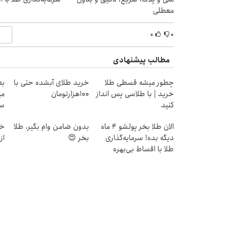
معطلی
۰
۰
مطالب پیشنهادی
چطور میشه قسطی طلا
خرید طلای آبشده حتی با
به
خرید | با طلاسی پس انداز
۱۰۰هزارتومان
می
کنید
سر
الان طلا بخر پولشو 4 ماه
بدون ضامن وام بگیر، طلا
خر
دیگه بده! سرمایه‌گذاری
بخر 😍
از ۰.۵ گرم تا ۰
طلا با اقساط بی‌بهره