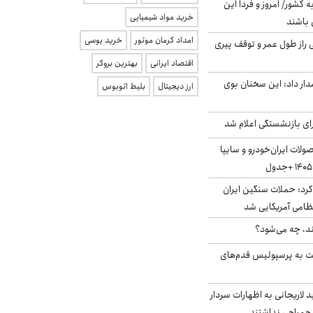
ه کشور/ امروز و فردا این
خرید مواد شیمیایی
 باشند
امداد کرمان موتور
خرید یوسی
بلژیکی راز طول عمر و توقف پیری
اقتصاد ایرانی
بهترین بروکر
ار داد: این سخنان بوی
ارز دیجیتال
بلیط اتوبوس
ی بازنشستگی اعلام شد
لات ایران‌خودرو و سایپا
رد: حملات سنگین ایران
ند، چه می‌شود؟
ت به پرسپولیس قدم‌های
لاریجانی به اظهارات سردار
همراهی نداشتند