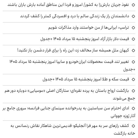
نفوذ جریان بارش‌زا به کشور/ امروز و فردا این مناطق آماده بارش باران باشند
دانشمندان راز یک زندگی سالم با درد و افسردگی کمتر را کشف کردند
ترامپ: ایرانی‌ها از من خواستند وارد مذاکرات شویم
قیمت دلار بازار آزاد امروز پنجشنبه ۱۵ مرداد ۱۴۰۵ +جدول
کیهان مثل همیشه ساز مخالف زد؛ این راه را برای فرار دشمن باز نکنید!
تغییر تند قیمت محصولات ایران‌خودرو و سایپا امروز پنجشنبه ۱۵ مرداد ۱۴۰۵
+جدول
قیمت سکه و طلا امروز پنجشنبه ۱۵ مرداد ۱۴۰۵ +جدول
بازگشت ارواح باستان به پرده نقره‌ای؛ ستارگان اصلی «مومیایی» دوباره دور هم
جمع می‌شوند
ادای احترام سن سباستین به پدرخوانده سینمای جنایی فرانسه؛ مروری جامع بر
آثار ژوزه جووانی
کشف رازهای سر به مهر فرا آنجلیکو؛ قدیمی‌ترین شاهکار نقاش رنسانس به
خانه بازگشت