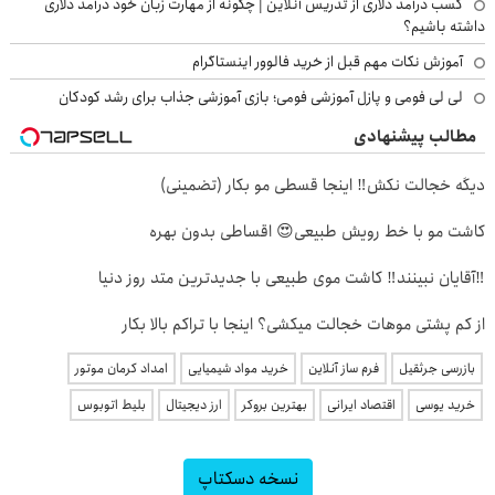
کسب درآمد دلاری از تدریس آنلاین | چگونه از مهارت زبان خود درآمد دلاری
داشته باشیم؟
آموزش نکات مهم قبل از خرید فالوور اینستاگرام
لی لی فومی و پازل آموزشی فومی؛ بازی آموزشی جذاب برای رشد کودکان
مطالب پیشنهادی
دیگه خجالت نکش‼️ اینجا قسطی مو بکار (تضمینی)
کاشت مو با خط رویش طبیعی😍 اقساطی بدون بهره
‼️آقایان نبینند‼️ کاشت موی طبیعی با جدیدترین متد روز دنیا
از کم پشتی موهات خجالت میکشی؟ اینجا با تراکم بالا بکار
بازرسی جرثقیل
فرم ساز آنلاین
خرید مواد شیمیایی
امداد کرمان موتور
خرید یوسی
اقتصاد ایرانی
بهترین بروکر
ارز دیجیتال
بلیط اتوبوس
نسخه دسکتاپ