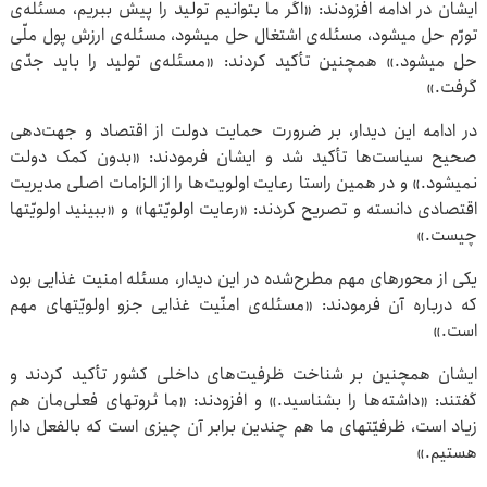
ایشان در ادامه افزودند: «اگر ما بتوانیم تولید را پیش ببریم، مسئله‌ی
تورّم حل میشود، مسئله‌ی اشتغال حل میشود، مسئله‌ی ارزش پول ملّی
حل میشود.» همچنین تأکید کردند: «مسئله‌ی تولید را باید جدّی
گرفت.»
در ادامه این دیدار، بر ضرورت حمایت دولت از اقتصاد و جهت‌دهی
صحیح سیاست‌ها تأکید شد و ایشان فرمودند: «بدون کمک دولت
نمیشود.» و در همین راستا رعایت اولویت‌ها را از الزامات اصلی مدیریت
اقتصادی دانسته و تصریح کردند: «رعایت اولویّتها» و «ببینید اولویّتها
چیست.»
یکی از محورهای مهم مطرح‌شده در این دیدار، مسئله امنیت غذایی بود
که درباره آن فرمودند: «مسئله‌ی امنّیت غذایی جزو اولویّتهای مهم
است.»
ایشان همچنین بر شناخت ظرفیت‌های داخلی کشور تأکید کردند و
گفتند: «داشته‌ها را بشناسید.» و افزودند: «ما ثروتهای فعلی‌مان هم
زیاد است، ظرفیّتهای ما هم چندین برابر آن چیزی است که بالفعل دارا
هستیم.»