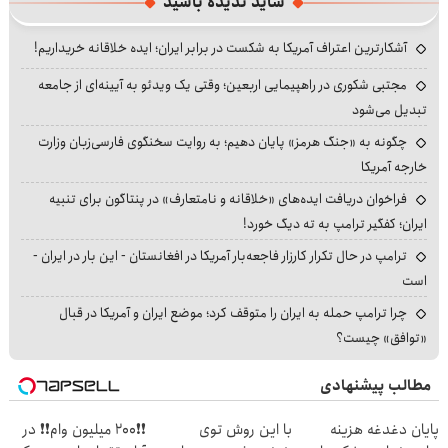
شاید ندیده باشید
آشکارترین اعتراف آمریکا به شکست در برابر ایران؛ ایده خلاقانه خریداریم!
مجتبی شکوری در راهپیمایی اربعین؛ وقتی یک ویدئو به آیینه‌ای از جامعه
تبدیل می‌شود
چگونه به «جنگ هرمز» پایان دهیم؛ به روایت سخنگوی فارسی‌زبان وزارت
خارجه آمریکا
فراخوان دریافت ایده‌های «خلاقانه و نامتعارف» در پنتاگون برای تنبیه
ایران؛ کفگیر ترامپ به ته دیگ خورد!
ترامپ در حال تکرار کارزار فاجعه‌بار آمریکا در افغانستان - این بار در ایران -
است
چرا ترامپ حمله به ایران را متوقف کرد؛ موضع ایران و آمریکا در قبال
«توافق» چیست؟
مطالب پیشنهادی
پایان دغدغه هزینه
با این روش توی
❗❗200 میلیون وام❗❗ در