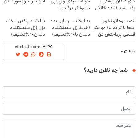
های دندان پزشکی با
خونه،سفیدی و زیبایی
آبان تتر احراز هویت کن
پک سفید کننده خانگی
دندوناتو برگردون
(40%off)
غصه موهاتو نخور!
به لبخندت زیبایی بده!
با اعتماد بنفس لبخند
اینجا با تراکم بالا مو بکار
(خرید ژل سفیدکننده
بزن (ژل سفیدکننده
قسطی پرداختش کن
دندان با40%تخفیف)
دندان40%تخفیف)
۰
۰
شما چه نظری دارید؟