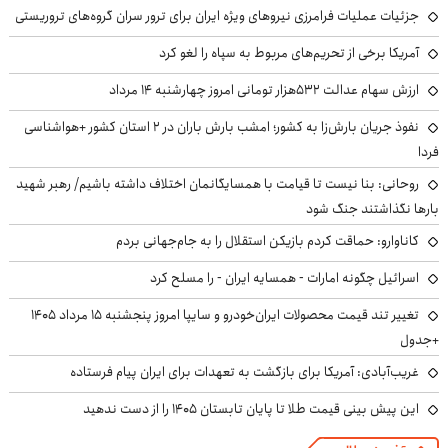
جزئیات عملیات فرامرزی نیروهای ویژه ایران برای ترور سران گروه‌های تروریستی
آمریکا برخی از تحریم‌های مربوط به سپاه را لغو کرد
ارزش سهام عدالت ۵۳۲هزار تومانی امروز چهارشنبه ۱۴ مرداد
نفوذ جریان بارش‌زا به کشور؛ امشب بارش باران در ۲ استان کشور +هواشناسی
فردا
روحانی: بنا نیست تا قیامت با همسایگانمان اختلاف داشته باشیم/ رهبر شهید
بارها نگذاشتند جنگ شود
کاناوارو: حماقت کردم بازیکن استقلال را به جام‌جهانی بردم
اسرائیل چگونه امارات - همسایه ایران - را مسلح کرد
تغییر تند قیمت محصولات ایران‌خودرو و سایپا امروز پنجشنبه ۱۵ مرداد ۱۴۰۵
+جدول
غریب‌آبادی: آمریکا برای بازگشت به تعهدات برای ایران پیام فرستاده
این پیش بینی قیمت طلا تا پایان تابستان ۱۴۰۵ را از دست ندهید