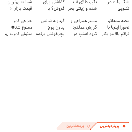
بانک ملت در
بگیر، طلای آب
گذاشتی برای
شما به بهترین
تکنوپی
شده و زینتی بخر
فروش؟ با
قیمت بازار ✅
خودرو45 راحت
غصه موهاتو
مسیر همراهی و
گردونه شانس
جراحی کمر
بفروش
نخور! اینجا با
گزارش عملکرد
بدون پوچ |
ممنوع شد⛔
تراکم بالا مو بکار
گروه اسنپ در
بچرخونش برنده
میتونی کمرت رو
قسطی پرداختش
۱۴۰۴
شو! 🔥😍
در منزل درمان
کن
کنی! 👈🏻
پرسش‌نامه
پربازدیدترین
پربحث‌ترین