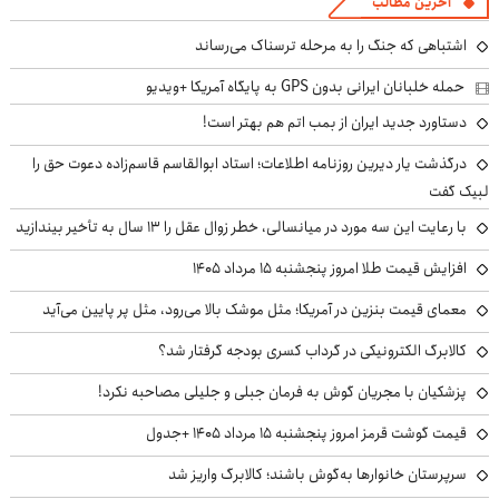
آخرین مطالب
اشتباهی که جنگ را به مرحله ترسناک می‌رساند
حمله خلبانان ایرانی بدون GPS به پایگاه آمریکا +ویدیو
دستاورد جدید ایران از بمب اتم هم بهتر است!
درگذشت یار دیرین روزنامه اطلاعات؛ استاد ابوالقاسم قاسم‌زاده دعوت حق را
لبیک گفت
با رعایت این سه مورد در میانسالی، خطر زوال عقل را ۱۳ سال به تأخیر بیندازید
افزایش قیمت طلا امروز پنجشنبه ۱۵ مرداد ۱۴۰۵
معمای قیمت بنزین در آمریکا؛ مثل موشک بالا می‌رود، مثل پر پایین می‌آید
کالابرگ الکترونیکی در گرداب کسری بودجه گرفتار شد؟
پزشکیان با مجریان گوش به فرمان جبلی و جلیلی مصاحبه نکرد!
قیمت گوشت قرمز امروز پنجشنبه ۱۵ مرداد ۱۴۰۵ +جدول
سرپرستان خانوارها به‌گوش باشند؛ کالابرگ واریز شد